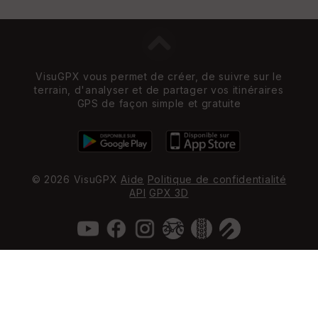
VisuGPX vous permet de créer, de suivre sur le
terrain, d'analyser et de partager vos itinéraires
GPS de façon simple et gratuite
© 2026 VisuGPX
Aide
Politique de confidentialité
API
GPX 3D