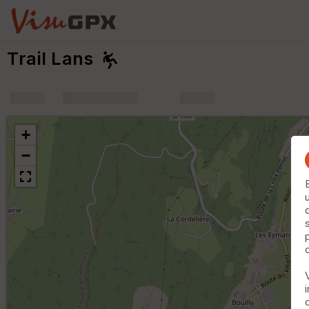
Trail Lans
+
m
+
−