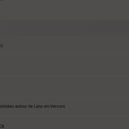
29
ndonnées autour de Lans-en-Vercors
OC8