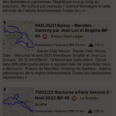
des illuminations parisiennes. Magnifique tout au long du
parcours - Ne surtout pas manquer l'avenue Montaigne à cette
période de l'année Avertissement Toutes les r »
94XL35/21 Boissy - Marolles -
Santeny par Jean Luc et Brigitte IBP
65
Boissy-Saint-Léger
Randonnée Pédestre
26 km
170 m
Rando Club Yerrois Rando Club Yerrois
Date : Mercredi 14 avril 2021 Animateurs :Brigitte et Jean Luc
Groupe : 25-30 km Effectif : 14 Remarque particulière : Circuit
sans difficultés particulières à signaler mais de splendides lieux
à découvrir : Prieuré de Marolles, Chateau de Santeny , églises
pittoresques de la région Avertissement Toutes les randonnées
répertoriées »
75l02/22 Nocturne à Paris Session 2 -
Noël 2022 IBP 49
Le Kremlin-
Bicêtre
Randonnée Pédestre
19 km
220 m