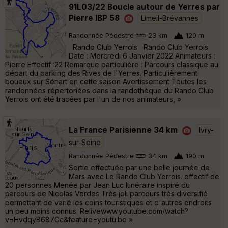
91L03/22 Boucle autour de Yerres par
Pierre IBP 58
Limeil-Brévannes
Randonnée Pédestre
23 km
120 m
Rando Club Yerrois Rando Club Yerrois
Date : Mercredi 6 Janvier 2022 Animateurs :
Pierre Effectif :22 Remarque particulière : Parcours classique au
départ du parking des Rives de l'Yerres. Particulièrement
boueux sur Sénart en cette saison Avertissement Toutes les
randonnées répertoriées dans la randothèque du Rando Club
Yerrois ont été tracées par l'un de nos animateurs, »
La France Parisienne 34 km
Ivry-
sur-Seine
Randonnée Pédestre
34 km
190 m
Sortie effectuée par une belle journée de
Mars avec Le Rando Club Yerrois. effectif de
20 personnes Menée par Jean Luc Itinéraire inspiré du
parcours de Nicolas Verdes Très joli parcours très diversifié
permettant de varié les coins touristiques et d'autres endroits
un peu moins connus. Relivewww.youtube.com/watch?
v=HvdqyB687Gc&feature=youtu.be »