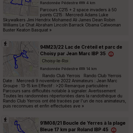
Randonnée Pédestre
4 km
Parcours C215 + 2 space invaders à 50
points C215 : Mercredi Adams Luke
Skywalkers Jimi Hendrix Mohamed Ali James Dean Robin
Williams Le Chat Abraham Lincoln Barrack Obama Catwoman
Buster Keaton Basquiat »
94M23/22 Lac de Créteil et parc de
Choisy par Jean Marc IBP 35
Choisy-le-Roi
Randonnée Pédestre
14 km
Rando Club Yerrois Rando Club Yerrois
Date : Mercredi 9 novembre 2022 Animateurs : Jean Marc
Groupe : 13-15 km Effectif : >20 Remarque particulière :
Parcours sans difficultés notable à signaler. Avertissement
Toutes les randonnées répertoriées dans la randothèque du
Rando Club Yerrois ont été tracées par l'un de nos animateurs,
puis reconnues et enfin effectuées ave »
91M08/21 Boucle de Yerres à la plage
Bleue 17 km par Roland IBP 45