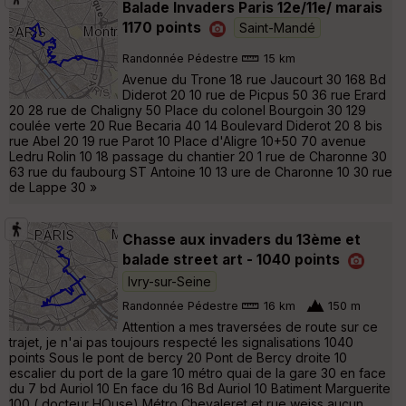
Balade Invaders Paris 12e/11e/ marais
1170 points
Saint-Mandé
Randonnée Pédestre
15 km
Avenue du Trone 18 rue Jaucourt 30 168 Bd
Diderot 20 10 rue de Picpus 50 36 rue Erard
20 28 rue de Chaligny 50 Place du colonel Bourgoin 30 129
coulée verte 20 Rue Becaria 40 14 Boulevard Diderot 20 8 bis
rue Abel 20 19 rue Parot 10 Place d'Aligre 10+50 70 avenue
Ledru Rolin 10 18 passage du chantier 20 1 rue de Charonne 30
63 rue du faubourg ST Antoine 10 13 ure de Charonne 10 30 rue
de Lappe 30 »
Chasse aux invaders du 13ème et
balade street art - 1040 points
Ivry-sur-Seine
Randonnée Pédestre
16 km
150 m
Attention a mes traversées de route sur ce
trajet, je n'ai pas toujours respecté les signalisations 1040
points Sous le pont de bercy 20 Pont de Bercy droite 10
escalier du port de la gare 10 métro quai de la gare 30 en face
du 7 bd Auriol 10 En face du 16 Bd Auriol 10 Batiment Marguerite
100 ( docteur HOuse) Métro Chevaleret et rue weiss aucun