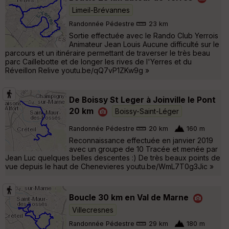
Limeil-Brévannes
Randonnée Pédestre
23 km
Sortie effectuée avec le Rando Club Yerrois
Animateur Jean Louis Aucune difficulté sur le
parcours et un itinéraire permettant de traverser le très beau
parc Caillebotte et de longer les rives de l'Yerres et du
Réveillon Relive youtu.be/qQ7vP1ZKw9g »
De Boissy St Leger à Joinville le Pont
20 km
Boissy-Saint-Léger
Randonnée Pédestre
20 km
160 m
Reconnaissance effectuée en janvier 2019
avec un groupe de 10 Tracée et menée par
Jean Luc quelques belles descentes :) De très beaux points de
vue depuis le haut de Chenevieres youtu.be/WmL7T0g3Jic »
Boucle 30 km en Val de Marne
Villecresnes
Randonnée Pédestre
29 km
180 m