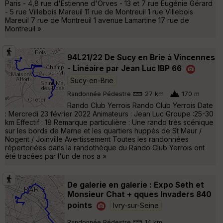
Paris - 4,8 rue d'Estienne d'Orves - 13 et 7 rue Eugénie Gérard
- 5 rue Villebois Mareuil 11 rue de Montreuil 1 rue Villebois
Mareuil 7 rue de Montreuil 1 avenue Lamartine 17 rue de
Montreuil »
94L21/22 De Sucy en Brie à Vincennes
- Linéaire par Jean Luc IBP 66
Sucy-en-Brie
Randonnée Pédestre
27 km
170 m
Rando Club Yerrois Rando Club Yerrois Date
: Mercredi 23 février 2022 Animateurs : Jean Luc Groupe :25-30
km Effectif : 18 Remarque particulière : Une rando très scénique
sur les bords de Marne et les quartiers huppés de St Maur /
Nogent / Joinville Avertissement Toutes les randonnées
répertoriées dans la randothèque du Rando Club Yerrois ont
été tracées par l'un de nos a »
De galerie en galerie : Expo Seth et
Monsieur Chat + qques Invaders 840
points
Ivry-sur-Seine
Randonnée Pédestre
14 km