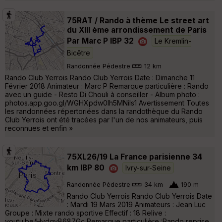
75RAT / Rando à thème Le street art
du XIII ème arrondissement de Paris
Par Marc P IBP 32
Le Kremlin-
Bicêtre
Randonnée Pédestre
12 km
Rando Club Yerrois Rando Club Yerrois Date : Dimanche 11
Février 2018 Animateur : Marc P Remarque particulière : Rando
avec un guide - Resto Di Chouli à conseiller - Album photo :
photos.app.goo.gl/WGHXpdw0lh5MNiIs1 Avertissement Toutes
les randonnées répertoriées dans la randothèque du Rando
Club Yerrois ont été tracées par l'un de nos animateurs, puis
reconnues et enfin »
75XL26/19 La France parisienne 34
km IBP 80
Ivry-sur-Seine
Randonnée Pédestre
34 km
190 m
Rando Club Yerrois Rando Club Yerrois Date
: Mardi 19 Mars 2019 Animateurs : Jean Luc
Groupe : Mixte rando sportive Effectif : 18 Relive :
youtu.be/HvdqyB687Gc Remarque particulière :Rando reprise