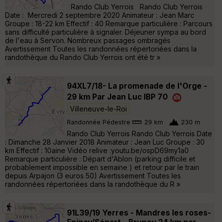
Rando Club Yerrois Rando Club Yerrois
Date : Mercredi 2 septembre 2020 Animateur : Jean Marc
Groupe : 18-22 km Effectif : 40 Remarque particulière : Parcours
sans difficulté particulière à signaler. Déjeuner sympa au bord
de l'eau à Servon. Nombreux passages ombragés
Avertissement Toutes les randonnées répertoriées dans la
randothèque du Rando Club Yerrois ont été tr »
94XL7/18- La promenade de l'Orge -
29 km Par Jean Luc IBP 70
Villeneuve-le-Roi
Randonnée Pédestre
29 km
230 m
Rando Club Yerrois Rando Club Yerrois Date
: Dimanche 28 Janvier 2018 Animateur : Jean Luc Groupe : 30
km Effectif : 10aine Vidéo relive :youtu.be/ospD69my1a0
Remarque particulière : Départ d'Ablon (parking difficile et
probablement impossible en semaine ) et retour par le train
depuis Arpajon (3 euros 50) Avertissement Toutes les
randonnées répertoriées dans la randothèque du R »
91L39/19 Yerres - Mandres les roses-