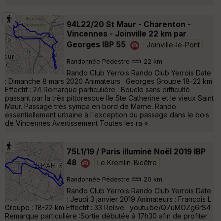
94L22/20 St Maur - Charenton -
Vincennes - Joinville 22 km par
Georges IBP 55
Joinville-le-Pont
Randonnée Pédestre
22 km
Rando Club Yerrois Rando Club Yerrois Date
: Dimanche 8 mars 2020 Animateurs : Georges Groupe 18-22 km
Effectif : 24 Remarque particulière : Boucle sans difficulté
passant par la très pittoresque Ile Ste Catherine et le vieux Saint
Maur. Passage très sympa en bord de Marne. Rando
essentiellement urbaine à l'exception du passage dans le bois
de Vincennes Avertissement Toutes les ra »
75L1/19 / Paris illuminé Noël 2019 IBP
48
Le Kremlin-Bicêtre
Randonnée Pédestre
20 km
Rando Club Yerrois Rando Club Yerrois Date
: Jeudi 3 janvier 2019 Animateurs : François L
Groupe : 18-22 km Effectif : 33 Relive : youtu.be/Q7uMOZg6rS4
Remarque particulière :Sortie débutée à 17h30 afin de profiter