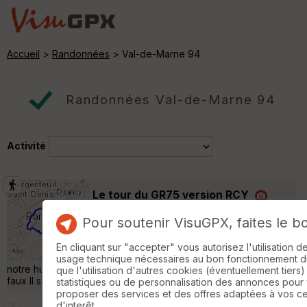
Accueil
>
Randonnées
> Val-de-Marne 94
Randonnées Val-de-Marne 94
Activité
Le tour du GR75 version RCY
Ivry-sur-Seine
Pour soutenir VisuGPX, faites le b
Randonnée Pédestre
51 km
490 m
Petite rando en trio (Jean Luc - Véro - me
En cliquant sur "accepter" vous autorisez l'utilisation 
)avec un GR75 parfois un peu modifié selon
usage technique nécessaires au bon fonctionnement du 
notre humeur du moment attention le dénivelé de visugpx est
que l'utilisation d'autres cookies (éventuellement tiers)
faux Il s'agit de +- 650 mètres en positif et négatif »
statistiques ou de personnalisation des annonces pour
proposer des services et des offres adaptées à vos c
d'interêt.