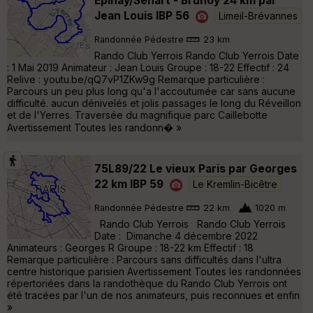
Epinay/Sénart - Brunoy 24 km par
Jean Louis IBP 56
Limeil-Brévannes
Randonnée Pédestre
23 km
Rando Club Yerrois Rando Club Yerrois Date
: 1 Mai 2019 Animateur : Jean Louis Groupe : 18-22 Effectif : 24
Relive : youtu.be/qQ7vP1ZKw9g Remarque particulière :
Parcours un peu plus long qu'a l'accoutumée car sans aucune
difficulté. aucun dénivelés et jolis passages le long du Réveillon
et de l'Yerres. Traversée du magnifique parc Caillebotte
Avertissement Toutes les randonn� »
75L89/22 Le vieux Paris par Georges
22 km IBP 59
Le Kremlin-Bicêtre
Randonnée Pédestre
22 km
1020 m
Rando Club Yerrois Rando Club Yerrois
Date : Dimanche 4 décembre 2022
Animateurs : Georges R Groupe : 18-22 km Effectif : 18
Remarque particulière : Parcours sans difficultés dans l'ultra
centre historique parisien Avertissement Toutes les randonnées
répertoriées dans la randothèque du Rando Club Yerrois ont
été tracées par l'un de nos animateurs, puis reconnues et enfin
»