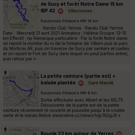
de Sucy et forêt Notre Dame 15 km
IBP 42
Villecresnes
Randonnée Pédestre
16 km
Rando Club Yerrois Rando Club Yerrois
Date : Mercredi 21 avril 2021 Animateur : Hélène Groupe :12-15
km Effectif : np Remarque particulière : Par la forêt Notre dame
on rejoint la montée du ru de la fontaine de Villiers puis le parc
du Morbras AR, puis on traverse de Sucy par sentiers et ruelles
et on rejoint le Fort de Sucy dans lequel on peut parfois entrer,
puis retour par »
La petite ceinture (partie est) +
balade plantée
Saint-Mandé
Randonnée Pédestre
8 km
Sortie effectuée avec Albert et les SEL75
Découverte de la partie est de la petite
ceinture récemment ré-ouverte et poussée jusqu'à la coulée
verte et le marais Relive www.relive.cc/view/v1vjp7A2gJ6 »
Boucle 23 km autour de Yerres