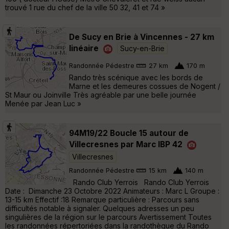
trouvé 1 rue du chef de la ville 50 32, 41 et 74 »
De Sucy en Brie à Vincennes - 27 km
linéaire
Sucy-en-Brie
Randonnée Pédestre
27 km
170 m
Rando très scénique avec les bords de
Marne et les demeures cossues de Nogent /
St Maur ou Joinville Très agréable par une belle journée
Menée par Jean Luc »
94M19/22 Boucle 15 autour de
Villecresnes par Marc IBP 42
Villecresnes
Randonnée Pédestre
15 km
140 m
Rando Club Yerrois Rando Club Yerrois
Date : Dimanche 23 Octobre 2022 Animateurs : Marc L Groupe :
13-15 km Effectif :18 Remarque particulière : Parcours sans
difficultés notable à signaler. Quelques adresses un peu
singulières de la région sur le parcours Avertissement Toutes
les randonnées répertoriées dans la randothèque du Rando