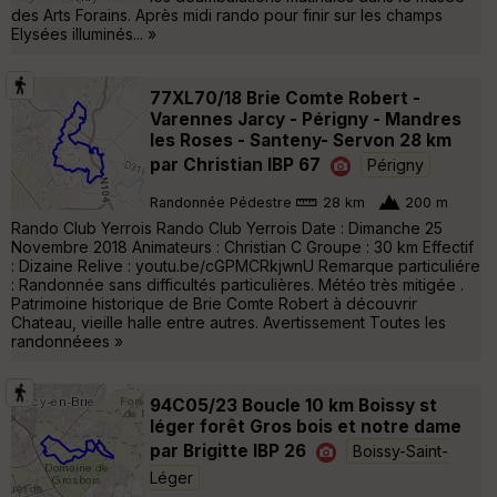
des Arts Forains. Après midi rando pour finir sur les champs
Elysées illuminés... »
77XL70/18 Brie Comte Robert -
Varennes Jarcy - Périgny - Mandres
les Roses - Santeny- Servon 28 km
par Christian IBP 67
Périgny
Randonnée Pédestre
28 km
200 m
Rando Club Yerrois Rando Club Yerrois Date : Dimanche 25
Novembre 2018 Animateurs : Christian C Groupe : 30 km Effectif
: Dizaine Relive : youtu.be/cGPMCRkjwnU Remarque particuliére
: Randonnée sans difficultés particulières. Météo très mitigée .
Patrimoine historique de Brie Comte Robert à découvrir
Chateau, vieille halle entre autres. Avertissement Toutes les
randonnéees »
94C05/23 Boucle 10 km Boissy st
léger forêt Gros bois et notre dame
par Brigitte IBP 26
Boissy-Saint-
Léger