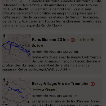
Rando Club Yerrois Rando Club Yerrois Date
: Mercredi 13 Novembre 2019 Animateurs : Jean Marc Groupe
:12-15 km Effectif : 38 Remarque particulière : Boucle sans
difficulté permettant de profiter de magnifiques paysages en
cette saison. Sur le parcours les étangs de Servon, le château
de Santeny. Avertissement Toutes les randonnées répertoriées
dans la randothèque du Rando Club »
Paris Illuminé 20 km
Le Kremlin-
Bicêtre
Randonnée Pédestre
20 km
Sortie effectuée avec le Rando Club Yerrois
Janvier Animateur François Circuit destiné a
profiter des illuminations de Noel de la ville hors grands
magasins Relive youtu.be/Q7uMOZg6rS4 »
Bercy-Village/Arc de Triomphe
Ivry-sur-Seine
Randonnée Pédestre
15 km
Escapade parisienne de fin d'année. Après
les déambulations matinales dans le musée