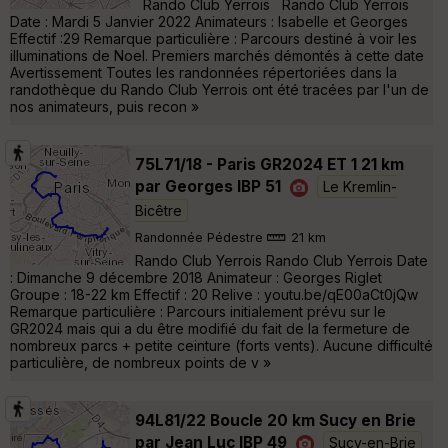
Rando Club Yerrois Rando Club Yerrois
Date : Mardi 5 Janvier 2022 Animateurs : Isabelle et Georges
Effectif :29 Remarque particulière : Parcours destiné à voir les
illuminations de Noel. Premiers marchés démontés à cette date
Avertissement Toutes les randonnées répertoriées dans la
randothèque du Rando Club Yerrois ont été tracées par l'un de
nos animateurs, puis recon »
75L71/18 - Paris GR2024 ET 1 21 km
par Georges IBP 51
Le Kremlin-
Bicêtre
Randonnée Pédestre
21 km
Rando Club Yerrois Rando Club Yerrois Date
: Dimanche 9 décembre 2018 Animateur : Georges Riglet
Groupe : 18-22 km Effectif : 20 Relive : youtu.be/qE00aCt0jQw
Remarque particulière : Parcours initialement prévu sur le
GR2024 mais qui a du être modifié du fait de la fermeture de
nombreux parcs + petite ceinture (forts vents). Aucune difficulté
particulière, de nombreux points de v »
94L81/22 Boucle 20 km Sucy en Brie
par Jean Luc IBP 49
Sucy-en-Brie