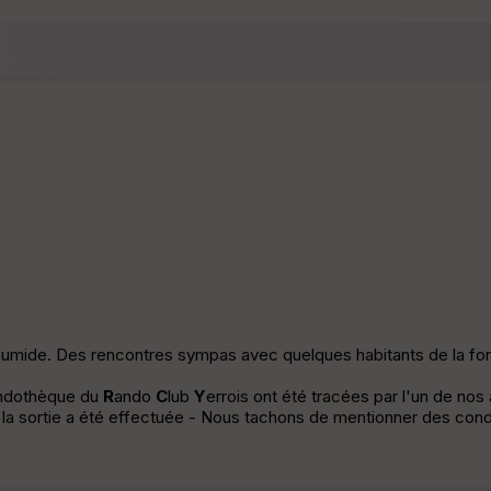
n humide. Des rencontres sympas avec quelques habitants de la fo
andothèque du
R
ando
C
lub
Y
errois ont été tracées par l'un de no
e la sortie a été effectuée - Nous tachons de mentionner des condi