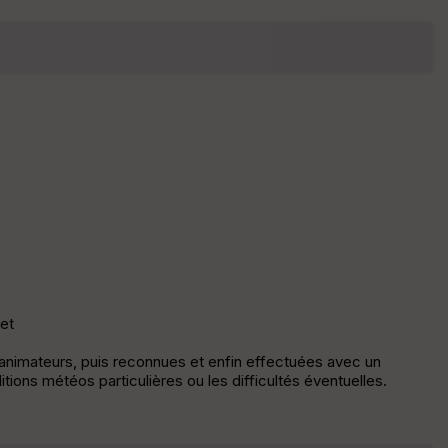
fic
he
r
d
é
p
ar
t
ar
ri
v
é
e
C
ou
ret
le
ur
s animateurs, puis reconnues et enfin effectuées avec un
tions météos particulières ou les difficultés éventuelles.