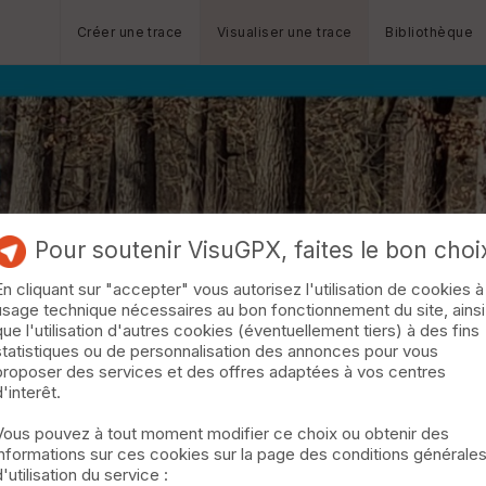
Créer une trace
Visualiser une trace
Bibliothèque
Pour soutenir VisuGPX, faites le bon choi
En cliquant sur "accepter" vous autorisez l'utilisation de cookies à
usage technique nécessaires au bon fonctionnement du site, ainsi
que l'utilisation d'autres cookies (éventuellement tiers) à des fins
statistiques ou de personnalisation des annonces pour vous
proposer des services et des offres adaptées à vos centres
d'interêt.
Vous pouvez à tout moment modifier ce choix ou obtenir des
informations sur ces cookies sur la page des conditions générale
d'utilisation du service :