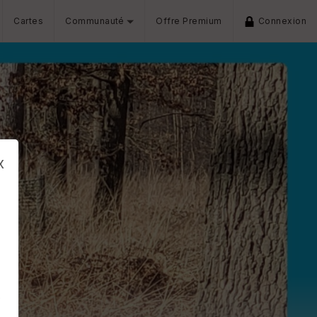
Cartes
Communauté
Offre Premium
Connexion
x
s