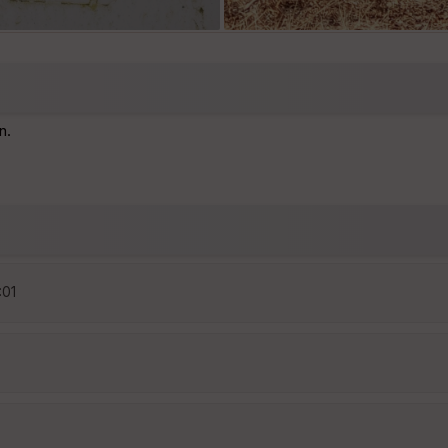
n.
:01