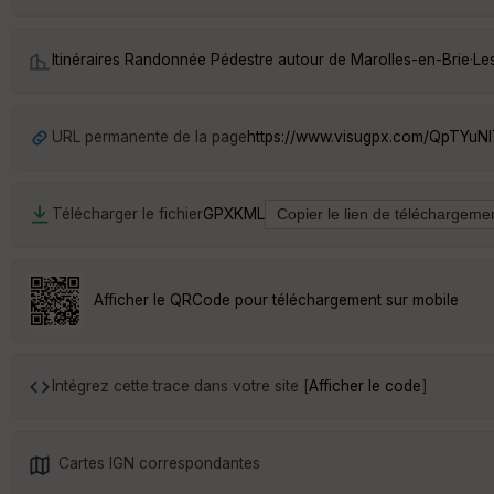
Itinéraires Randonnée Pédestre autour de
Marolles-en-Brie
·
Le
URL permanente de la page
https://www.visugpx.com/QpTYuNl
Télécharger le fichier
GPX
KML
Afficher le QRCode pour téléchargement sur mobile
Intégrez cette trace dans votre site [
Afficher le code
]
Cartes IGN correspondantes