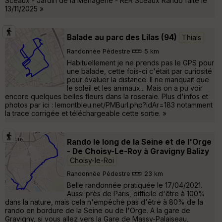
Sceaux - Jardin de la Ménagerie - RER Sceaux Rando faite le
13/11/2025 »
Balade au parc des Lilas (94)
Thiais
Randonnée Pédestre
5 km
Habituellement je ne prends pas le GPS pour
une balade, cette fois-ci c'était par curiosité
pour évaluer la distance. Il ne manquait que
le soleil et les animaux... Mais on a pu voir
encore quelques belles fleurs dans la roseraie. Plus d'infos et
photos par ici : lemontbleu.net/PMBurl.php?idAr=183 notamment
la trace corrigée et téléchargeable cette sortie. »
Rando le long de la Seine et de l'Orge
- De Choisy-Le-Roy à Gravigny Balizy
Choisy-le-Roi
Randonnée Pédestre
23 km
Belle randonnée pratiquée le 17/04/2021.
Aussi près de Paris, difficile d'être à 100%
dans la nature, mais cela n'empêche pas d'être à 80% de la
rando en bordure de la Seine ou de l'Orge. A la gare de
Gravigny, si vous allez vers la Gare de Massy-Palaiseau,