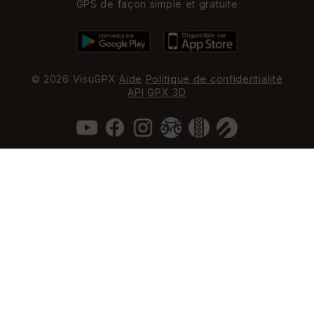
GPS de façon simple et gratuite
© 2026 VisuGPX
Aide
Politique de confidentialité
API
GPX 3D