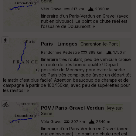
Seine
Vélo Gravel
317 km
2390 m
Itinéraire d’un Paris-Verdun en Gravel (avec
nuit en bivouac). Le point de chute réel est
l’ossuaire de Douaumont. »
Paris - Limoges
Charenton-le-Pont
Randonnée Pédestre
399 km
1750 m
Itinéraire très roulant, peu de véhicule croisé
et route de très bonne qualité ! Départ
possible de Mennecy pour éviter la sortie
de Paris très compliquée (avec un départ tôt
le matin c'est plus facile) Attention beaucoup de champs et de
campagne à partir de 100/150km, avec peu de supérettes pour
les ravitos ! »
PGV / Paris-Gravel-Verdun
Ivry-sur-
Seine
Vélo Gravel
307 km
2340 m
Itinéraire d’un Paris-Verdun en Gravel (avec
nuit en bivouac). Le point de chute réel est