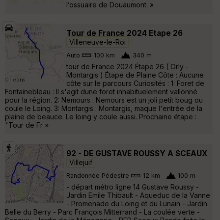
l’ossuaire de Douaumont. »
Tour de France 2024 Etape 26
Villeneuve-le-Roi
Auto
100 km
340 m
tour de France 2024 Étape 26 ( Orly -
Montargis ) Étape de Plaine Côte : Aucune
côte sur le parcours Curiosités : 1: Foret de
Fontainebleau : Il s'agit dune foret inhabituelement vallonné
pour la région. 2: Nemours : Nemours est un joli petit boug ou
coule le Loing. 3: Montargis : Montargis, maque l'entrée de la
plaine de beauce. Le loing y coule aussi. Prochaine étape :
"Tour de Fr »
92 - DE GUSTAVE ROUSSY A SCEAUX
Villejuif
Randonnée Pédestre
12 km
100 m
- départ métro ligne 14 Gustave Roussy -
Jardin Emile Thibault - Aqueduc de la Vanne
- Promenade du Loing et du Lunain - Jardin
Belle du Berry - Parc François Mitterrand - La coulée verte -