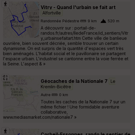
Vitry - Quand l'urbain se fait art
Alfortville
Randonnée Pédestre
9 km
520 m
A découvrir sur : portail-de-
randos.fr/autres/IledeFrance/id_sentiers/Vitr
y_urbainsefaitart.htm Cette ville de banlieue
ouvrière, bien souvent décriée, semble trouver un certain
dynamisme. On est surpris de la quantité d'espaces vert très
bien aménagés. L'habitat social et le pavillonaire se partagent
l'espace urbain. L'industriel se cantonne entre la voie ferrée et
la Seine. L'aspect & »
Géocaches de la Nationale 7
Le
Kremlin-Bicêtre
Autre
0 km
Toutes les caches de la Nationale 7 sur un
même fichier ! Une formidable aventure
collaborative,
www.mediasmarket.com/nationale7 »
Corbeil-Essonnes, rando le sentier de