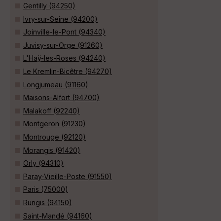
Gentilly (94250)
Ivry-sur-Seine (94200)
Joinville-le-Pont (94340)
Juvisy-sur-Orge (91260)
L'Haÿ-les-Roses (94240)
Le Kremlin-Bicêtre (94270)
Longjumeau (91160)
Maisons-Alfort (94700)
Malakoff (92240)
Montgeron (91230)
Montrouge (92120)
Morangis (91420)
Orly (94310)
Paray-Vieille-Poste (91550)
Paris (75000)
Rungis (94150)
Saint-Mandé (94160)