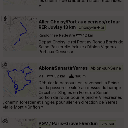
les chemins de la liberté. Traces reconnues.
»
Aller Choisy/Port aux cerises/retour
RER Juvisy 13 km
Choisy-le-Roi
Randonnée Pédestre
12 km
Départ Choisy le roi Pont av Rondu Bords de
Seine Passerelle écluse d'Ablon Vigneux
Port aux Cerises »
Ablon#Sénart#Yerres
Ablon-sur-Seine
VTT
52 km
180 m
Débuter le parcours en traversant la Seine
par la passerelle situé au dessus du barage
Circuit sur SIngles en Forêt de Sénart,
portion de route pour rejoindre Villecresnes
, chemin forestier et singles pour aller en direction de Yerres
via le Mont >Griffon »
PGV / Paris-Gravel-Verdun
Ivry-sur-