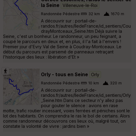
la Seine
Villeneuve-le-Roi
Randonnée Pédestre
32 km
1670 m
A découvrir sur : portail-de-
randos.fr/autres/IledeFrance/id_sentiers/Cou
drayMontceaux_Seine.htm Déjà suivre la
Seine, c'est un bonheur. Le randonneur, un peu feignant, a
coupé le parcours en deux et, en plus, il l'a fait à l'envers !
Premier jour d'Evry Val de Seine à Coudray-Montceaux. Le
début du parcours est parsemé de panneaux retraçant
l'historique des lieux : libération d'Et »
Orly - tous en Seine
Orly
Randonnée Pédestre
10 km
320 m
A découvrir sur : portail-de-
randos.fr/autres/IledeFrance/id_sentiers/Orly
_Seine.htm Dans ce secteur n'y allez pas
pour gouter le silence : avions en rase
motte, trafic routier incessant, voies ferrées et péniches sont le
lot des habitants. On comprendra le ras le bol de certains. Alors
comme randonneur découvrons ces lieux où, malgré tout, on
constate la volonté de vivre : jardins bien »