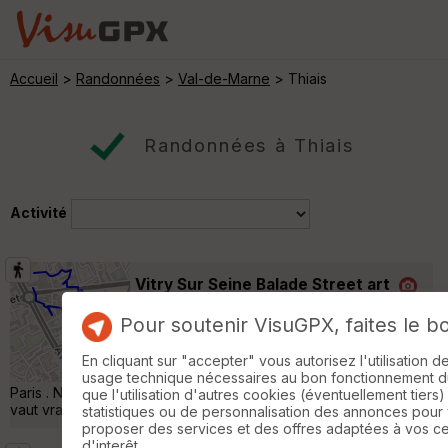
Accueil
>
Randonnées
>
Val-de-Marne
> Thiais
Randonnées à Thiais
Activité
Vitry Sur Seine Balade Street art
Vitry-sur-Seine
Pour soutenir VisuGPX, faites le b
Randonnée Pédestre
3 km
Un petit parcours mais des dizaines
En cliquant sur "accepter" vous autorisez l'utilisation 
d'oeuvres. Proposée par Zig via Explore
usage technique nécessaires au bon fonctionnement du 
Paris . Ne vous contentez pas du parcours, la visite commentée
que l'utilisation d'autres cookies (éventuellement tiers)
vaut vraiment le coup ! »
statistiques ou de personnalisation des annonces pour
proposer des services et des offres adaptées à vos c
d'interêt.