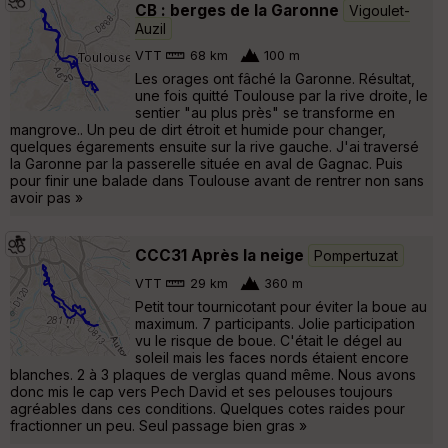
CB : berges de la Garonne
Vigoulet-
Auzil
VTT
68 km
100 m
Les orages ont fâché la Garonne. Résultat,
une fois quitté Toulouse par la rive droite, le
sentier "au plus près" se transforme en
mangrove.. Un peu de dirt étroit et humide pour changer,
quelques égarements ensuite sur la rive gauche. J'ai traversé
la Garonne par la passerelle située en aval de Gagnac. Puis
pour finir une balade dans Toulouse avant de rentrer non sans
avoir pas »
CCC31 Après la neige
Pompertuzat
VTT
29 km
360 m
Petit tour tournicotant pour éviter la boue au
maximum. 7 participants. Jolie participation
vu le risque de boue. C'était le dégel au
soleil mais les faces nords étaient encore
blanches. 2 à 3 plaques de verglas quand même. Nous avons
donc mis le cap vers Pech David et ses pelouses toujours
agréables dans ces conditions. Quelques cotes raides pour
fractionner un peu. Seul passage bien gras »