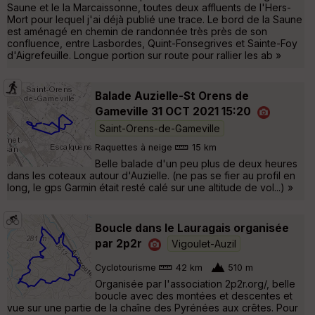
Saune et le la Marcaissonne, toutes deux affluents de l'Hers-
Mort pour lequel j'ai déjà publié une trace. Le bord de la Saune
est aménagé en chemin de randonnée très près de son
confluence, entre Lasbordes, Quint-Fonsegrives et Sainte-Foy
d'Aigrefeuille. Longue portion sur route pour rallier les ab »
Balade Auzielle-St Orens de
Gameville 31 OCT 2021 15:20
Saint-Orens-de-Gameville
Raquettes à neige
15 km
Belle balade d'un peu plus de deux heures
dans les coteaux autour d'Auzielle. (ne pas se fier au profil en
long, le gps Garmin était resté calé sur une altitude de vol...) »
Boucle dans le Lauragais organisée
par 2p2r
Vigoulet-Auzil
Cyclotourisme
42 km
510 m
Organisée par l'association 2p2r.org/, belle
boucle avec des montées et descentes et
vue sur une partie de la chaîne des Pyrénées aux crêtes. Pour