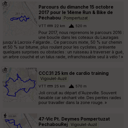
Parcours du dimanche 15 octobre
2017 pour le 14ème Run & Bike de
Péchabou
Pompertuzat
VTT
22 km
520 m
Pour 2017, nous reprenons le parcours 2016 :
une boucle dans les coteaux du Lauragais
jusqu'à Lacroix-Falgarde... Ce parcours mixte, 50 % sur chemin
et 50 % sur bitume, plus roulant pour les cyclistes, présente
quelques surprises ou obstacles : un ruisseau à traverser à gué,
un arbre couché et un talus raide, infranchissable seul à vélo ! »
CCC31 25 km de cardio training
Vigoulet-Auzil
VTT
25 km
570 m
Joli circuit au départ d'Auzeville. Souvent
faisable car séchant vite. Des pentes raides
pour travailler dans la zone rouge. »
47-Vic Pt. Deymes Pompertuzat
PechabouRej
Vigoulet-Auzil