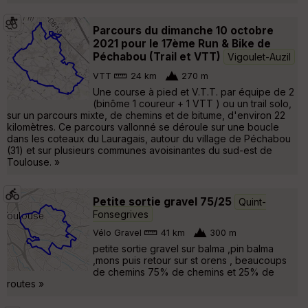
Parcours du dimanche 10 octobre
2021 pour le 17ème Run & Bike de
Péchabou (Trail et VTT)
Vigoulet-Auzil
VTT
24 km
270 m
Une course à pied et V.T.T. par équipe de 2
(binôme 1 coureur + 1 VTT ) ou un trail solo,
sur un parcours mixte, de chemins et de bitume, d'environ 22
kilomètres. Ce parcours vallonné se déroule sur une boucle
dans les coteaux du Lauragais, autour du village de Péchabou
(31) et sur plusieurs communes avoisinantes du sud-est de
Toulouse. »
Petite sortie gravel 75/25
Quint-
Fonsegrives
Vélo Gravel
41 km
300 m
petite sortie gravel sur balma ,pin balma
,mons puis retour sur st orens , beaucoups
de chemins 75% de chemins et 25% de
routes »