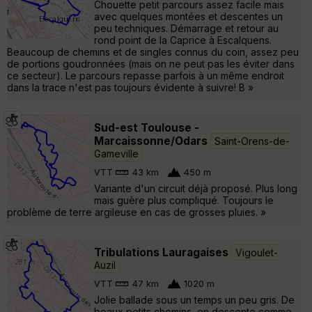
Chouette petit parcours assez facile mais
avec quelques montées et descentes un
peu techniques. Démarrage et retour au
rond point de la Caprice à Escalquens.
Beaucoup de chemins et de singles connus du coin, assez peu
de portions goudronnées (mais on ne peut pas les éviter dans
ce secteur). Le parcours repasse parfois à un même endroit
dans la trace n'est pas toujours évidente à suivre! B »
Sud-est Toulouse -
Marcaissonne/Odars
Saint-Orens-de-
Gameville
VTT
43 km
450 m
Variante d'un circuit déjà proposé. Plus long
mais guère plus compliqué. Toujours le
problème de terre argileuse en cas de grosses pluies. »
Tribulations Lauragaises
Vigoulet-
Auzil
VTT
47 km
1020 m
Jolie ballade sous un temps un peu gris. De
beaux petits chemins, en descente comme