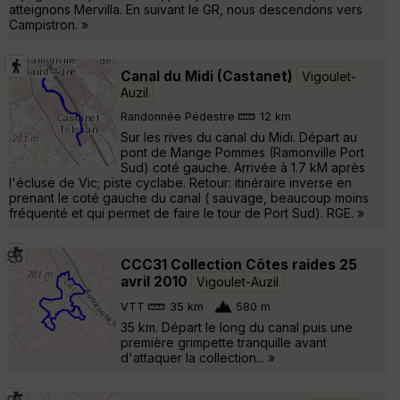
atteignons Mervilla. En suivant le GR, nous descendons vers
Campistron. »
Canal du Midi (Castanet)
Vigoulet-
Auzil
Randonnée Pédestre
12 km
Sur les rives du canal du Midi. Départ au
pont de Mange Pommes (Ramonville Port
Sud) coté gauche. Arrivée à 1.7 kM après
l'écluse de Vic; piste cyclabe. Retour: itinéraire inverse en
prenant le coté gauche du canal ( sauvage, beaucoup moins
fréquenté et qui permet de faire le tour de Port Sud). RGE. »
CCC31 Collection Côtes raides 25
avril 2010
Vigoulet-Auzil
VTT
35 km
580 m
35 km. Départ le long du canal puis une
première grimpette tranquille avant
d'attaquer la collection... »