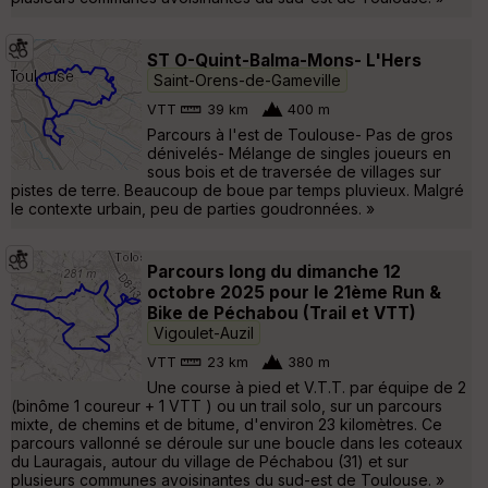
ST O-Quint-Balma-Mons- L'Hers
Saint-Orens-de-Gameville
VTT
39 km
400 m
Parcours à l'est de Toulouse- Pas de gros
dénivelés- Mélange de singles joueurs en
sous bois et de traversée de villages sur
pistes de terre. Beaucoup de boue par temps pluvieux. Malgré
le contexte urbain, peu de parties goudronnées. »
Parcours long du dimanche 12
octobre 2025 pour le 21ème Run &
Bike de Péchabou (Trail et VTT)
Vigoulet-Auzil
VTT
23 km
380 m
Une course à pied et V.T.T. par équipe de 2
(binôme 1 coureur + 1 VTT ) ou un trail solo, sur un parcours
mixte, de chemins et de bitume, d'environ 23 kilomètres. Ce
parcours vallonné se déroule sur une boucle dans les coteaux
du Lauragais, autour du village de Péchabou (31) et sur
plusieurs communes avoisinantes du sud-est de Toulouse. »