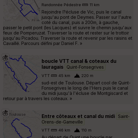
Randonnée Pédestre
11 km
Rejoindre l?écluse de Vic, puis le canal
jusqu'au pont de Deymes. Passer sur l'autre
coté du canal, puis a 200m, à gauche,
passer le petit pont (les Lacques) et suivre le chemin jusqu'aux
feux de Pomperuzat. Traverser la route et rester sur le trottoir
jusqu'au Picadou. Traverser la route et revenir par les raisins et
Cavaillé. Parcours défini par Daniel F. »
boucle VTT canal & coteaux du
lauragais
Quint-Fonsegrives
VTT
45 km
220 m
sud-est de Toulouse. Départ cool de Quint-
Fonsegrives le long de l'Hers puis le canal
du midi jusqu'à l'écluse de Montgiscard et
retour par à travers les coteaux. »
Entre côteaux et canal du midi
Saint-
Orens-de-Gameville
VTT
46 km
110 m
Au départ de Quint une boucle par