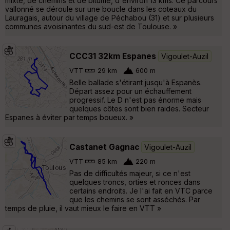
mixte, de chemins et de bitume, d'environ 13 kms. Ce parcours
vallonné se déroule sur une boucle dans les coteaux du
Lauragais, autour du village de Péchabou (31) et sur plusieurs
communes avoisinantes du sud-est de Toulouse. »
CCC31 32km Espanes
Vigoulet-Auzil
VTT
29 km
600 m
Belle ballade s'étirant jusqu'à Espanès.
Départ assez pour un échauffement
progressif. Le D n'est pas énorme mais
quelques côtes sont bien raides. Secteur
Espanes à éviter par temps boueux. »
Castanet Gagnac
Vigoulet-Auzil
VTT
85 km
220 m
Pas de difficultés majeur, si ce n'est
quelques troncs, orties et ronces dans
certains endroits. Je l'ai fait en VTC parce
que les chemins se sont asséchés. Par
temps de pluie, il vaut mieux le faire en VTT »