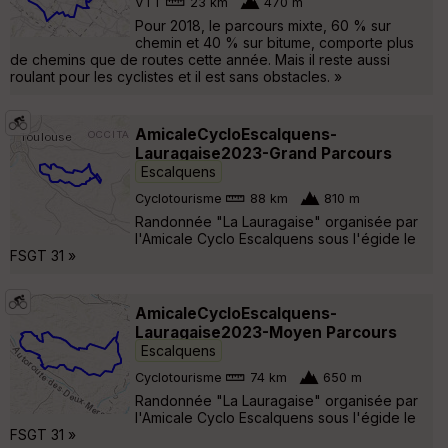
VTT
23 km
470 m
Pour 2018, le parcours mixte, 60 % sur
chemin et 40 % sur bitume, comporte plus
de chemins que de routes cette année. Mais il reste aussi
roulant pour les cyclistes et il est sans obstacles. »
AmicaleCycloEscalquens-
Lauragaise2023-Grand Parcours
Escalquens
Cyclotourisme
88 km
810 m
Randonnée "La Lauragaise" organisée par
l'Amicale Cyclo Escalquens sous l'égide le
FSGT 31 »
AmicaleCycloEscalquens-
Lauragaise2023-Moyen Parcours
Escalquens
Cyclotourisme
74 km
650 m
Randonnée "La Lauragaise" organisée par
l'Amicale Cyclo Escalquens sous l'égide le
FSGT 31 »