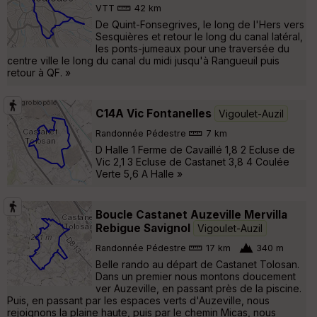
VTT
42 km
De Quint-Fonsegrives, le long de l'Hers vers
Sesquières et retour le long du canal latéral,
les ponts-jumeaux pour une traversée du
centre ville le long du canal du midi jusqu'à Rangueuil puis
retour à QF. »
C14A Vic Fontanelles
Vigoulet-Auzil
Randonnée Pédestre
7 km
D Halle 1 Ferme de Cavaillé 1,8 2 Ecluse de
Vic 2,1 3 Ecluse de Castanet 3,8 4 Coulée
Verte 5,6 A Halle »
Boucle Castanet Auzeville Mervilla
Rebigue Savignol
Vigoulet-Auzil
Randonnée Pédestre
17 km
340 m
Belle rando au départ de Castanet Tolosan.
Dans un premier nous montons doucement
ver Auzeville, en passant près de la piscine.
Puis, en passant par les espaces verts d'Auzeville, nous
rejoignons la plaine haute, puis par le chemin Micas, nous