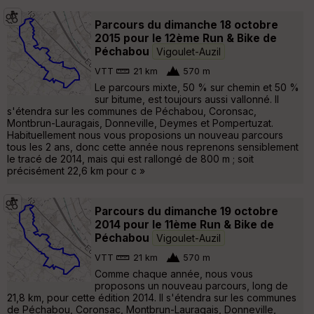
Parcours du dimanche 18 octobre
2015 pour le 12ème Run & Bike de
Péchabou
Vigoulet-Auzil
VTT
21 km
570 m
Le parcours mixte, 50 % sur chemin et 50 %
sur bitume, est toujours aussi vallonné. Il
s'étendra sur les communes de Péchabou, Coronsac,
Montbrun-Lauragais, Donneville, Deymes et Pompertuzat.
Habituellement nous vous proposions un nouveau parcours
tous les 2 ans, donc cette année nous reprenons sensiblement
le tracé de 2014, mais qui est rallongé de 800 m ; soit
précisément 22,6 km pour c »
Parcours du dimanche 19 octobre
2014 pour le 11ème Run & Bike de
Péchabou
Vigoulet-Auzil
VTT
21 km
570 m
Comme chaque année, nous vous
proposons un nouveau parcours, long de
21,8 km, pour cette édition 2014. Il s'étendra sur les communes
de Péchabou, Coronsac, Montbrun-Lauragais, Donneville,