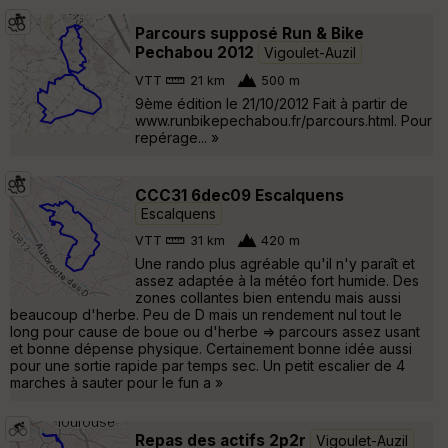
Parcours supposé Run & Bike
Pechabou 2012
Vigoulet-Auzil
VTT
21 km
500 m
9ème édition le 21/10/2012 Fait à partir de
www.runbikepechabou.fr/parcours.html. Pour
repérage... »
CCC31 6dec09 Escalquens
Escalquens
VTT
31 km
420 m
Une rando plus agréable qu'il n'y paraît et
assez adaptée à la météo fort humide. Des
zones collantes bien entendu mais aussi
beaucoup d'herbe. Peu de D mais un rendement nul tout le
long pour cause de boue ou d'herbe => parcours assez usant
et bonne dépense physique. Certainement bonne idée aussi
pour une sortie rapide par temps sec. Un petit escalier de 4
marches à sauter pour le fun a »
Repas des actifs 2p2r
Vigoulet-Auzil