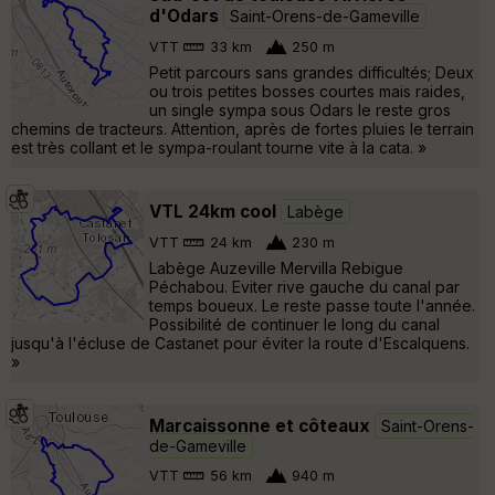
d'Odars
Saint-Orens-de-Gameville
VTT
33 km
250 m
Petit parcours sans grandes difficultés; Deux
ou trois petites bosses courtes mais raides,
un single sympa sous Odars le reste gros
chemins de tracteurs. Attention, après de fortes pluies le terrain
est très collant et le sympa-roulant tourne vite à la cata. »
VTL 24km cool
Labège
VTT
24 km
230 m
Labège Auzeville Mervilla Rebigue
Péchabou. Eviter rive gauche du canal par
temps boueux. Le reste passe toute l'année.
Possibilité de continuer le long du canal
jusqu'à l'écluse de Castanet pour éviter la route d'Escalquens.
»
Marcaissonne et côteaux
Saint-Orens-
de-Gameville
VTT
56 km
940 m