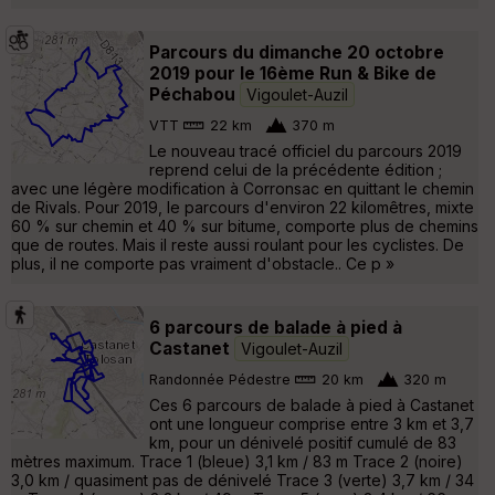
Parcours du dimanche 20 octobre
2019 pour le 16ème Run & Bike de
Péchabou
Vigoulet-Auzil
VTT
22 km
370 m
Le nouveau tracé officiel du parcours 2019
reprend celui de la précédente édition ;
avec une légère modification à Corronsac en quittant le chemin
de Rivals. Pour 2019, le parcours d'environ 22 kilomêtres, mixte
60 % sur chemin et 40 % sur bitume, comporte plus de chemins
que de routes. Mais il reste aussi roulant pour les cyclistes. De
plus, il ne comporte pas vraiment d'obstacle.. Ce p »
6 parcours de balade à pied à
Castanet
Vigoulet-Auzil
Randonnée Pédestre
20 km
320 m
Ces 6 parcours de balade à pied à Castanet
ont une longueur comprise entre 3 km et 3,7
km, pour un dénivelé positif cumulé de 83
mètres maximum. Trace 1 (bleue) 3,1 km / 83 m Trace 2 (noire)
3,0 km / quasiment pas de dénivelé Trace 3 (verte) 3,7 km / 34