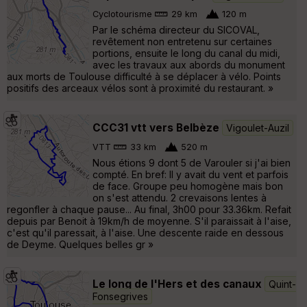
Cyclotourisme
29 km
120 m
Par le schéma directeur du SICOVAL,
revêtement non entretenu sur certaines
portions, ensuite le long du canal du midi,
avec les travaux aux abords du monument
aux morts de Toulouse difficulté à se déplacer à vélo. Points
positifs des arceaux vélos sont à proximité du restaurant. »
CCC31 vtt vers Belbèze
Vigoulet-Auzil
VTT
33 km
520 m
Nous étions 9 dont 5 de Varouler si j'ai bien
compté. En bref: Il y avait du vent et parfois
de face. Groupe peu homogène mais bon
on s'est attendu. 2 crevaisons lentes à
regonfler à chaque pause... Au final, 3h00 pour 33.36km. Refait
depuis par Benoit à 19km/h de moyenne. S'il paraissait à l'aise,
c'est qu'il paressait, à l'aise. Une descente raide en dessous
de Deyme. Quelques belles gr »
Le long de l'Hers et des canaux
Quint-
Fonsegrives