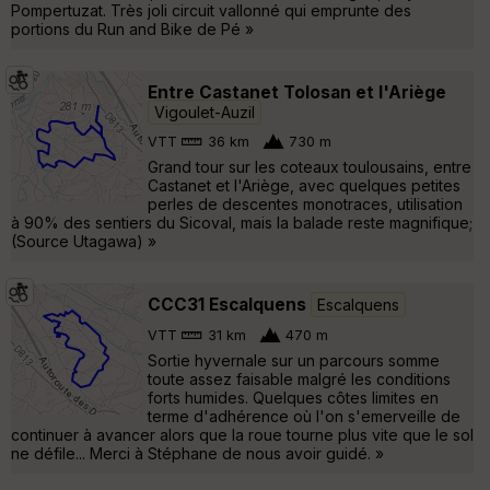
Pompertuzat. Très joli circuit vallonné qui emprunte des
portions du Run and Bike de Pé »
Entre Castanet Tolosan et l'Ariège
Vigoulet-Auzil
VTT
36 km
730 m
Grand tour sur les coteaux toulousains, entre
Castanet et l'Ariège, avec quelques petites
perles de descentes monotraces, utilisation
à 90% des sentiers du Sicoval, mais la balade reste magnifique;
(Source Utagawa) »
CCC31 Escalquens
Escalquens
VTT
31 km
470 m
Sortie hyvernale sur un parcours somme
toute assez faisable malgré les conditions
forts humides. Quelques côtes limites en
terme d'adhérence où l'on s'emerveille de
continuer à avancer alors que la roue tourne plus vite que le sol
ne défile... Merci à Stéphane de nous avoir guidé. »