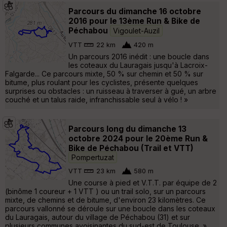
Parcours du dimanche 16 octobre
2016 pour le 13ème Run & Bike de
Péchabou
Vigoulet-Auzil
VTT
22 km
420 m
Un parcours 2016 inédit : une boucle dans
les coteaux du Lauragais jusqu'à Lacroix-
Falgarde... Ce parcours mixte, 50 % sur chemin et 50 % sur
bitume, plus roulant pour les cyclistes, présente quelques
surprises ou obstacles : un ruisseau à traverser à gué, un arbre
couché et un talus raide, infranchissable seul à vélo ! »
Parcours long du dimanche 13
octobre 2024 pour le 20ème Run &
Bike de Péchabou (Trail et VTT)
Pompertuzat
VTT
23 km
580 m
Une course à pied et V.T.T. par équipe de 2
(binôme 1 coureur + 1 VTT ) ou un trail solo, sur un parcours
mixte, de chemins et de bitume, d'environ 23 kilomètres. Ce
parcours vallonné se déroule sur une boucle dans les coteaux
du Lauragais, autour du village de Péchabou (31) et sur
plusieurs communes avoisinantes du sud-est de Toulouse. »