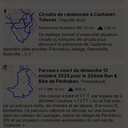
Circuits de randonnée à Castanet-
Tolosan
Vigoulet-Auzil
Randonnée Pédestre
22 km
230 m
Ce maillage permet d'emprunter plusieurs
circuits ou tronçons de circuits pour
découvrir le patrimoine de Castanet ou
rejoindre villes proches (Péchabou, labège, Ramonville,
Auzeville, ...). »
Parcours court du dimanche 13
octobre 2024 pour le 20ème Run &
Bike de Péchabou
Pompertuzat
VTT
12 km
280 m
Une course à pied et V.T.T. par équipe de 2
(binôme 1 coureur + 1 VTT ) ou un trail solo,
sur un parcours mixte, de chemins et de bitume, d'environ 13
kilomètres. Ce parcours vallonné se déroule sur une boucle
dans les coteaux du Lauragais, autour du village de Péchabou
(31) et sur plusieurs communes avoisinantes du sud-est de
Toulouse. »