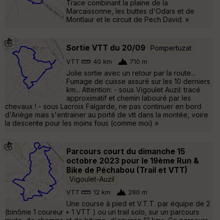
Trace combinant la plaine de la
Marcaissonne, les buttes d'Odars et de
Montlaur et le circuit de Pech David. »
Sortie VTT du 20/09
Pompertuzat
VTT
40 km
710 m
Jolie sortie avec un retour par la route...
Fumage de cuisse assuré sur les 10 derniers
km... Attention: - sous Vigoulet Auzil: tracé
approximatif et chemin labouré par les
chevaux ! - sous Lacroix Falgarde, ne pas continuer en bord
d'Ariège mais s'entrainer au porté de vtt dans la montée, voire
la descente pour les moins fous (comme moi) »
Parcours court du dimanche 15
octobre 2023 pour le 19ème Run &
Bike de Péchabou (Trail et VTT)
Vigoulet-Auzil
VTT
12 km
260 m
Une course à pied et V.T.T. par équipe de 2
(binôme 1 coureur + 1 VTT ) ou un trail solo, sur un parcours