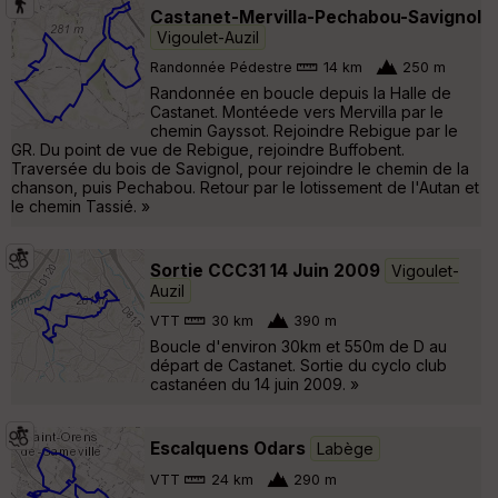
Castanet-Mervilla-Pechabou-Savignol
Vigoulet-Auzil
Randonnée Pédestre
14 km
250 m
Randonnée en boucle depuis la Halle de
Castanet. Montéede vers Mervilla par le
chemin Gayssot. Rejoindre Rebigue par le
GR. Du point de vue de Rebigue, rejoindre Buffobent.
Traversée du bois de Savignol, pour rejoindre le chemin de la
chanson, puis Pechabou. Retour par le lotissement de l'Autan et
le chemin Tassié. »
Sortie CCC31 14 Juin 2009
Vigoulet-
Auzil
VTT
30 km
390 m
Boucle d'environ 30km et 550m de D au
départ de Castanet. Sortie du cyclo club
castanéen du 14 juin 2009. »
Escalquens Odars
Labège
VTT
24 km
290 m