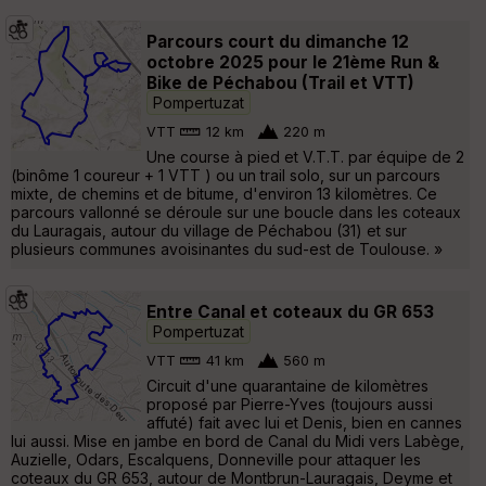
Parcours court du dimanche 12
octobre 2025 pour le 21ème Run &
Bike de Péchabou (Trail et VTT)
Pompertuzat
VTT
12 km
220 m
Une course à pied et V.T.T. par équipe de 2
(binôme 1 coureur + 1 VTT ) ou un trail solo, sur un parcours
mixte, de chemins et de bitume, d'environ 13 kilomètres. Ce
parcours vallonné se déroule sur une boucle dans les coteaux
du Lauragais, autour du village de Péchabou (31) et sur
plusieurs communes avoisinantes du sud-est de Toulouse. »
Entre Canal et coteaux du GR 653
Pompertuzat
VTT
41 km
560 m
Circuit d'une quarantaine de kilomètres
proposé par Pierre-Yves (toujours aussi
affuté) fait avec lui et Denis, bien en cannes
lui aussi. Mise en jambe en bord de Canal du Midi vers Labège,
Auzielle, Odars, Escalquens, Donneville pour attaquer les
coteaux du GR 653, autour de Montbrun-Lauragais, Deyme et