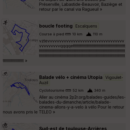
Préserville, Labastide-Beauvoir, Baziège et
retour par le canal via Ragueuil »
boucle footing
Escalquens
Course à pied
10 km
110 m
vztevvvvvvvvvvvvvvvvvvvvvvvvvvvvvvvvv
vvvvvvvvvqqqqettttttttttttttttttttttttttttttttttttttttttttt
tttttttttttttttttttttttttttttttttttttttttttttttttttttttttttttttttttttttttt
tttttttttttttttttttttttttttttttttttttttttttttttttttttttttttttttttttttttttt
tttttttttttttttttt »
Balade vélo + cinéma Utopia
Vigoulet-
Auzil
Cyclotourisme
52 km
340 m
Aller au cinéma 2p2r.org/balades-guides/les-
balades-du-dimanche/article/balade-
cinema-allons-y-a-velo à vélo Pour le retour
nous avons pris le TELEO »
Sud-est de toulouse-Arrières