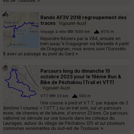
est de Toulouse. »
Rando AF3V 2018 regroupement des
traces
Vigoulet-Auzil
Voyage à vélo
1000 km
6170 m
Rejoindre Béziers par la V84, ensuite en
train jusqu'à Draguignan via Marseille A partir
de Draguignan, nous avons suivi l'Eurovélo
8 avec un passage au pont du Gard »
Parcours long du dimanche 15
octobre 2023 pour le 19ème Run &
Bike de Péchabou (Trail et VTT)
Vigoulet-Auzil
VTT
23 km
500 m
Une course à pied et V.T.T. par équipe de 2
(binôme 1 coureur + 1 VTT ) ou un trail solo, sur un parcours
mixte, de chemins et de bitume, d'environ 23 kms. Ce parcours
vallonné se déroule sur une boucle dans les coteaux du
Lauragais, autour du village de Péchabou (31) et sur plusieurs
communes avoisinantes du sud-est de Toulouse. »