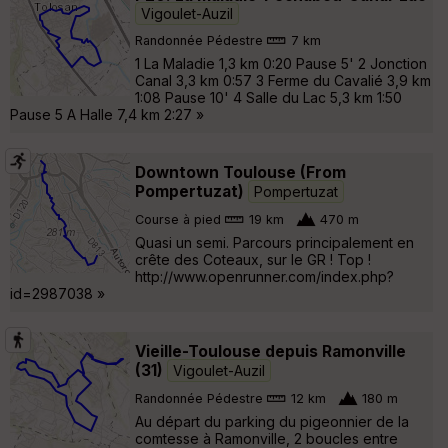
Vigoulet-Auzil
Randonnée Pédestre
7 km
1 La Maladie 1,3 km 0:20 Pause 5' 2 Jonction
Canal 3,3 km 0:57 3 Ferme du Cavalié 3,9 km
1:08 Pause 10' 4 Salle du Lac 5,3 km 1:50
Pause 5 A Halle 7,4 km 2:27 »
Downtown Toulouse (From
Pompertuzat)
Pompertuzat
Course à pied
19 km
470 m
Quasi un semi. Parcours principalement en
crête des Coteaux, sur le GR ! Top !
http://www.openrunner.com/index.php?
id=2987038 »
Vieille-Toulouse depuis Ramonville
(31)
Vigoulet-Auzil
Randonnée Pédestre
12 km
180 m
Au départ du parking du pigeonnier de la
comtesse à Ramonville, 2 boucles entre