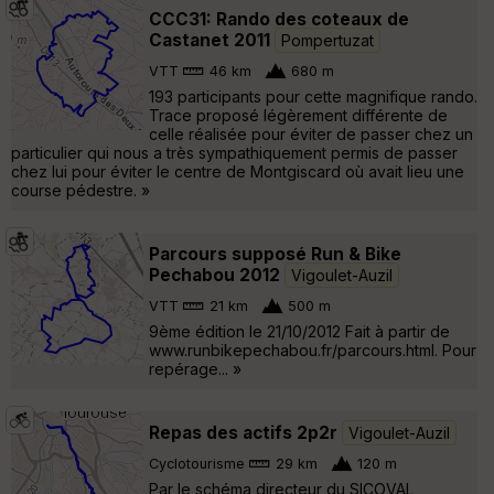
CCC31: Rando des coteaux de
Castanet 2011
Pompertuzat
VTT
46 km
680 m
193 participants pour cette magnifique rando.
Trace proposé légèrement différente de
celle réalisée pour éviter de passer chez un
particulier qui nous a très sympathiquement permis de passer
chez lui pour éviter le centre de Montgiscard où avait lieu une
course pédestre. »
Parcours supposé Run & Bike
Pechabou 2012
Vigoulet-Auzil
VTT
21 km
500 m
9ème édition le 21/10/2012 Fait à partir de
www.runbikepechabou.fr/parcours.html. Pour
repérage... »
Repas des actifs 2p2r
Vigoulet-Auzil
Cyclotourisme
29 km
120 m
Par le schéma directeur du SICOVAL,