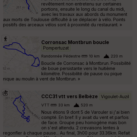
revêtement non entretenu sur certaines
portions, ensuite le long du canal du midi,
avec les travaux aux abords du monument
aux morts de Toulouse difficulté à se déplacer à vélo. Points
positifs des arceaux vélos sont à proximité du restaurant. »
Corronsac Montbrun boucle
Pompertuzat
Randonnée Pédestre
10 km
220 m
Boucle de Corronsac à Montbrun. Possibilité
de boue persistante vers le huitième
kilométre. Possibilité de pause ou pique
nique au moulin à vent de Montbrun. »
CCC31 vtt vers Belbèze
Vigoulet-Auzil
VTT
33 km
520 m
Nous étions 9 dont 5 de Varouler si j'ai bien
compté. En bref: Il y avait du vent et parfois
de face. Groupe peu homogène mais bon
on s'est attendu. 2 crevaisons lentes à
regonfler à chaque pause... Au final, 3h00 pour 33.36km. Refait