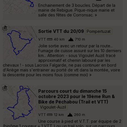
Enchainement de 3 boucles. Départ de la
mairie de Rebigue. Pique-nique mairie et
salle des fêtes de Corronsac. »
Sortie VTT du 20/09
Pompertuzat
VTT
40 km
710 m
Jolie sortie avec un retour par la route...
Fumage de cuisse assuré sur les 10 derniers
km... Attention: - sous Vigoulet Auzil: tracé
approximatif et chemin labouré par les
chevaux ! - sous Lacroix Falgarde, ne pas continuer en bord
d'Ariège mais s'entrainer au porté de vtt dans la montée, voire
la descente pour les moins fous (comme moi) »
Parcours court du dimanche 15
octobre 2023 pour le 19ème Run &
Bike de Péchabou (Trail et VTT)
Vigoulet-Auzil
VTT
12 km
260 m
Une course à pied et V.T.T. par équipe de 2
(binôme 1 coureur + 1 VTT ) ou un trail solo, sur un parcours