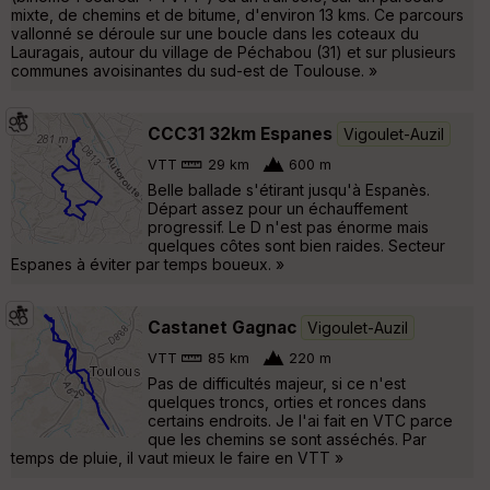
mixte, de chemins et de bitume, d'environ 13 kms. Ce parcours
vallonné se déroule sur une boucle dans les coteaux du
Lauragais, autour du village de Péchabou (31) et sur plusieurs
communes avoisinantes du sud-est de Toulouse. »
CCC31 32km Espanes
Vigoulet-Auzil
VTT
29 km
600 m
Belle ballade s'étirant jusqu'à Espanès.
Départ assez pour un échauffement
progressif. Le D n'est pas énorme mais
quelques côtes sont bien raides. Secteur
Espanes à éviter par temps boueux. »
Castanet Gagnac
Vigoulet-Auzil
VTT
85 km
220 m
Pas de difficultés majeur, si ce n'est
quelques troncs, orties et ronces dans
certains endroits. Je l'ai fait en VTC parce
que les chemins se sont asséchés. Par
temps de pluie, il vaut mieux le faire en VTT »