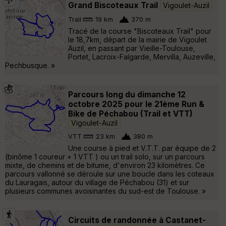
Grand Biscoteaux Trail
Vigoulet-Auzil
Trail
19 km
370 m
Tracé de la course "Biscoteaux Trail" pour
le 18,7km, départ de la mairie de Vigoulet
Auzil, en passant par Vieille-Toulouse,
Portet, Lacroix-Falgarde, Mervilla, Auzeville,
Pechbusque. »
Parcours long du dimanche 12
octobre 2025 pour le 21ème Run &
Bike de Péchabou (Trail et VTT)
Vigoulet-Auzil
VTT
23 km
380 m
Une course à pied et V.T.T. par équipe de 2
(binôme 1 coureur + 1 VTT ) ou un trail solo, sur un parcours
mixte, de chemins et de bitume, d'environ 23 kilomètres. Ce
parcours vallonné se déroule sur une boucle dans les coteaux
du Lauragais, autour du village de Péchabou (31) et sur
plusieurs communes avoisinantes du sud-est de Toulouse. »
Circuits de randonnée à Castanet-