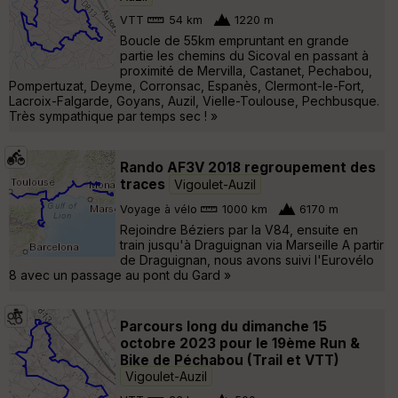
VTT
54 km
1220 m
Boucle de 55km empruntant en grande
partie les chemins du Sicoval en passant à
proximité de Mervilla, Castanet, Pechabou,
Pompertuzat, Deyme, Corronsac, Espanès, Clermont-le-Fort,
Lacroix-Falgarde, Goyans, Auzil, Vielle-Toulouse, Pechbusque.
Très sympathique par temps sec ! »
Rando AF3V 2018 regroupement des
traces
Vigoulet-Auzil
Voyage à vélo
1000 km
6170 m
Rejoindre Béziers par la V84, ensuite en
train jusqu'à Draguignan via Marseille A partir
de Draguignan, nous avons suivi l'Eurovélo
8 avec un passage au pont du Gard »
Parcours long du dimanche 15
octobre 2023 pour le 19ème Run &
Bike de Péchabou (Trail et VTT)
Vigoulet-Auzil