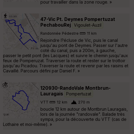
pour travailler dans la zone rouge. »
47-Vic Pt. Deymes Pompertuzat
PechabouRej
Vigoulet-Auzil
Randonnée Pédestre
11 km
Rejoindre l?écluse de Vic, puis le canal
jusqu'au pont de Deymes. Passer sur l'autre
coté du canal, puis a 200m, à gauche,
passer le petit pont (les Lacques) et suivre le chemin jusqu'aux
feux de Pomperuzat. Traverser la route et rester sur le trottoir
jusqu'au Picadou. Traverser la route et revenir par les raisins et
Cavaillé. Parcours défini par Daniel F. »
120930-RandoVale Montbrun-
Lauragais
Pompertuzat
VTT
12 km
270 m
boucle 12 km autour de Montbrun Lauragais,
lors de la journée "randovale". Balade très
sympa, pour la découverte du VTT (cas de
Lothaire et moi-même). »