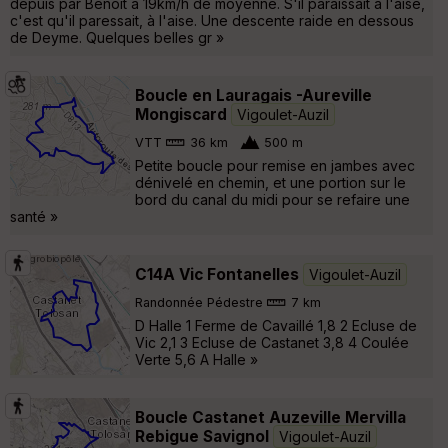
depuis par Benoit à 19km/h de moyenne. S'il paraissait à l'aise,
c'est qu'il paressait, à l'aise. Une descente raide en dessous
de Deyme. Quelques belles gr »
Boucle en Lauragais -Aureville
Mongiscard
Vigoulet-Auzil
VTT
36 km
500 m
Petite boucle pour remise en jambes avec
dénivelé en chemin, et une portion sur le
bord du canal du midi pour se refaire une
santé »
C14A Vic Fontanelles
Vigoulet-Auzil
Randonnée Pédestre
7 km
D Halle 1 Ferme de Cavaillé 1,8 2 Ecluse de
Vic 2,1 3 Ecluse de Castanet 3,8 4 Coulée
Verte 5,6 A Halle »
Boucle Castanet Auzeville Mervilla
Rebigue Savignol
Vigoulet-Auzil