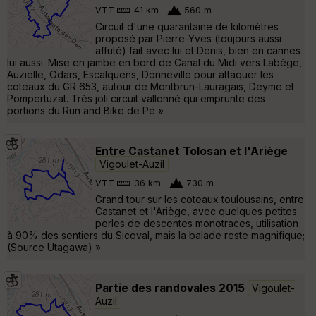
VTT
41 km
560 m
Circuit d'une quarantaine de kilomètres
proposé par Pierre-Yves (toujours aussi
affuté) fait avec lui et Denis, bien en cannes
lui aussi. Mise en jambe en bord de Canal du Midi vers Labège,
Auzielle, Odars, Escalquens, Donneville pour attaquer les
coteaux du GR 653, autour de Montbrun-Lauragais, Deyme et
Pompertuzat. Très joli circuit vallonné qui emprunte des
portions du Run and Bike de Pé »
Entre Castanet Tolosan et l'Ariège
Vigoulet-Auzil
VTT
36 km
730 m
Grand tour sur les coteaux toulousains, entre
Castanet et l'Ariège, avec quelques petites
perles de descentes monotraces, utilisation
à 90% des sentiers du Sicoval, mais la balade reste magnifique;
(Source Utagawa) »
Partie des randovales 2015
Vigoulet-
Auzil