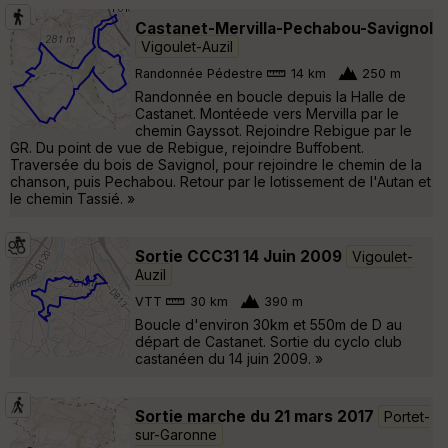
Castanet-Mervilla-Pechabou-Savignol
Vigoulet-Auzil
Randonnée Pédestre
14 km
250 m
Randonnée en boucle depuis la Halle de
Castanet. Montéede vers Mervilla par le
chemin Gayssot. Rejoindre Rebigue par le
GR. Du point de vue de Rebigue, rejoindre Buffobent.
Traversée du bois de Savignol, pour rejoindre le chemin de la
chanson, puis Pechabou. Retour par le lotissement de l'Autan et
le chemin Tassié. »
Sortie CCC31 14 Juin 2009
Vigoulet-
Auzil
VTT
30 km
390 m
Boucle d'environ 30km et 550m de D au
départ de Castanet. Sortie du cyclo club
castanéen du 14 juin 2009. »
Sortie marche du 21 mars 2017
Portet-
sur-Garonne