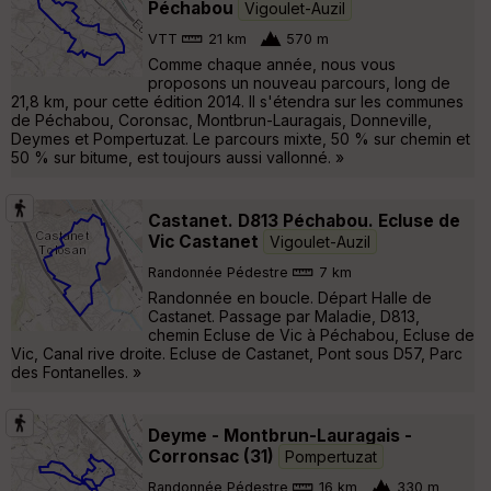
Péchabou
Vigoulet-Auzil
VTT
21 km
570 m
Comme chaque année, nous vous
proposons un nouveau parcours, long de
21,8 km, pour cette édition 2014. Il s'étendra sur les communes
de Péchabou, Coronsac, Montbrun-Lauragais, Donneville,
Deymes et Pompertuzat. Le parcours mixte, 50 % sur chemin et
50 % sur bitume, est toujours aussi vallonné. »
Castanet. D813 Péchabou. Ecluse de
Vic Castanet
Vigoulet-Auzil
Randonnée Pédestre
7 km
Randonnée en boucle. Départ Halle de
Castanet. Passage par Maladie, D813,
chemin Ecluse de Vic à Péchabou, Ecluse de
Vic, Canal rive droite. Ecluse de Castanet, Pont sous D57, Parc
des Fontanelles. »
Deyme - Montbrun-Lauragais -
Corronsac (31)
Pompertuzat
Randonnée Pédestre
16 km
330 m