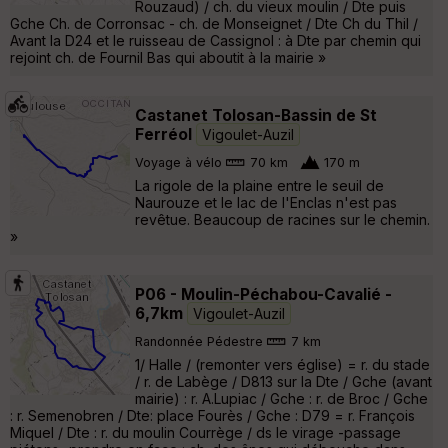
Rouzaud) / ch. du vieux moulin / Dte puis
Gche Ch. de Corronsac - ch. de Monseignet / Dte Ch du Thil /
Avant la D24 et le ruisseau de Cassignol : à Dte par chemin qui
rejoint ch. de Fournil Bas qui aboutit à la mairie »
Castanet Tolosan-Bassin de St
Ferréol
Vigoulet-Auzil
Voyage à vélo
70 km
170 m
La rigole de la plaine entre le seuil de
Naurouze et le lac de l'Enclas n'est pas
revêtue. Beaucoup de racines sur le chemin.
»
P06 - Moulin-Péchabou-Cavalié -
6,7km
Vigoulet-Auzil
Randonnée Pédestre
7 km
1/ Halle / (remonter vers église) = r. du stade
/ r. de Labège / D813 sur la Dte / Gche (avant
mairie) : r. A.Lupiac / Gche : r. de Broc / Gche
: r. Semenobren / Dte: place Fourès / Gche : D79 = r. François
Miquel / Dte : r. du moulin Courrège / ds le virage -passage