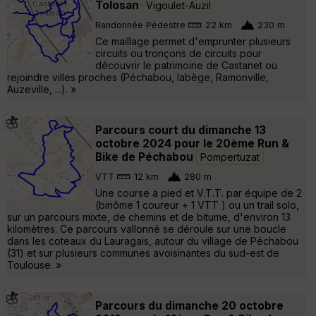
Tolosan
Vigoulet-Auzil
Randonnée Pédestre
22 km
230 m
Ce maillage permet d'emprunter plusieurs
circuits ou tronçons de circuits pour
découvrir le patrimoine de Castanet ou
rejoindre villes proches (Péchabou, labège, Ramonville,
Auzeville, ...). »
Parcours court du dimanche 13
octobre 2024 pour le 20ème Run &
Bike de Péchabou
Pompertuzat
VTT
12 km
280 m
Une course à pied et V.T.T. par équipe de 2
(binôme 1 coureur + 1 VTT ) ou un trail solo,
sur un parcours mixte, de chemins et de bitume, d'environ 13
kilomètres. Ce parcours vallonné se déroule sur une boucle
dans les coteaux du Lauragais, autour du village de Péchabou
(31) et sur plusieurs communes avoisinantes du sud-est de
Toulouse. »
Parcours du dimanche 20 octobre