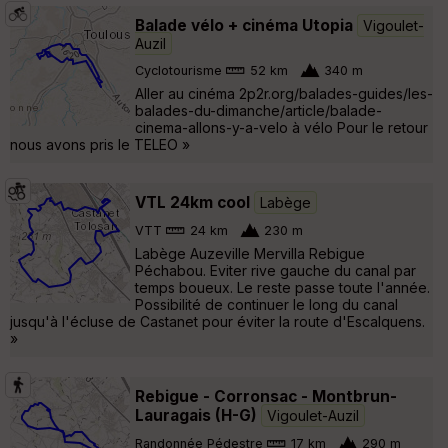
Balade vélo + cinéma Utopia
Vigoulet-
Auzil
Cyclotourisme
52 km
340 m
Aller au cinéma 2p2r.org/balades-guides/les-
balades-du-dimanche/article/balade-
cinema-allons-y-a-velo à vélo Pour le retour
nous avons pris le TELEO »
VTL 24km cool
Labège
VTT
24 km
230 m
Labège Auzeville Mervilla Rebigue
Péchabou. Eviter rive gauche du canal par
temps boueux. Le reste passe toute l'année.
Possibilité de continuer le long du canal
jusqu'à l'écluse de Castanet pour éviter la route d'Escalquens.
»
Rebigue - Corronsac - Montbrun-
Lauragais (H-G)
Vigoulet-Auzil
Randonnée Pédestre
17 km
290 m