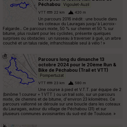
Péchabou
Vigoulet-Auzil
VTT
22 km
420 m
Un parcours 2016 inédit : une boucle dans
les coteaux du Lauragais jusqu'à Lacroix-
Falgarde... Ce parcours mixte, 50 % sur chemin et 50 % sur
bitume, plus roulant pour les cyclistes, présente quelques
surprises ou obstacles : un ruisseau à traverser à gué, un arbre
couché et un talus raide, infranchissable seul à vélo ! »
Parcours long du dimanche 13
octobre 2024 pour le 20ème Run &
Bike de Péchabou (Trail et VTT)
Pompertuzat
VTT
23 km
580 m
Une course à pied et V.T.T. par équipe de 2
(binôme 1 coureur + 1 VTT ) ou un trail solo, sur un parcours
mixte, de chemins et de bitume, d'environ 23 kilomètres. Ce
parcours vallonné se déroule sur une boucle dans les coteaux
du Lauragais, autour du village de Péchabou (31) et sur
plusieurs communes avoisinantes du sud-est de Toulouse. »