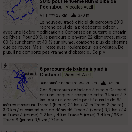
2019 pour le 16ème Run & Bike de
Péchabou
Vigoulet-Auzil
VTT
22 km
370 m
Le nouveau tracé officiel du parcours 2019
reprend celui de la précédente édition ;
avec une légère modification à Corronsac en quittant le chemin
de Rivals. Pour 2019, le parcours d'environ 22 kilomêtres, mixte
60 % sur chemin et 40 % sur bitume, comporte plus de chemins
que de routes. Mais il reste aussi roulant pour les cyclistes. De
plus, il ne comporte pas vraiment d'obstacle.. Ce p »
6 parcours de balade à pied à
Castanet
Vigoulet-Auzil
Randonnée Pédestre
20 km
320 m
Ces 6 parcours de balade à pied à Castanet
ont une longueur comprise entre 3 km et 3,7
km, pour un dénivelé positif cumulé de 83
mètres maximum. Trace 1 (bleue) 3,1 km / 83 m Trace 2 (noire)
3,0 km / quasiment pas de dénivelé Trace 3 (verte) 3,7 km / 34
m Trace 4 (rouge) 3,2 km / 49 m Trace 5 (rose) 3,4 km / 66 m
Trace 6 (jaune) 3,5 km / 71 m »