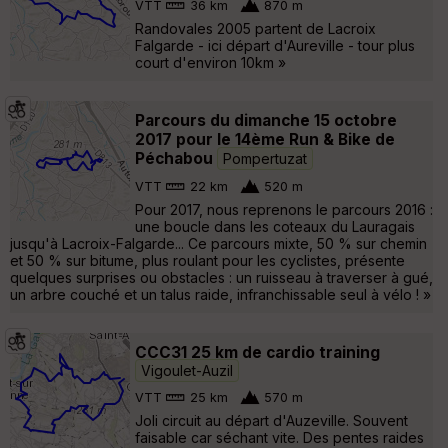
VTT
36 km
870 m
Randovales 2005 partent de Lacroix
Falgarde - ici départ d'Aureville - tour plus
court d'environ 10km »
Parcours du dimanche 15 octobre
2017 pour le 14ème Run & Bike de
Péchabou
Pompertuzat
VTT
22 km
520 m
Pour 2017, nous reprenons le parcours 2016 :
une boucle dans les coteaux du Lauragais
jusqu'à Lacroix-Falgarde... Ce parcours mixte, 50 % sur chemin
et 50 % sur bitume, plus roulant pour les cyclistes, présente
quelques surprises ou obstacles : un ruisseau à traverser à gué,
un arbre couché et un talus raide, infranchissable seul à vélo ! »
CCC31 25 km de cardio training
Vigoulet-Auzil
VTT
25 km
570 m
Joli circuit au départ d'Auzeville. Souvent
faisable car séchant vite. Des pentes raides