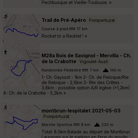
Pechbusque et Vieille-Toulouse. »
Trail de Pré-Apéro
Pompertuzat
Course à pied
17 km
Rocket to a Racklet ! »
M28a Bois de Savignol - Mervilla - Ch.
de la Crabotte
Vigoulet-Auzil
Randonnée Pédestre
7 km
140 m
1- Ch. Gayssot - 1km 2- Ch. de Peloque/Rte
de Rebique - 2,6km 3- Rte des Crêtes -
3,8km - possible option A/R église (+1,2km)
4- Ch. de la Crabotte - 5,2km »
montbrun-lespitalet 2021-05-03
Pompertuzat
Marche Sportive
8 km
220 m
Total: 8.0km Balade au départ de Montbrun
Lauragais sur le parking en face du moulin.