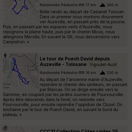
Randonnée Pédestre
17 km
340 m
Belle rando au départ de Castanet Tolosan.
Dans un premier nous montons doucement
ver Auzeville, en passant près de la piscine.
Puis, en passant par les espaces verts d'Auzeville, nous
rejoignons la plaine haute, puis par le chemin Micas, nous
atteignons Mervilla. En suivant le GR, nous descendons vers
Campistron. »
Le tour de Puech David depuis
Auzeville - Tolosane
Vigoulet-Auzil
Randonnée Pédestre
16 km
230 m
Au départ de l'ancienne mairie d'Auzeville,
rejoindre le chemin des senteurs, en passant
par Blancas. On se dirige ensuite vers la
Garonne, en coupant par les jardins ouvriers de Pourvourville.
Après être descendu dans la foret, on remonte vers
Pourvourville, pour ensuite rejoindre l'oppidum de Cluzel. On
enchaine par le tour de Puech David, en suivant le bord du
plateau. »
CCC31 Collection Côtes raides 25