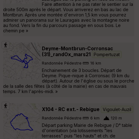
Faire attention à ne pas rater le sentier sur la
droite 500m après le départ. Vous arriverez en bas au lac de
Montbrun. Après une montée d'environ 1,5 km vous pourrez
admirer un panorama sur le Lauragais avec la montagne noire
au fond. Vers la fin du parcours passage en sous bois. Le
chemin pe »
Deyme-Montbrun-Corronsac
(31)_randOx_mars21
Pompertuzat
Randonnée Pédestre
16 km
Enchainement de 3 boucles. Départ de
Deyme. Pique-nique à Corronsac (9 km du
départ). Autour de l'église ou sous le porche
de la salle des fêtes (à côté de la mairie) en cas de mauvais
temps. 7 km l'après-midi. »
X104 - RC ext.- Rebigue
Vigoulet-Auzil
Randonnée Pédestre
6 km
120 m
Départ parking Mairie de Rebigue / D° table
d'orientation (via lotissements "les
terrasses" puis "les hauts" et ch. de