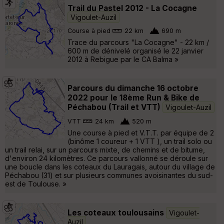
Trail du Pastel 2012 - La Cocagne
Vigoulet-Auzil
Course à pied
22 km
690 m
Trace du parcours "La Cocagne" - 22 km /
600 m de dénivelé organisé le 22 janvier
2012 à Rebigue par le CA Balma »
Parcours du dimanche 16 octobre
2022 pour le 18ème Run & Bike de
Péchabou (Trail et VTT)
Vigoulet-Auzil
VTT
24 km
520 m
Une course à pied et V.T.T. par équipe de 2
(binôme 1 coureur + 1 VTT ), un trail solo ou
un trail relai, sur un parcours mixte, de chemins et de bitume,
d'environ 24 kilomètres. Ce parcours vallonné se déroule sur
une boucle dans les coteaux du Lauragais, autour du village de
Péchabou (31) et sur plusieurs communes avoisinantes du sud-
est de Toulouse. »
Les coteaux toulousains
Vigoulet-
Auzil