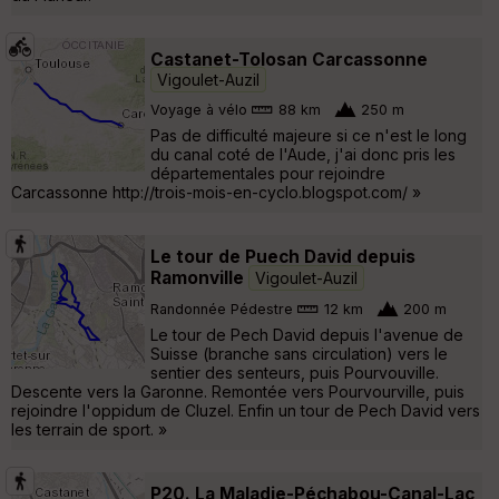
Castanet-Tolosan Carcassonne
Vigoulet-Auzil
Voyage à vélo
88 km
250 m
Pas de difficulté majeure si ce n'est le long
du canal coté de l'Aude, j'ai donc pris les
départementales pour rejoindre
Carcassonne http://trois-mois-en-cyclo.blogspot.com/ »
Le tour de Puech David depuis
Ramonville
Vigoulet-Auzil
Randonnée Pédestre
12 km
200 m
Le tour de Pech David depuis l'avenue de
Suisse (branche sans circulation) vers le
sentier des senteurs, puis Pourvouville.
Descente vers la Garonne. Remontée vers Pourvourville, puis
rejoindre l'oppidum de Cluzel. Enfin un tour de Pech David vers
les terrain de sport. »
P20. La Maladie-Péchabou-Canal-Lac