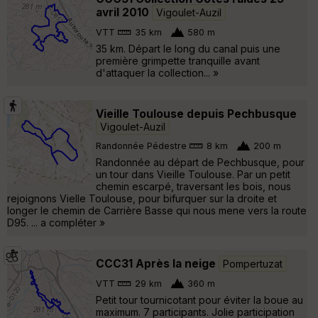
avril 2010
Vigoulet-Auzil
VTT
35 km
580 m
35 km. Départ le long du canal puis une
première grimpette tranquille avant
d'attaquer la collection... »
Vieille Toulouse depuis Pechbusque
Vigoulet-Auzil
Randonnée Pédestre
8 km
200 m
Randonnée au départ de Pechbusque, pour
un tour dans Vieille Toulouse. Par un petit
chemin escarpé, traversant les bois, nous
rejoignons Vielle Toulouse, pour bifurquer sur la droite et
longer le chemin de Carrière Basse qui nous mene vers la route
D95. ... a compléter »
CCC31 Après la neige
Pompertuzat
VTT
29 km
360 m
Petit tour tournicotant pour éviter la boue au
maximum. 7 participants. Jolie participation