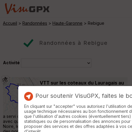
Accueil
>
Randonnées
>
Haute-Garonne
> Rebigue
Randonnées à Rebigue
Activité
VTT sur les coteaux du Lauragais au
départ de Péchabou
Pompertuzat
Pour soutenir VisuGPX, faites le b
VTT
46 km
950 m
Superbe boucle faite avec Pascale et
En cliquant sur "accepter" vous autorisez l'utilisation 
Pierre-Yves qui connaît plutôt bien le coin et
usage technique nécessaires au bon fonctionnement du 
a servi de guide. Un beau florigèle de sentiers en sous-bois
que l'utilisation d'autres cookies (éventuellement tiers)
avec quelques portions en crètes avec vue sur la Montagne
statistiques ou de personnalisation des annonces pour
Noire, les Pyrénées, les vallées de l'Ariège et de la Garonne,
proposer des services et des offres adaptées à vos c
des portions du GR653, de sentiers balisés ou de traces plus
d'interêt.