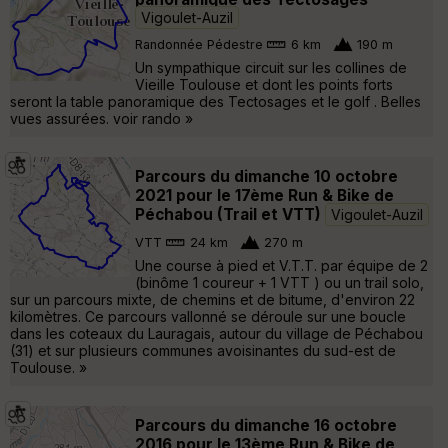
Vigoulet-Auzil
Randonnée Pédestre
6 km
190 m
Un sympathique circuit sur les collines de
Vieille Toulouse et dont les points forts
seront la table panoramique des Tectosages et le golf . Belles
vues assurées. voir rando »
Parcours du dimanche 10 octobre
2021 pour le 17ème Run & Bike de
Péchabou (Trail et VTT)
Vigoulet-Auzil
VTT
24 km
270 m
Une course à pied et V.T.T. par équipe de 2
(binôme 1 coureur + 1 VTT ) ou un trail solo,
sur un parcours mixte, de chemins et de bitume, d'environ 22
kilomètres. Ce parcours vallonné se déroule sur une boucle
dans les coteaux du Lauragais, autour du village de Péchabou
(31) et sur plusieurs communes avoisinantes du sud-est de
Toulouse. »
Parcours du dimanche 16 octobre
2016 pour le 13ème Run & Bike de