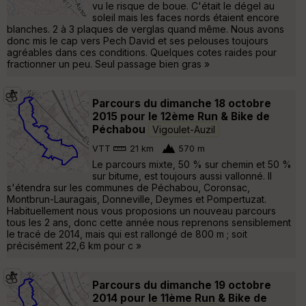
vu le risque de boue. C'était le dégel au
soleil mais les faces nords étaient encore
blanches. 2 à 3 plaques de verglas quand même. Nous avons
donc mis le cap vers Pech David et ses pelouses toujours
agréables dans ces conditions. Quelques cotes raides pour
fractionner un peu. Seul passage bien gras »
Parcours du dimanche 18 octobre
2015 pour le 12ème Run & Bike de
Péchabou
Vigoulet-Auzil
VTT
21 km
570 m
Le parcours mixte, 50 % sur chemin et 50 %
sur bitume, est toujours aussi vallonné. Il
s'étendra sur les communes de Péchabou, Coronsac,
Montbrun-Lauragais, Donneville, Deymes et Pompertuzat.
Habituellement nous vous proposions un nouveau parcours
tous les 2 ans, donc cette année nous reprenons sensiblement
le tracé de 2014, mais qui est rallongé de 800 m ; soit
précisément 22,6 km pour c »
Parcours du dimanche 19 octobre
2014 pour le 11ème Run & Bike de