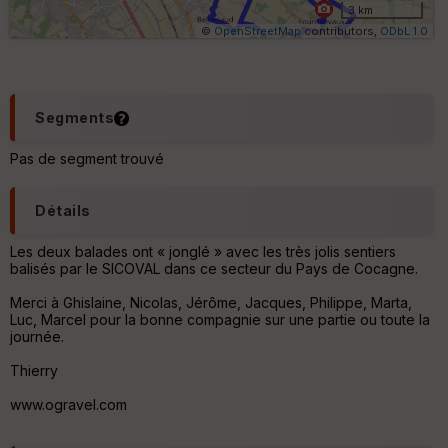
ri
3 km
q
©
OpenStreetMap
contributors,
ODbL 1.0
u
e
s
C
Segments
o
u
Pas de segment trouvé
v
er
tu
Détails
re
IG
N
Les deux balades ont « jonglé » avec les très jolis sentiers
balisés par le SICOVAL dans ce secteur du Pays de Cocagne.
Aff
Merci à Ghislaine, Nicolas, Jérôme, Jacques, Philippe, Marta,
ic
Luc, Marcel pour la bonne compagnie sur une partie ou toute la
he
journée.
r
d
Thierry
é
p
www.ogravel.com
ar
t