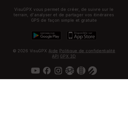
VisuGPX vous permet de créer, de suivre sur le
terrain, d'analyser et de partager vos itinéraires
GPS de façon simple et gratuite
© 2026 VisuGPX
Aide
Politique de confidentialité
API
GPX 3D