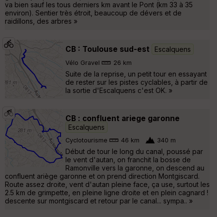
va bien sauf les tous derniers km avant le Pont (km 33 à 35
environ). Sentier très étroit, beaucoup de dévers et de
raidillons, des arbres »
CB : Toulouse sud-est
Escalquens
Vélo Gravel
26 km
Suite de la reprise, un petit tour en essayant
de rester sur les pistes cyclables, à partir de
la sortie d'Escalquens c'est OK. »
CB : confluent ariege garonne
Escalquens
Cyclotourisme
46 km
340 m
Début de tour le long du canal, poussé par
le vent d'autan, on franchit la bosse de
Ramonville vers la garonne, on descend au
confluent ariège garonne et on prend direction Montgiscard.
Route assez droite, vent d'autan pleine face, ça use, surtout les
2.5 km de grimpette, en pleine ligne droite et en plein cagnard !
descente sur montgiscard et retour par le canal... sympa.. »