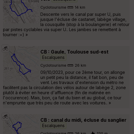
Cyclotourisme
14 km
Descente vers le canal par super U, puis
jusque l'écluse de castanet, labège village,
la cousquille (stop à la boulangerie) et retour
par pistes cyclables via super U.. Les jambes se remettent à
tourner :=) »
CB : Gaule, Toulouse sud-est
Escalquens
Cyclotourisme
26 km
09/10/2023, pour ce 2ème tour, on allonge
un petit peu la distance, il fait bon, peu de
vent. Les travaux d'extension du métro ne
facilitent pas la circulation des vélos autour de labège 2, zone
plutôt à éviter en heure d'affluence (fin de matinée en
l'occurence). Mais, bon, ça fait du bien et au global, ce tour
n'emprunte que très peu de route avec les voitures.. »
CB : canal du midi, écluse du sanglier
Escalquens
Cyclotourisme
26 km
120 m