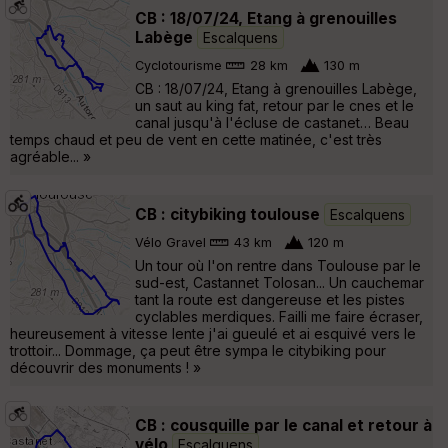
CB : 18/07/24, Etang à grenouilles
Labège
Escalquens
Cyclotourisme
28 km
130 m
CB : 18/07/24, Etang à grenouilles Labège,
un saut au king fat, retour par le cnes et le
canal jusqu'à l'écluse de castanet… Beau
temps chaud et peu de vent en cette matinée, c'est très
agréable... »
CB : citybiking toulouse
Escalquens
Vélo Gravel
43 km
120 m
Un tour où l'on rentre dans Toulouse par le
sud-est, Castannet Tolosan... Un cauchemar
tant la route est dangereuse et les pistes
cyclables merdiques. Failli me faire écraser,
heureusement à vitesse lente j'ai gueulé et ai esquivé vers le
trottoir... Dommage, ça peut être sympa le citybiking pour
découvrir des monuments ! »
CB : cousquille par le canal et retour à
vélo
Escalquens