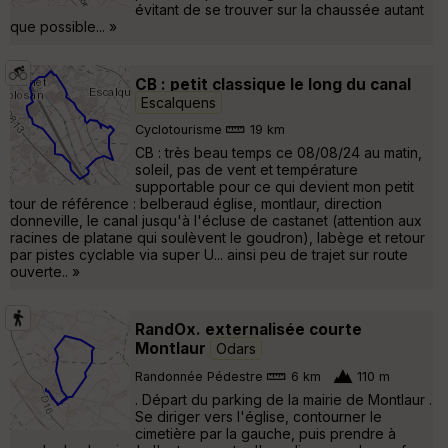
évitant de se trouver sur la chaussée autant
que possible... »
CB : petit classique le long du canal
Escalquens
Cyclotourisme
19 km
CB : très beau temps ce 08/08/24 au matin,
soleil, pas de vent et température
supportable pour ce qui devient mon petit
tour de référence : belberaud église, montlaur, direction
donneville, le canal jusqu'à l'écluse de castanet (attention aux
racines de platane qui soulèvent le goudron), labège et retour
par pistes cyclable via super U... ainsi peu de trajet sur route
ouverte.. »
RandOx. externalisée courte
Montlaur
Odars
Randonnée Pédestre
6 km
110 m
. Départ du parking de la mairie de Montlaur .
Se diriger vers l'église, contourner le
cimetière par la gauche, puis prendre à