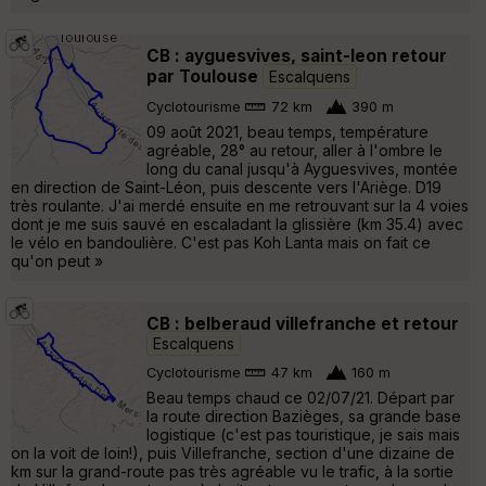
CB : ayguesvives, saint-leon retour
par Toulouse
Escalquens
Cyclotourisme
72 km
390 m
09 août 2021, beau temps, température
agréable, 28° au retour, aller à l'ombre le
long du canal jusqu'à Ayguesvives, montée
en direction de Saint-Léon, puis descente vers l'Ariège. D19
très roulante. J'ai merdé ensuite en me retrouvant sur la 4 voies
dont je me suis sauvé en escaladant la glissière (km 35.4) avec
le vélo en bandoulière. C'est pas Koh Lanta mais on fait ce
qu'on peut »
CB : belberaud villefranche et retour
Escalquens
Cyclotourisme
47 km
160 m
Beau temps chaud ce 02/07/21. Départ par
la route direction Bazièges, sa grande base
logistique (c'est pas touristique, je sais mais
on la voit de loin!), puis Villefranche, section d'une dizaine de
km sur la grand-route pas très agréable vu le trafic, à la sortie