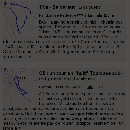
119a - Belberaud
Escalquens
Randonnée Pédestre
9 km
120 m
D/A = parking (terrains tennis) - chemin des
sports - Belberaud 1 - Ch. des treize vents -
2,1km - 0:32 - pause au "réservoir" (murets
sans ombre) Difficulté : ch de la Bécasse
(descente glissante si pluie récente) 2 - Ch. de Faouria - 5,7 km
- 1:40 - pause 10' - château de Batz A/R jusqu'à son moulin 3 -
Ch. du Roudou - 7,8 km- 2:00 - légère montée A - Parking
terrain tennis »
CB : un tour en "huit" Toulouse sud-
est / nord-est
Escalquens
Cyclotourisme
45 km
190 m
AR Belberaud / Périole par le canal et le plus
de pistes cyclables possible. A part entre
Périole et Matabiaud où l'on retrouve le
canal, pas de route à voiture. Attention aux traversées de
carrefours. Quant au naze vu sans casque, téléphone mobile à
la main, en slalomant en plein milieu des piétons, il a le vélo
mesquin et il ne mérite pas de rouler.. (adapté librement de "un
singe e »