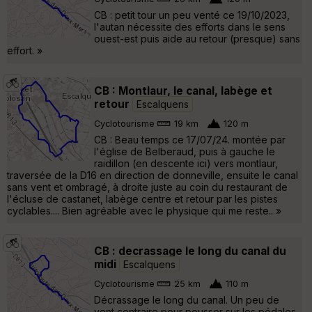
CB : petit tour un peu venté ce 19/10/2023,
l'autan nécessite des efforts dans le sens
ouest-est puis aide au retour (presque) sans
effort. »
CB : Montlaur, le canal, labège et
retour
Escalquens
Cyclotourisme
19 km
120 m
CB : Beau temps ce 17/07/24. montée par
l'église de Belberaud, puis à gauche le
raidillon (en descente ici) vers montlaur,
traversée de la D16 en direction de donneville, ensuite le canal
sans vent et ombragé, à droite juste au coin du restaurant de
l'écluse de castanet, labège centre et retour par les pistes
cyclables.... Bien agréable avec le physique qui me reste.. »
CB : decrassage le long du canal du
midi
Escalquens
Cyclotourisme
25 km
110 m
Décrassage le long du canal. Un peu de
vent contraire pour pousser sur les pédales,