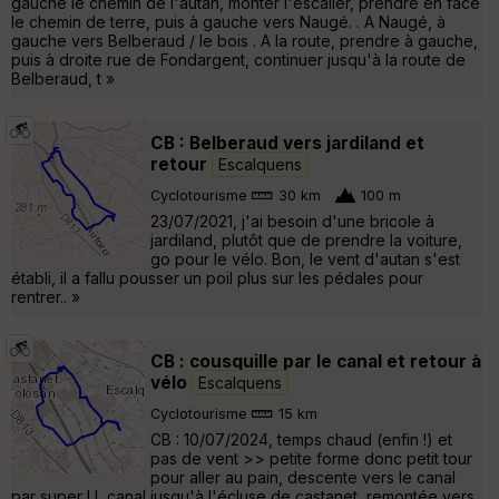
gauche le chemin de l'autan, monter l'escalier, prendre en face
le chemin de terre, puis à gauche vers Naugé. . A Naugé, à
gauche vers Belberaud / le bois . A la route, prendre à gauche,
puis à droite rue de Fondargent, continuer jusqu'à la route de
Belberaud, t »
CB : Belberaud vers jardiland et
retour
Escalquens
Cyclotourisme
30 km
100 m
23/07/2021, j'ai besoin d'une bricole à
jardiland, plutôt que de prendre la voiture,
go pour le vélo. Bon, le vent d'autan s'est
établi, il a fallu pousser un poil plus sur les pédales pour
rentrer.. »
CB : cousquille par le canal et retour à
vélo
Escalquens
Cyclotourisme
15 km
CB : 10/07/2024, temps chaud (enfin !) et
pas de vent >> petite forme donc petit tour
pour aller au pain, descente vers le canal
par super U, canal jusqu'à l'écluse de castanet, remontée vers