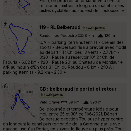
Enfin, on peut remonter sur le vélo ! Petite
remise en jambes le long du canal et sur les
pistes cyclables au sud-est de Toulouse... »
119 - RL Belberaud
Escalquens
Randonnée Pédestre
9 km
120 m
D/A = parking (terrains tennis) - chemin des
sports - Belberaud 119a à prévoir avec modif
au départ ? 1 : Ch. des 13 vents - 2.77km -
0:30 - Pause au réservoir 10' 2 : Ch. de
Faouria - 6.62 km - 1:20 - Pause 20' au Château de Montlaur +
A/R au moulin d'En Cos 3 : Ch. du Roudou - 8 km - 2:10 A :
parking (tennis) - 9.2 km - 2:30 »
CB : belberaud le portet et retour
Escalquens
Vélo Gravel
69 km
390 m
Belle journée et température idéale pour
moi, entre 25 et 30° ce 11/6/2021. Départ
Belberaud direction Toulouse hyper centre
en longeant le canal puis remontée de la Garonne par la rive
gauche jusqu'au Portet, en suivant le fleuve au plus près. Tout