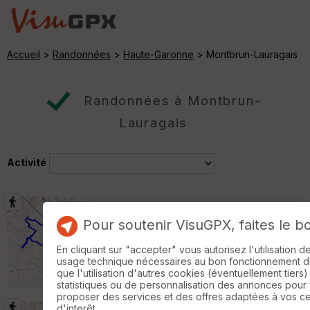
Accueil
>
Randonnées
>
Haute-Garonne
> Montbrun-Lauragais
Randonnées à Montbrun-
Lauragais
Activité
Montgiscard (31)
Pompertuzat
Pour soutenir VisuGPX, faites le b
Randonnée Pédestre
17 km
590 m
En cliquant sur "accepter" vous autorisez l'utilisation 
Boucle très sympathique au départ de
usage technique nécessaires au bon fonctionnement du 
Montgiscard. Chemin très boueux en hiver
que l'utilisation d'autres cookies (éventuellement tiers)
ou par temps de pluie. »
statistiques ou de personnalisation des annonces pour
proposer des services et des offres adaptées à vos c
d'interêt.