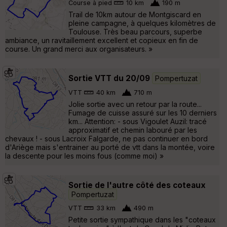
Course à pied
10 km
190 m
Trail de 10km autour de Montgiscard en
pleine campagne, à quelques kilomètres de
Toulouse. Très beau parcours, superbe
ambiance, un ravitaillement excellent et copieux en fin de
course. Un grand merci aux organisateurs. »
Sortie VTT du 20/09
Pompertuzat
VTT
40 km
710 m
Jolie sortie avec un retour par la route...
Fumage de cuisse assuré sur les 10 derniers
km... Attention: - sous Vigoulet Auzil: tracé
approximatif et chemin labouré par les
chevaux ! - sous Lacroix Falgarde, ne pas continuer en bord
d'Ariège mais s'entrainer au porté de vtt dans la montée, voire
la descente pour les moins fous (comme moi) »
Sortie de l'autre côté des coteaux
Pompertuzat
VTT
33 km
490 m
Petite sortie sympathique dans les "coteaux