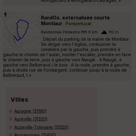
Montgiscard à Montgaillard-Lauragais. »
RandOx. externalisée courte
Montlaur
Pompertuzat
Randonnée Pédestre
6 km
110 m
. Départ du parking de la mairie de Montlaur .
Se diriger vers l'église, contourner le
cimetière par la gauche, puis prendre à
gauche le chemin de l'autan, monter l'escalier, prendre en face
le chemin de terre, puis à gauche vers Naugé. . A Naugé, à
gauche vers Belberaud / le bois . A la route, prendre à gauche,
puis à droite rue de Fondargent, continuer jusqu'à la route de
Belberaud, t »
Villes
Auragne (31190)
Aureville (31320)
Auzeville-Tolosane (31320)
Ayguesvives (31450)