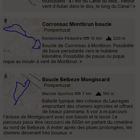
toulousains" à l'est du Canal du Midi... Retour
vent d'Autan dans le dos, le long du Canal ! »
Corronsac Montbrun boucle
Pompertuzat
Randonnée Pédestre
10 km
220 m
Boucle de Corronsac à Montbrun. Possibilité
de boue persistante vers le huitième
kilométre. Possibilité de pause ou pique
nique au moulin à vent de Montbrun. »
Boucle Belbeze Mongiscard
Pompertuzat
Marche Sportive
7 km
160 m
Ballade typique des coteaux du Lauragais
empruntant des chemins agricoles et offrant
de beaux panorama. A voir à mi parcours
l'écluse de Montgiscard avec son bassin et le lavoir. Le
parcours peux être raccourci de 600m en partant du cimetière
au nord de Belbeze. A éviter après des pluies prolongées, les
chemins devenant très boueux. »