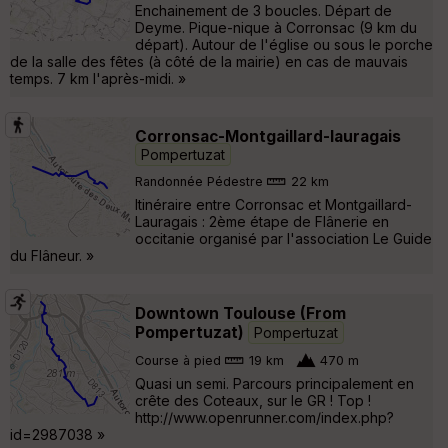
Enchainement de 3 boucles. Départ de
Deyme. Pique-nique à Corronsac (9 km du
départ). Autour de l'église ou sous le porche
de la salle des fêtes (à côté de la mairie) en cas de mauvais
temps. 7 km l'après-midi. »
Corronsac-Montgaillard-lauragais
Pompertuzat
Randonnée Pédestre
22 km
Itinéraire entre Corronsac et Montgaillard-
Lauragais : 2ème étape de Flânerie en
occitanie organisé par l'association Le Guide
du Flâneur. »
Downtown Toulouse (From
Pompertuzat)
Pompertuzat
Course à pied
19 km
470 m
Quasi un semi. Parcours principalement en
crête des Coteaux, sur le GR ! Top !
http://www.openrunner.com/index.php?
id=2987038 »