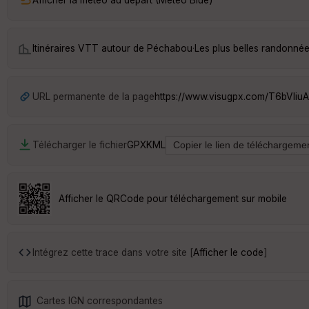
Itinéraires VTT autour de
Péchabou
·
Les plus belles randonné
URL permanente de la page
https://www.visugpx.com/T6bVliu
Télécharger le fichier
GPX
KML
Afficher le QRCode pour téléchargement sur mobile
Intégrez cette trace dans votre site [
Afficher le code
]
Cartes IGN correspondantes