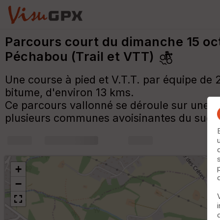
Parcours court du dimanche 15 oc
Péchabou (Trail et VTT)
Une course à pied et V.T.T. par équipe de 
bitume, d'environ 13 kms.
Ce parcours vallonné se déroule sur une b
plusieurs communes avoisinantes du sud-e
+
m
+
−