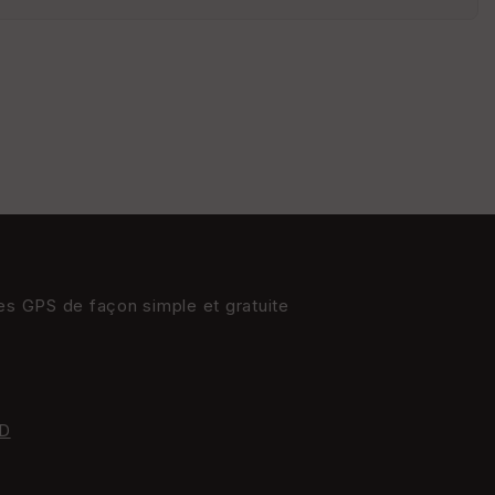
S
e
n
s
St
re
et
Vi
e
w
res GPS de façon simple et gratuite
D