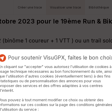
Créer une trace
Visualiser une trace
Bibliothèque
tobre 2023 pour le 19ème Run & Bi
2 (binôme 1 coureur + 1 VTT ) ou un trail so
oucle dans les coteaux du Lauragais, autour
Pour soutenir VisuGPX, faites le bon choi
st de Toulouse.
En cliquant sur "accepter" vous autorisez l'utilisation de cookies à
usage technique nécessaires au bon fonctionnement du site, ainsi
que l'utilisation d'autres cookies (éventuellement tiers) à des fins
statistiques ou de personnalisation des annonces pour vous
proposer des services et des offres adaptées à vos centres
d'interêt.
Vous pouvez à tout moment modifier ce choix ou obtenir des
informations sur ces cookies sur la page des conditions générale
d'utilisation du service :