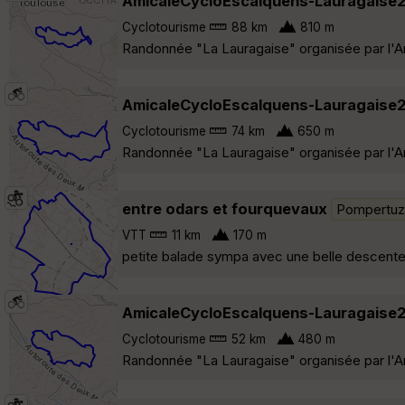
AmicaleCycloEscalquens-Lauragaise
Cyclotourisme
88 km
810 m
Randonnée "La Lauragaise" organisée par l'A
AmicaleCycloEscalquens-Lauragaise
Cyclotourisme
74 km
650 m
Randonnée "La Lauragaise" organisée par l'A
entre odars et fourquevaux
Pompertuz
VTT
11 km
170 m
petite balade sympa avec une belle descente 
AmicaleCycloEscalquens-Lauragaise2
Cyclotourisme
52 km
480 m
Randonnée "La Lauragaise" organisée par l'A