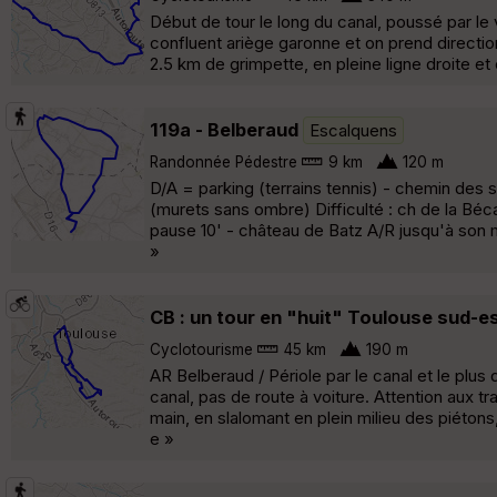
Début de tour le long du canal, poussé par le
confluent ariège garonne et on prend directio
2.5 km de grimpette, en pleine ligne droite et
119a - Belberaud
Escalquens
Randonnée Pédestre
9 km
120 m
D/A = parking (terrains tennis) - chemin des s
(murets sans ombre) Difficulté : ch de la Béca
pause 10' - château de Batz A/R jusqu'à son m
»
CB : un tour en "huit" Toulouse sud-es
Cyclotourisme
45 km
190 m
AR Belberaud / Périole par le canal et le plus
canal, pas de route à voiture. Attention aux 
main, en slalomant en plein milieu des piétons,
e »