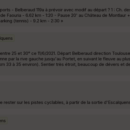
ports - Belberaud 119a à prévoir avec modif au départ ? 1 : Ch. de
. de Faouria - 6.62 km - 1:20 - Pause 20' au Château de Montlaur 
arking (tennis) - 9.2 km - 2:30 »
lquens
 entre 25 et 30° ce 11/6/2021. Départ Belberaud direction Toulous
ne par la rive gauche jusqu'au Portet, en suivant le fleuve au plu
km 33 à 35 environ). Sentier très étroit, beaucoup de dévers et de 
de rester sur les pistes cyclables, à partir de la sortie d'Escalquen
ens