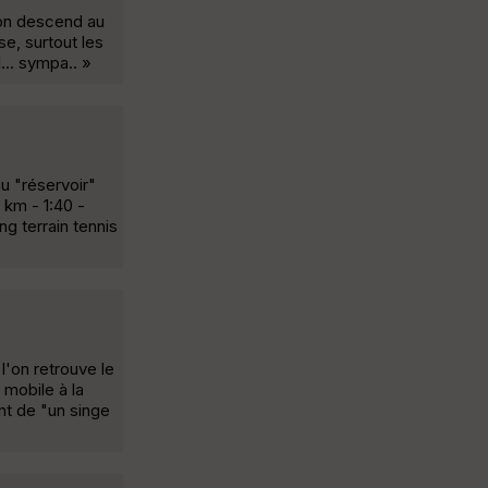
, on descend au
e, surtout les
... sympa.. »
au "réservoir"
 km - 1:40 -
g terrain tennis
l'on retrouve le
 mobile à la
ent de "un singe