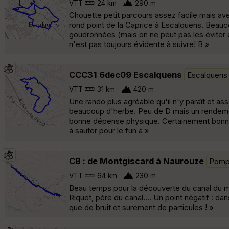
VTT
24 km
290 m
Chouette petit parcours assez facile mais a
rond point de la Caprice à Escalquens. Beauc
goudronnées (mais on ne peut pas les éviter 
n'est pas toujours évidente à suivre! B »
CCC31 6dec09 Escalquens
Escalquens
VTT
31 km
420 m
Une rando plus agréable qu'il n'y paraît et a
beaucoup d'herbe. Peu de D mais un rendemen
bonne dépense physique. Certainement bonne 
à sauter pour le fun a »
CB : de Montgiscard à Naurouze
Pomp
VTT
64 km
230 m
Beau temps pour la découverte du canal du mi
Riquet, père du canal.... Un point négatif : dan
que de bruit et surement de particules ! »