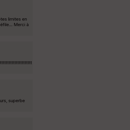
tes limites en
file... Merci à
ttttttttttttttttttt
urs, superbe