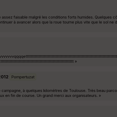
 assez faisable malgré les conditions forts humides. Quelques cô
inuer à avancer alors que la roue tourne plus vite que le sol ne dé
ttttttttttttttttttttttttttttttttttttttttttttttttttttttttttttttttttttttttt
ttttttttttttttttttttttttttttttttttttttttttttttttttttttttt »
 2012
Pompertuzat
ne campagne, à quelques kilomètres de Toulouse. Très beau parco
eux en fin de course. Un grand merci aux organisateurs. »