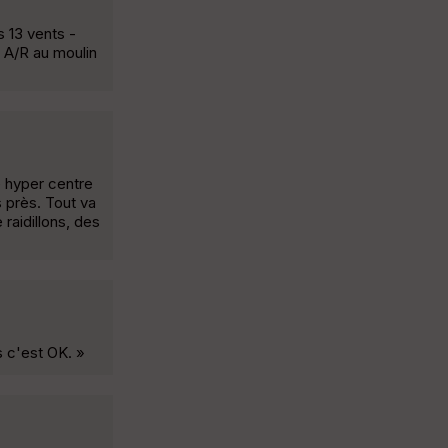
s 13 vents -
+ A/R au moulin
e hyper centre
s près. Tout va
raidillons, des
s c'est OK. »