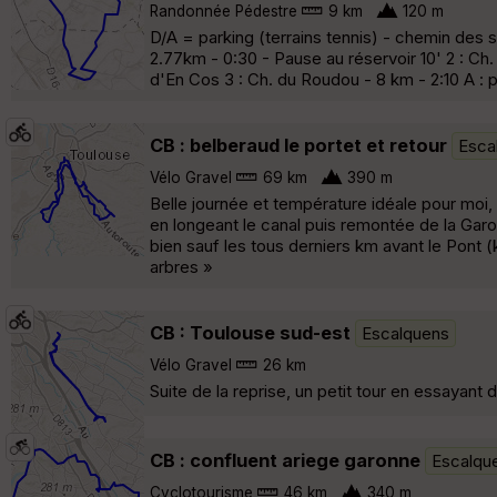
Randonnée Pédestre
9 km
120 m
D/A = parking (terrains tennis) - chemin des s
2.77km - 0:30 - Pause au réservoir 10' 2 : Ch
d'En Cos 3 : Ch. du Roudou - 8 km - 2:10 A : p
CB : belberaud le portet et retour
Esca
Vélo Gravel
69 km
390 m
Belle journée et température idéale pour moi,
en longeant le canal puis remontée de la Garon
bien sauf les tous derniers km avant le Pont (
arbres »
CB : Toulouse sud-est
Escalquens
Vélo Gravel
26 km
Suite de la reprise, un petit tour en essayant 
CB : confluent ariege garonne
Escalqu
Cyclotourisme
46 km
340 m