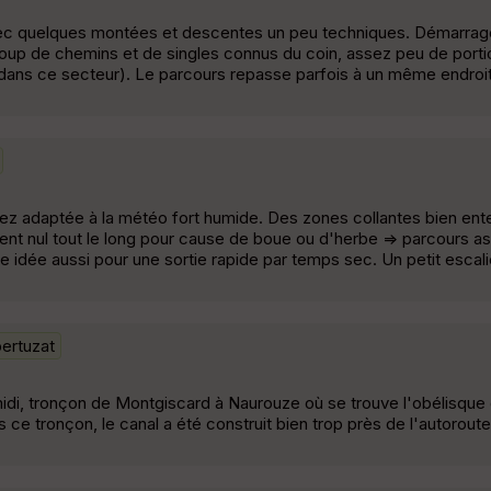
vec quelques montées et descentes un peu techniques. Démarrage
oup de chemins et de singles connus du coin, assez peu de porti
dans ce secteur). Le parcours repasse parfois à un même endroit
ssez adaptée à la météo fort humide. Des zones collantes bien en
t nul tout le long pour cause de boue ou d'herbe => parcours as
idée aussi pour une sortie rapide par temps sec. Un petit escal
ertuzat
di, tronçon de Montgiscard à Naurouze où se trouve l'obélisque 
s ce tronçon, le canal a été construit bien trop près de l'autoroute 