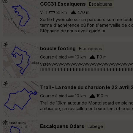
CCC31 Escalquens
Escalquens
VTT
31 km
470 m
Sortie hyvernale sur un parcours somme toute
terme d'adhérence où l'on s'emerveille de cont
Stéphane de nous avoir guidé. »
boucle footing
Escalquens
Course à pied
10 km
110 m
vztevvvvvvvvvvvvvvvvvvvvvvvvvvvvvvvvvvvvvvvvvvqqqqe
tttttttttttttttttttttttttttttttttttttttttttttttttttttttttttttt
Trail - La ronde du chardon le 22 avril
Course à pied
10 km
190 m
Trail de 10km autour de Montgiscard en plei
ambiance, un ravitaillement excellent et copi
Escalquens Odars
Labège