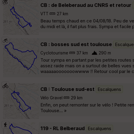
CB : de Beleberaud au CNRS et retour
VTT
27 km
Beau temps chaud en ce 04/08/18. Peu de vent
du midi et là, il fait plus frais. Sympa et facil
CB : bosses sud est toulouse
Escalque
Cyclotourisme
37 km
290 m
Tour sympa en partant par les petites routes s
assez raide mais on a surtout de belles vues 
waaaaaooooooowwww !! Retour cool par le cana
CB : Toulouse sud-est
Escalquens
Vélo Gravel
29 km
Enfin, on peut remonter sur le vélo ! Petite r
Toulouse... »
119 - RL Belberaud
Escalquens