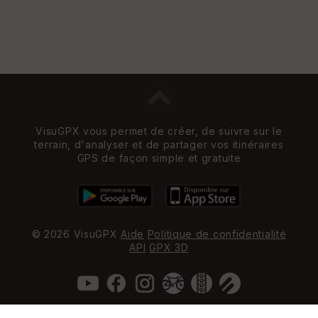
VisuGPX vous permet de créer, de suivre sur le
terrain, d'analyser et de partager vos itinéraires
GPS de façon simple et gratuite
© 2026 VisuGPX
Aide
Politique de confidentialité
API
GPX 3D