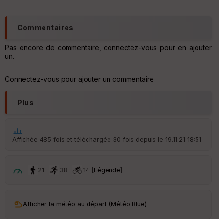
s
C
Commentaires
o
u
Pas encore de commentaire, connectez-vous pour en ajouter
v
un.
er
tu
re
Connectez-vous pour ajouter un commentaire
IG
N
Plus
Aff
ic
he
r
Affichée 485 fois et téléchargée 30 fois depuis le 19.11.21 18:51
d
é
p
ar
21
38
14 [
Légende
]
t
ar
Afficher la météo au départ (Météo Blue)
ri
v