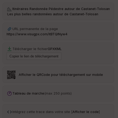
é
e
Itinéraires Randonnée Pédestre autour de
Castanet-Tolosan
·
Les plus belles randonnées autour de Castanet-Tolosan
C
ou
le
URL permanente de la page
ur
https://www.visugpx.com/itBTQlNyw4
Télécharger le fichier
GPX
KML
Ep
ai
ss
eu
r
Afficher le QRCode pour téléchargement sur mobile
Tr
an
Tableau de marche
(max 250 points)
sp
ar
en
ce
Intégrez cette trace dans votre site [
Afficher le code
]