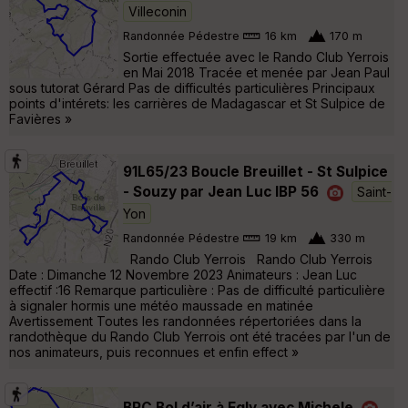
Villeconin
Randonnée Pédestre
16 km
170 m
Sortie effectuée avec le Rando Club Yerrois
en Mai 2018 Tracée et menée par Jean Paul
sous tutorat Gérard Pas de difficultés particulières Principaux
points d'intérets: les carrières de Madagascar et St Sulpice de
Favières »
91L65/23 Boucle Breuillet - St Sulpice
- Souzy par Jean Luc IBP 56
Saint-
Yon
Randonnée Pédestre
19 km
330 m
Rando Club Yerrois Rando Club Yerrois
Date : Dimanche 12 Novembre 2023 Animateurs : Jean Luc
effectif :16 Remarque particulière : Pas de difficulté particulière
à signaler hormis une météo maussade en matinée
Avertissement Toutes les randonnées répertoriées dans la
randothèque du Rando Club Yerrois ont été tracées par l'un de
nos animateurs, puis reconnues et enfin effect »
BRC Bol d’air à Egly avec Michele