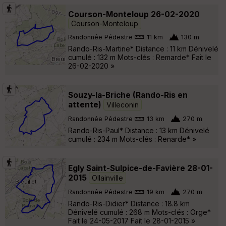
Courson-Monteloup 26-02-2020
Courson-Monteloup
Randonnée Pédestre
11 km
130 m
Rando-Ris-Martine* Distance : 11 km Dénivelé
cumulé : 132 m Mots-clés : Remarde* Fait le
26-02-2020 »
Souzy-la-Briche (Rando-Ris en
attente)
Villeconin
Randonnée Pédestre
13 km
270 m
Rando-Ris-Paul* Distance : 13 km Dénivelé
cumulé : 234 m Mots-clés : Renarde* »
Egly Saint-Sulpice-de-Favière 28-01-
2015
Ollainville
Randonnée Pédestre
19 km
270 m
Rando-Ris-Didier* Distance : 18.8 km
Dénivelé cumulé : 268 m Mots-clés : Orge*
Fait le 24-05-2017 Fait le 28-01-2015 »