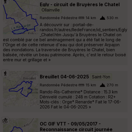
Egly - circuit de Bruyères le Chatel
Ollainville
Randonnée Pédestre
14 km
530 m
A découvrir sur : portail-de-
randos.fr/autres/IledeFrance/id_sentiers/Egly
_Chatel.htm Jusqu'à Bruyères le Chatel on
est comblé par ce bel aménagement qui a été fait le long de
l'Orge et de cette retenue d'eau qui doit préserver Arpajon
des inondations. La traversée de Bruyères le Chatel, bien
balisée, révèle un beau patrimoine. Après, c'est le retour boisé
entre mur et grillage et »
Breuillet 04-06-2025
Saint-Yon
Randonnée Pédestre
15 km
270 m
Rando-Ris-Catherine* Distance : 15.3 km
Dénivelé cumulé : 248 m Cotation : R2+
Mots-clés : Orge* Renarde* Fait le 17-06-
2026 Fait le 04-06-2025 »
OC GIF VTT - 09/05/2017 -
Reconnaissance circuit journée