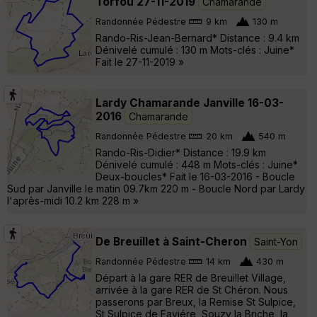
Torfou 27-11-2019
Chamarande
Randonnée Pédestre
9 km
130 m
Rando-Ris-Jean-Bernard* Distance : 9.4 km
Dénivelé cumulé : 130 m Mots-clés : Juine*
Fait le 27-11-2019 »
Lardy Chamarande Janville 16-03-
2016
Chamarande
Randonnée Pédestre
20 km
540 m
Rando-Ris-Didier* Distance : 19.9 km
Dénivelé cumulé : 448 m Mots-clés : Juine*
Deux-boucles* Fait le 16-03-2016 - Boucle
Sud par Janville le matin 09.7km 220 m - Boucle Nord par Lardy
l'après-midi 10.2 km 228 m »
De Breuillet à Saint-Cheron
Saint-Yon
Randonnée Pédestre
14 km
430 m
Départ à la gare RER de Breuillet Village,
arrivée à la gare RER de St Chéron. Nous
passerons par Breux, la Remise St Sulpice,
St Sulpice de Faviére, Souzy la Briche, la