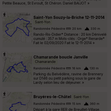
Petite Beauce, St Evroult, St Chéron. Daniel BAIJOT »
Saint-Yon Souzy-la-Briche 12-11-2014
Saint-Yon
Randonnée Pédestre
20 km
330 m
Rando-Ris-Didier* Distance : 20 km Dénivelé
cumulé : 357 m Mots-clés : Orge* Renarde*
Fait le 02/09/2020 Fait le 12-11-2014 »
Chamarande boucle Janville
Chamarande
Randonnée Pédestre
16 km
130 m
Parking du Belvédère, ravine de Brennery
sur D146 ou petit parking sous la gare de
Lardy selon lieu de déjeuner. »
Bruyéres-le-Châtel
Saint-Yon
Randonnée Pédestre
15 km
360 m
Départ à la gare RER de Breuillet-Village,