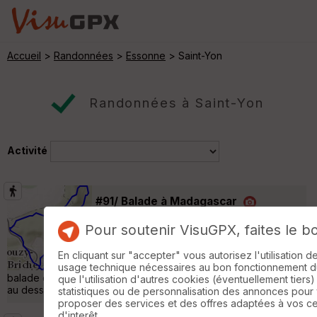
Accueil
>
Randonnées
>
Essonne
> Saint-Yon
Randonnées à Saint-Yon
Activité
#91/ Balade à Madagascar
Villeconin
Pour soutenir VisuGPX, faites le b
Randonnée Pédestre
5 km
Randonnée dans l'Essonne au départ de
En cliquant sur "accepter" vous autorisez l'utilisation 
Souzy-la-Briche, prés du lavoir pour une
usage technique nécessaires au bon fonctionnement du 
balade dans les anciennes carrières de Madagascar puis retour
que l'utilisation d'autres cookies (éventuellement tiers)
au dessus de la Boëlle. »
statistiques ou de personnalisation des annonces pour
proposer des services et des offres adaptées à vos c
d'interêt.