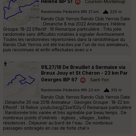
Hélène IBP 51
Courson-Monteloup
Randonnée Pédestre
21 km
220 m
Rando Club Yerrois Rando Club Yerrois Date
: Dimanche 8 mai 2022 Animateurs :Hélène
Groupe :18-22 Effectif : 16 Remarque particulière : Très jolie
randonnée sans difficultés notables à signaler Avertissement
Toutes les randonnées répertoriées dans la randothèque du
Rando Club Yerrois ont été tracées par l'un de nos animateurs,
puis reconnues et enfin effectuées avec u »
91L27/18 De Breuillet à Sermaise via
Breux Jouy et St Chéron - 23 km Par
Georges IBP 67
Saint-Yon
Randonnée Pédestre
23 km
310 m
Rando Club Yerrois Rando Club Yerrois Date
: Dimanche 20 mai 2018 Animateur : Georges Groupe : 18-22 km
Effectif : 14 Relive :youtu.be/gZ2se1G2y-0 Remarque particulière
: Randonnée très variée et très agréable par beau temps . De
nombreux points d'intérets - églises , villages , belles
résidences . Déjeuner au bord de l'eau . De nombreux
passages ombragés en cas de forte chal »