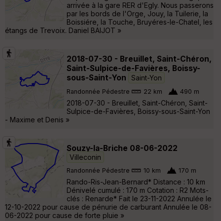
arrivée à la gare RER d'Egly. Nous passerons
par les bords de l'Orge, Jouy, la Tuilerie, la
Boissiére, la Touche, Bruyéres-le-Chatel, les
étangs de Trevoix. Daniel BAIJOT »
2018-07-30 - Breuillet, Saint-Chéron,
Saint-Sulpice-de-Favières, Boissy-
sous-Saint-Yon
Saint-Yon
Randonnée Pédestre
22 km
490 m
2018-07-30 - Breuillet, Saint-Chéron, Saint-
Sulpice-de-Favières, Boissy-sous-Saint-Yon
- Maxime et Denis »
Souzy-la-Briche 08-06-2022
Villeconin
Randonnée Pédestre
10 km
170 m
Rando-Ris-Jean-Bernard* Distance : 10 km
Dénivelé cumulé : 170 m Cotation : R2 Mots-
clés : Renarde* Fait le 23-11-2022 Annulée le
12-10-2022 pour cause de pénurie de carburant Annulée le 08-
06-2022 pour cause de forte pluie »