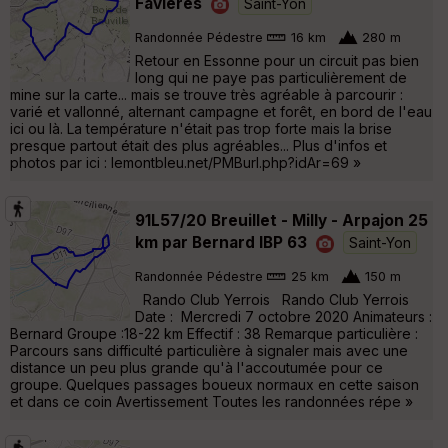
Favières
Saint-Yon
Randonnée Pédestre
16 km
280 m
Retour en Essonne pour un circuit pas bien
long qui ne paye pas particulièrement de
mine sur la carte... mais se trouve très agréable à parcourir :
varié et vallonné, alternant campagne et forêt, en bord de l'eau
ici ou là. La température n'était pas trop forte mais la brise
presque partout était des plus agréables... Plus d'infos et
photos par ici : lemontbleu.net/PMBurl.php?idAr=69 »
91L57/20 Breuillet - Milly - Arpajon 25
km par Bernard IBP 63
Saint-Yon
Randonnée Pédestre
25 km
150 m
Rando Club Yerrois Rando Club Yerrois
Date : Mercredi 7 octobre 2020 Animateurs :
Bernard Groupe :18-22 km Effectif : 38 Remarque particulière :
Parcours sans difficulté particulière à signaler mais avec une
distance un peu plus grande qu'à l'accoutumée pour ce
groupe. Quelques passages boueux normaux en cette saison
et dans ce coin Avertissement Toutes les randonnées répe »