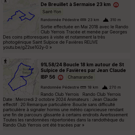
De Breuillet à Sermaise 23 km
Saint-Yon
Randonnée Pédestre
23 km
310 m
Sortie effectuée en Mai 2018 avec le Rando
Club Yerrois Tracée et menée par Georges
Des coins pittoresques à visite et notamment la très
photogénique Saint Sulpice de Favières RELIVE
youtu.be/gZ2se1G2y-0 »
91L58/24 Boucle 18 km autour de St
Sulpice de Favières par Jean Claude
IBP 56
Chamarande
Randonnée Pédestre
18 km
270 m
Rando Club Yerrois Rando Club Yerrois
Date : Mercredi 2 octobre 2024 Animateurs : Jean Claude
effectif : 20 Remarque particulière :Boucle sans difficulté
particulière à signaler hormis une météo capricieuse rendant
une fin de parcours glissante à certains endroits Avertissement
Toutes les randonnées répertoriées dans la randothèque du
Rando Club Yerrois ont été tracées par »