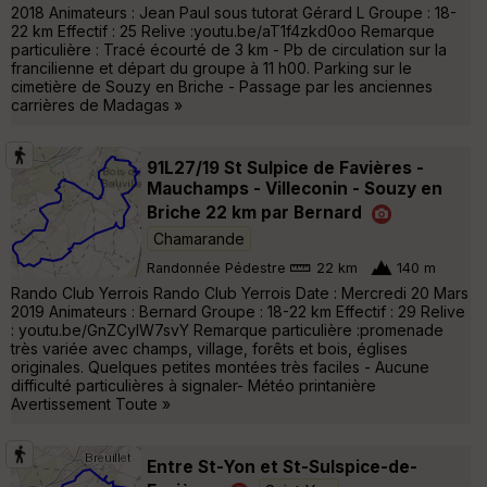
2018 Animateurs : Jean Paul sous tutorat Gérard L Groupe : 18-
22 km Effectif : 25 Relive :youtu.be/aT1f4zkd0oo Remarque
particulière : Tracé écourté de 3 km - Pb de circulation sur la
francilienne et départ du groupe à 11 h00. Parking sur le
cimetière de Souzy en Briche - Passage par les anciennes
carrières de Madagas »
91L27/19 St Sulpice de Favières -
Mauchamps - Villeconin - Souzy en
Briche 22 km par Bernard
Chamarande
Randonnée Pédestre
22 km
140 m
Rando Club Yerrois Rando Club Yerrois Date : Mercredi 20 Mars
2019 Animateurs : Bernard Groupe : 18-22 km Effectif : 29 Relive
: youtu.be/GnZCylW7svY Remarque particulière :promenade
très variée avec champs, village, forêts et bois, églises
originales. Quelques petites montées très faciles - Aucune
difficulté particulières à signaler- Météo printanière
Avertissement Toute »
Entre St-Yon et St-Sulspice-de-