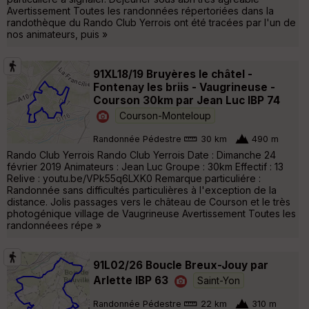
Avertissement Toutes les randonnées répertoriées dans la
randothèque du Rando Club Yerrois ont été tracées par l'un de
nos animateurs, puis »
91XL18/19 Bruyères le châtel -
Fontenay les briis - Vaugrineuse -
Courson 30km par Jean Luc IBP 74
Courson-Monteloup
Randonnée Pédestre
30 km
490 m
Rando Club Yerrois Rando Club Yerrois Date : Dimanche 24
février 2019 Animateurs : Jean Luc Groupe : 30km Effectif : 13
Relive : youtu.be/VPk55q6LXK0 Remarque particuliére :
Randonnée sans difficultés particulières à l'exception de la
distance. Jolis passages vers le château de Courson et le très
photogénique village de Vaugrineuse Avertissement Toutes les
randonnéees répe »
91L02/26 Boucle Breux-Jouy par
Arlette IBP 63
Saint-Yon
Randonnée Pédestre
22 km
310 m