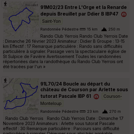
91M02/23 Entre L'Orge et la Renarde
depuis Breuillet par Ddier B IBP47
Saint-Yon
Randonnée Pédestre
15 km
250 m
Rando Club Yerrois Rando Club Yerrois Date
: Dimanche 26 février 2023 Animateur : Didier B Groupe : 13-15
km Effectif : 17 Remarque particulière : Rando sans difficultés
particulière à signaler. Passage vers la spectaculaire église de
St Sulpice de Favière Avertissement Toutes les randonnées
répertoriées dans la randothèque du Rando Club Yerrois ont
été tracées par l'un »
91L70/24 Boucle au départ du
château de Courson par Arlette sous
tutorat Pascale IBP 61
Courson-
Monteloup
Randonnée Pédestre
23 km
270 m
Rando Club Yerrois Rando Club Yerrois Date : Dimanche 17
Novembre 2023 Animateurs : Arlette sous tutorat Pascale
effectif : 30 Remarque particulière : Parcours sans difficulté
particulière à signaler. Déjeuner sous abri très agréable