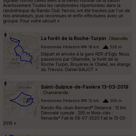
signaler hormis celles liées à la météo humide de la saison
Avertissement Toutes les randonnées répertoriées dans la
randothèque du Rando Club Yerrois ont été tracées par l'un de
nos animateurs, puis reconnues et enfin effectuées avec un
groupe. Pour votre sécurit »
La forêt de la Roche-Turpin
Ollainville
Randonnée Pédestre
18 km
520 m
Départ et arrivée à la gare RER d'Egly. Nous
passerons par Ollainville, la forêt de la
Roche Turpin, Bruyéres le Chatel, les étangs
du Trevoix. Daniel BAIJOT »
Saint-Sulpice-de-Favière 13-03-2019
Chamarande
Randonnée Pédestre
12 km
300 m
Rando-Ris-Jean-Bernard* Distance : 12 km
Dénivelé cumulé : 295 m Mots-clés :
Renarde* Fait le 08-07-2020 Fait le 13-03-
2019 »