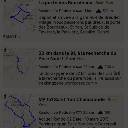
La porte des Bourdeaux
Saint-Yon
Randonnée Pédestre
11 km
510 m
Départ et arrivée à la gare RER de Breuillet
Village. Nous passerons par Breux, la porte
des Bourdeaux, St Yon, St Sulpice de
Faviéres, la Pataliére, Breuillet. Daniel
BAIJOT »
22 km dans le 91, à la recherche du
Père Noël !
Saint-Yon
Randonnée Pédestre
22 km
230 m
rando oxygène de 22 km près des Ulis (91) ..
à la recherche du père Noël. a lire aussi sur
trekkingzone.wordpress.com »
MP 151 Saint Yon Chamarande
Saint-
Yon
Randonnée Pédestre
20 km
160 m
Accueil Rando 92 Date : 10 mars 2015
Parking départ Saint Yon école Descriptif :