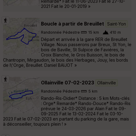
Remarde* Fait le 11-06-2023 Fait le 27-10-
2021 Fait le 20-01-2019 »
Boucle à partir de Breuillet
Saint-Yon
Randonnée Pédestre
15 km
410 m
Départ et arrivée à la gare RER de Breuillet
Village. Nous passerons par Breux, St Yon, le
bois de Baville, St Sulpice de Faviéres, la
Croix Blanche, le Gros Buisson, le bois de
Chantropin, Mirgaudon, le bois des Herbages, Jouy, les bords
de l\'Orge, Breuillet. Daniel BAIJOT »
Ollainville 07-02-2023
Ollainville
Randonnée Pédestre
5 km
Rando-Ris-Didier* Distance : 5 km Mots-clés
: Orge* Remarde* Rando-Douce* Rando-Ris
prévue le 24-03-2026 par Alain Fait le 09-
09-2025 Fait le 13-02-2024 Fait le 03-10-
2023 Fait le 07-02-2023 en partant du parking de la gare, mais
à déconseiller, toujours plein ! »