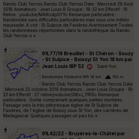
Rando Club Yerrois Rando Club Yerrois Date : Mercredi 29 Août
2018 Animateurs : Jean Louis B Groupe : 18-22 km Effectif : 16
Relive : youtu.be/MA9cutp0YYc Remarque particuliére :
Randonnée sans difficultés particulières mais sous une météo
maussade. A voir : St Sulpice de Favières Avertissement Toutes
les randonnéees répertoriées dans la randothèque du Rando
Club Yerrois o »
91L77/19 Breuillet - St Chéron - Souzy
- St Sulpice - Boissy/ St Yon 18 km par
Jean Louis IBP 52
Saint-Yon
Randonnée Pédestre
18 km
190 m
Rando Club Yerrois Rando Club Yerrois Date
: Mercredi 23 octobre 2019 Animateurs : Jean Louis Groupe : 18-
22 km Effectif : 27 reliveyoutu.be/0l8vJ_7fRSc Remarque
particulière : Sortie comprenant quelques petites montées.
Passage vers la très pittoresque église de St Sulpice de
Favières, de l'église de Boissy sous St Yon, des carrières de
Madagascar. Quelques passages un peu bo »
91L42/22 - Bruyères-le-Châtel par