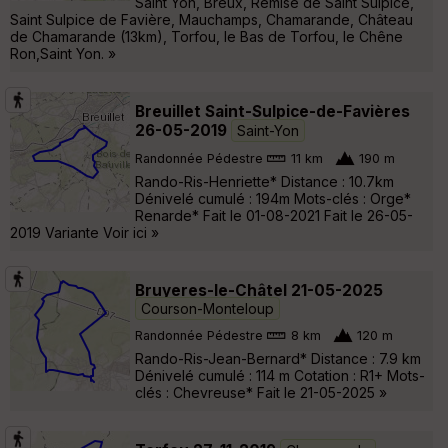
Saint Yon, Breux, Remise de Saint Sulpice,
Saint Sulpice de Favière, Mauchamps, Chamarande, Château
de Chamarande (13km), Torfou, le Bas de Torfou, le Chêne
Ron,Saint Yon. »
Breuillet Saint-Sulpice-de-Favières
26-05-2019
Saint-Yon
Randonnée Pédestre
11 km
190 m
Rando-Ris-Henriette* Distance : 10.7km
Dénivelé cumulé : 194m Mots-clés : Orge*
Renarde* Fait le 01-08-2021 Fait le 26-05-
2019 Variante Voir ici »
Bruyeres-le-Châtel 21-05-2025
Courson-Monteloup
Randonnée Pédestre
8 km
120 m
Rando-Ris-Jean-Bernard* Distance : 7.9 km
Dénivelé cumulé : 114 m Cotation : R1+ Mots-
clés : Chevreuse* Fait le 21-05-2025 »