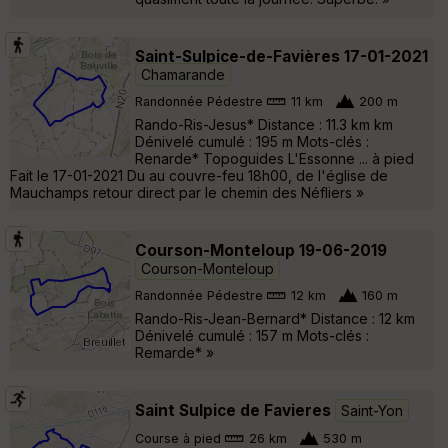
Saint-Sulpice-de-Favières 17-01-2021
Chamarande
Randonnée Pédestre
11 km
200 m
Rando-Ris-Jesus* Distance : 11.3 km km
Dénivelé cumulé : 195 m Mots-clés :
Renarde* Topoguides L'Essonne ... à pied
Fait le 17-01-2021 Du au couvre-feu 18h00, de l'église de
Mauchamps retour direct par le chemin des Néfliers »
Courson-Monteloup 19-06-2019
Courson-Monteloup
Randonnée Pédestre
12 km
160 m
Rando-Ris-Jean-Bernard* Distance : 12 km
Dénivelé cumulé : 157 m Mots-clés :
Remarde* »
Saint Sulpice de Favieres
Saint-Yon
Course à pied
26 km
530 m