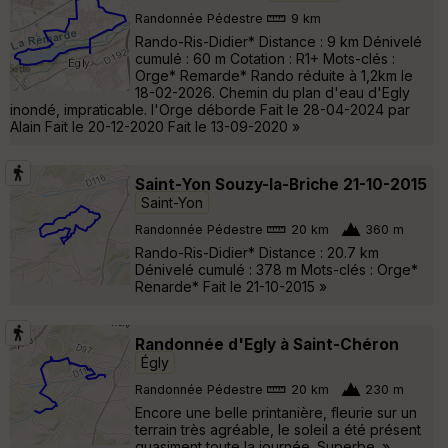
Randonnée Pédestre
9 km
Rando-Ris-Didier* Distance : 9 km Dénivelé
cumulé : 60 m Cotation : R1+ Mots-clés :
Orge* Remarde* Rando réduite à 1,2km le
18-02-2026. Chemin du plan d'eau d'Egly
inondé, impraticable. l'Orge déborde Fait le 28-04-2024 par
Alain Fait le 20-12-2020 Fait le 13-09-2020 »
Saint-Yon Souzy-la-Briche 21-10-2015
Saint-Yon
Randonnée Pédestre
20 km
360 m
Rando-Ris-Didier* Distance : 20.7 km
Dénivelé cumulé : 378 m Mots-clés : Orge*
Renarde* Fait le 21-10-2015 »
Randonnée d'Egly à Saint-Chéron
Égly
Randonnée Pédestre
20 km
230 m
Encore une belle printanière, fleurie sur un
terrain très agréable, le soleil a été présent
quasiment toute la journée. Superbe. »