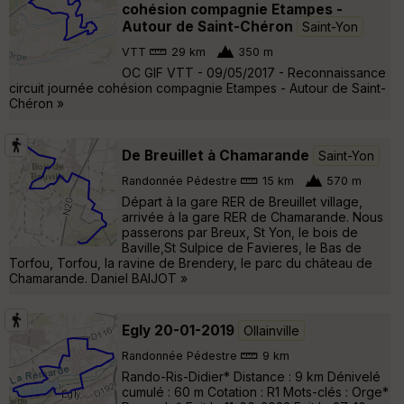
cohésion compagnie Etampes -
Autour de Saint-Chéron
Saint-Yon
VTT
29 km
350 m
OC GIF VTT - 09/05/2017 - Reconnaissance
circuit journée cohésion compagnie Etampes - Autour de Saint-
Chéron »
De Breuillet à Chamarande
Saint-Yon
Randonnée Pédestre
15 km
570 m
Départ à la gare RER de Breuillet village,
arrivée à la gare RER de Chamarande. Nous
passerons par Breux, St Yon, le bois de
Baville,St Sulpice de Favieres, le Bas de
Torfou, Torfou, la ravine de Brendery, le parc du château de
Chamarande. Daniel BAIJOT »
Egly 20-01-2019
Ollainville
Randonnée Pédestre
9 km
Rando-Ris-Didier* Distance : 9 km Dénivelé
cumulé : 60 m Cotation : R1 Mots-clés : Orge*