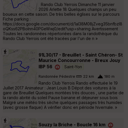
Rando Club Yerrois Dimanche 11 janvier
2026 Arlette 18 Quelques champs un peu
boueux en cette saison. De très belles églises sur le parcours
Fiche parking :
https://docs.google.com/document/d/1aI38M08jZveg35bnfbzl8
oQKss62PBolnn40PGeWwj0/edit?usp=sharing Avertissement
Toutes les randonnées répertoriées dans la randothèque du
Rando Club Yerrois ont été tracées par l'un de n »
91L30/17 - Breuillet - Saint Chéron- St
Maurice Concourronne - Breux Jouy
IBP 56
Saint-Yon
Randonnée Pédestre
22 km
180 m
Rando Club Yerrois Rando effectuée le 19
Juillet 2017 Animateur : Jean Louis B Dépot des voitures à la
gare de Breuillet Quelques montées très douces , une partie de
la rando abrité du soleil Pause banane et déjeuner sous bois
Malgré une météo très sèche quelques passages très humides
(avec grosse flaque) A vérifier donc en période hivernale. »
Souzy la Briche - Boucle 16 km