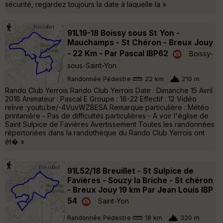
sécurité, regardez toujours la date à laquelle la »
91L19-18 Boissy sous St Yon -
Mauchamps - St Chéron - Breux Jouy
- 22 Km - Par Pascal IBP62
Boissy-
sous-Saint-Yon
Randonnée Pédestre
22 km
210 m
Rando Club Yerrois Rando Club Yerrois Date : Dimanche 15 Avril
2018 Animateur : Pascal E Groupe : 18-22 Effectif : 12 Vidéo
relive :youtu.be/-4VuvWZBESA Remarque particulière : Météo
printanière - Pas de difficultés particulières - A voir l'église de
Saint Sulpice de Favières Avertissement Toutes les randonnées
répertoriées dans la randothèque du Rando Club Yerrois ont
ét� »
91L52/18 Breuillet - St Sulpice de
Favières - Souzy la Briche - St chéron
- Breux Jouy 19 km Par Jean Louis IBP
54
Saint-Yon
Randonnée Pédestre
18 km
320 m