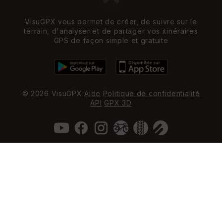
VisuGPX vous permet de créer, de suivre sur le
terrain, d'analyser et de partager vos itinéraires
GPS de façon simple et gratuite
© 2026 VisuGPX
Aide
Politique de confidentialité
API
GPX 3D