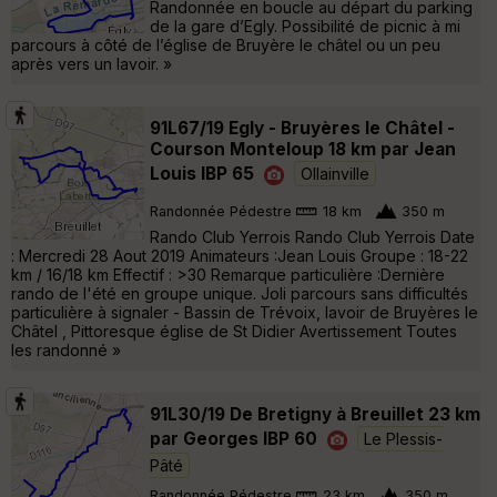
Randonnée en boucle au départ du parking
de la gare d’Egly. Possibilité de picnic à mi
parcours à côté de l’église de Bruyère le châtel ou un peu
après vers un lavoir. »
91L67/19 Egly - Bruyères le Châtel -
Courson Monteloup 18 km par Jean
Louis IBP 65
Ollainville
Randonnée Pédestre
18 km
350 m
Rando Club Yerrois Rando Club Yerrois Date
: Mercredi 28 Aout 2019 Animateurs :Jean Louis Groupe : 18-22
km / 16/18 km Effectif : >30 Remarque particulière :Dernière
rando de l'été en groupe unique. Joli parcours sans difficultés
particulière à signaler - Bassin de Trévoix, lavoir de Bruyères le
Châtel , Pittoresque église de St Didier Avertissement Toutes
les randonné »
91L30/19 De Bretigny à Breuillet 23 km
par Georges IBP 60
Le Plessis-
Pâté
Randonnée Pédestre
23 km
350 m