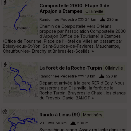
Compostelle 2000. Etape 3 de
Arpajon à Etampes
Ollainville
Randonnée Pédestre
24 km
230 m
Chemin de Compostelle vers Orléans
proposé par l'association Compostelle 2000
d'Arpajon (Office de Tourisme) à Etampes
(Office de Tourisme, Place de l'Hôtel de Ville) en passant par
Boissy-sous-St-Yon, Saint-Sulpice-de-Favières, Mauchamps,
Chauffour-les- Etrechy et Brières-les-Scellés. »
La forêt de la Roche-Turpin
Ollainville
Randonnée Pédestre
18 km
520 m
Départ et arrivée à la gare RER d'Egly. Nous
passerons par Ollainville, la forêt de la
Roche Turpin, Bruyéres le Chatel, les étangs
du Trevoix. Daniel BAIJOT »
Rando à Linas (91)
Montlhéry
VTT
50 km
530 m
Sympathique rando. Assez roulante dans son