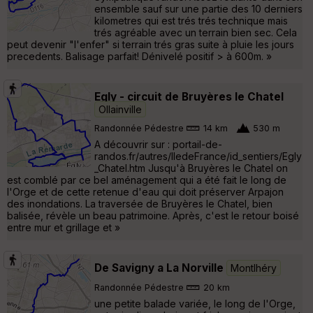
ensemble sauf sur une partie des 10 derniers
kilometres qui est trés trés technique mais
trés agréable avec un terrain bien sec. Cela
peut devenir "l'enfer" si terrain trés gras suite à pluie les jours
precedents. Balisage parfait! Dénivelé positif > à 600m. »
Egly - circuit de Bruyères le Chatel
Ollainville
Randonnée Pédestre
14 km
530 m
A découvrir sur : portail-de-
randos.fr/autres/IledeFrance/id_sentiers/Egly
_Chatel.htm Jusqu'à Bruyères le Chatel on
est comblé par ce bel aménagement qui a été fait le long de
l'Orge et de cette retenue d'eau qui doit préserver Arpajon
des inondations. La traversée de Bruyères le Chatel, bien
balisée, révèle un beau patrimoine. Après, c'est le retour boisé
entre mur et grillage et »
De Savigny a La Norville
Montlhéry
Randonnée Pédestre
20 km
une petite balade variée, le long de l'Orge,