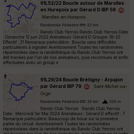
91L52/22 Boucle autour de Marolles
en Hurepoix par Gérard D IBP 59
Marolles-en-Hurepoix
Randonnée Pédestre
22 km
Rando Club Yerrois Rando Club Yerrois Date
: Dimanche 12 juin 2022 Animateurs :Gérard D Groupe :18-22
Effectif : 21 Remarque particulière : Boucle sans difficultés
particulières à signaler Avertissement Toutes les randonnées
répertoriées dans la randothèque du Rando Club Yerrois ont
été tracées par l'un de nos animateurs, puis reconnues et enfin
effectuées avec un group »
91L29/24 Boucle Brétigny - Arpajon
par Gérard IBP 79
Saint-Michel-sur-
Orge
Randonnée Pédestre
30 km
320 m
Rando Club Yerrois Rando Club Yerrois
Date : Mercredi 1er Mai 2024 Animateurs : Gérard D effectif : 7
Remarque particulière :Beaucoup de boue sur la première
partie du circuit. Avertissement Toutes les randonnées
répertoriées dans la randothèque du Rando Club Yerrois ont
été tracées par l'un de nos animateurs, puis reconnues et enfin