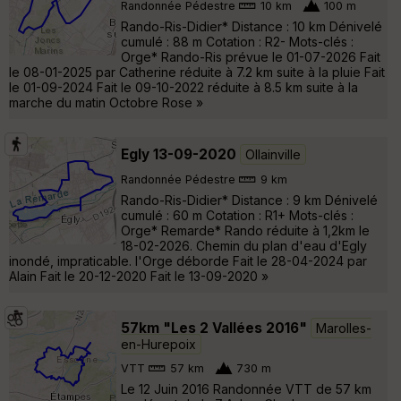
Randonnée Pédestre
10 km
100 m
Rando-Ris-Didier* Distance : 10 km Dénivelé
cumulé : 88 m Cotation : R2- Mots-clés :
Orge* Rando-Ris prévue le 01-07-2026 Fait
le 08-01-2025 par Catherine réduite à 7.2 km suite à la pluie Fait
le 01-09-2024 Fait le 09-10-2022 réduite à 8.5 km suite à la
marche du matin Octobre Rose »
Egly 13-09-2020
Ollainville
Randonnée Pédestre
9 km
Rando-Ris-Didier* Distance : 9 km Dénivelé
cumulé : 60 m Cotation : R1+ Mots-clés :
Orge* Remarde* Rando réduite à 1,2km le
18-02-2026. Chemin du plan d'eau d'Egly
inondé, impraticable. l'Orge déborde Fait le 28-04-2024 par
Alain Fait le 20-12-2020 Fait le 13-09-2020 »
57km "Les 2 Vallées 2016"
Marolles-
en-Hurepoix
VTT
57 km
730 m
Le 12 Juin 2016 Randonnée VTT de 57 km