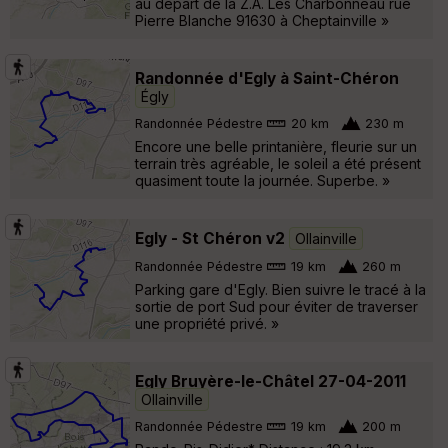
au départ de la Z.A. Les Charbonneau rue
Pierre Blanche 91630 à Cheptainville »
Randonnée d'Egly à Saint-Chéron
Égly
Randonnée Pédestre
20 km
230 m
Encore une belle printanière, fleurie sur un
terrain très agréable, le soleil a été présent
quasiment toute la journée. Superbe. »
Egly - St Chéron v2
Ollainville
Randonnée Pédestre
19 km
260 m
Parking gare d'Egly. Bien suivre le tracé à la
sortie de port Sud pour éviter de traverser
une propriété privé. »
Egly Bruyère-le-Châtel 27-04-2011
Ollainville
Randonnée Pédestre
19 km
200 m