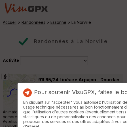
Accueil
>
Randonnées
>
Essonne
> La Norville
Randonnées à La Norville
Activité
91L65/24 Linéaire Arpajon - Dourdan
par Jean Luc IBP 76
Ollainville
Pour soutenir VisuGPX, faites le b
Randonnée Pédestre
29 km
360 m
Rando Club Yerrois Rando Club Yerrois
En cliquant sur "accepter" vous autorisez l'utilisation 
Date : Dimanche 27 octobre 2024
usage technique nécessaires au bon fonctionnement du 
Animateurs : Jean Luc effectif : 14 Remarque particulière :De
que l'utilisation d'autres cookies (éventuellement tiers)
nombreux endroits difficilement praticables en raison des crues.
statistiques ou de personnalisation des annonces pour
Avertissement Toutes les randonnées répertoriées dans la
proposer des services et des offres adaptées à vos c
randothèque du Rando Club Yerrois ont été tracées par l'un de
d'interêt.