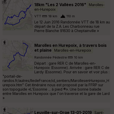
18km "Les 2 Vallées 2016"
Marolles-
en-Hurepoix
VTT
18 km
110 m
Le 12 Juin 2016 Randonnée VTT de 18 km au
départ de la Z.A. Les Charbonneau rue
Pierre Blanche 91630 à Cheptainville »
Marolles en Hurepoix, à travers bois
et plaine
Marolles-en-Hurepoix
Randonnée Pédestre
10 km
Départ : gare RER C de Marolles-en-
Hurepoix (Essonne). Arrivée : gare RER C de
Lardy (Essonne). Pour en savoir et voir plus :
"portail-de-
randos.fr/autres/IledeFrance/id_sentiers/MarollesenHurepoix_H
urepoix.htm" Cet itinéraire nous est proposé par la FFRP sur
son topoguide «L'Essonne ... à pied ®». Une bonne balade
entre Marolles en Hurepoix que l'on traverse et la gare de Lard
»
Leuville-sur-Orge 13-01-2019
Saint-