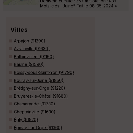
Dénivelé cumulé : 267 m Cotation : R3+
Mots-clés : Juine* Fait le 08-05-2024 »
Villes
Arpajon (91290)
Avrainville (91630)
Ballainvilliers (91160)
Baulne (91590)
Boissy-sous-Saint-Yon (91790)
Bouray-sur-Juine (91850)
Brétigny-sur-Orge (91220)
Bruyères-le-Châtel (91680)
Chamarande (91730)
Cheptainville (91630)
Égly (91520)
Épinay-sur-Orge (91360)