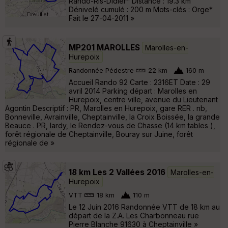
Rando-Ris-Didier* Distance : 19.3 km
Dénivelé cumulé : 200 m Mots-clés : Orge*
Fait le 27-04-2011 »
MP201 MAROLLES
Marolles-en-
Hurepoix
Randonnée Pédestre
22 km
160 m
Accueil Rando 92 Carte : 2316ET Date : 29
avril 2014 Parking départ : Marolles en
Hurepoix, centre ville, avenue du Lieutenant
Agontin Descriptif : PR, Marolles en Hurepoix, gare RER . nb,
Bonneville, Avrainville, Cheptainville, la Croix Boissée, la grande
Beauce . PR, lardy, le Rendez-vous de Chasse (14 km tables ),
forêt régionale de Cheptainville, Bouray sur Juine, forêt
régionale de »
18 km Les 2 Vallées 2016
Marolles-en-
Hurepoix
VTT
18 km
110 m
Le 12 Juin 2016 Randonnée VTT de 18 km au
départ de la Z.A. Les Charbonneau rue
Pierre Blanche 91630 à Cheptainville »