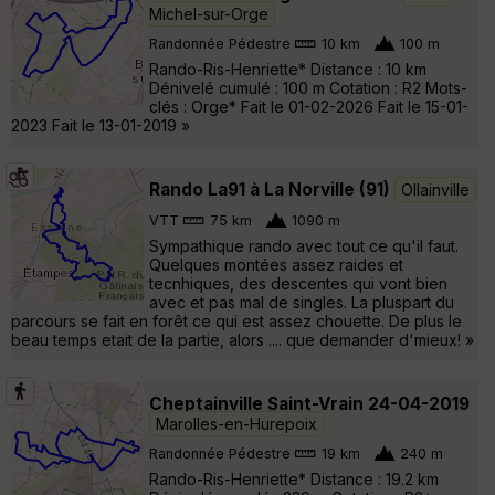
Michel-sur-Orge
Randonnée Pédestre
10 km
100 m
Rando-Ris-Henriette* Distance : 10 km
Dénivelé cumulé : 100 m Cotation : R2 Mots-
clés : Orge* Fait le 01-02-2026 Fait le 15-01-
2023 Fait le 13-01-2019 »
Rando La91 à La Norville (91)
Ollainville
VTT
75 km
1090 m
Sympathique rando avec tout ce qu'il faut.
Quelques montées assez raides et
tecnhiques, des descentes qui vont bien
avec et pas mal de singles. La pluspart du
parcours se fait en forêt ce qui est assez chouette. De plus le
beau temps etait de la partie, alors .... que demander d'mieux! »
Cheptainville Saint-Vrain 24-04-2019
Marolles-en-Hurepoix
Randonnée Pédestre
19 km
240 m
Rando-Ris-Henriette* Distance : 19.2 km