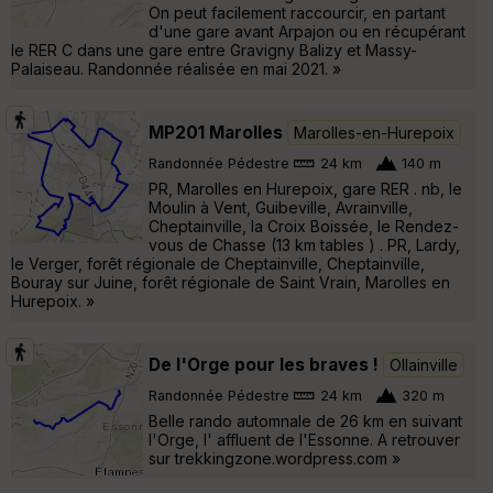
On peut facilement raccourcir, en partant
d'une gare avant Arpajon ou en récupérant
le RER C dans une gare entre Gravigny Balizy et Massy-
Palaiseau. Randonnée réalisée en mai 2021. »
MP201 Marolles
Marolles-en-Hurepoix
Randonnée Pédestre
24 km
140 m
PR, Marolles en Hurepoix, gare RER . nb, le
Moulin à Vent, Guibeville, Avrainville,
Cheptainville, la Croix Boissée, le Rendez-
vous de Chasse (13 km tables ) . PR, Lardy,
le Verger, forêt régionale de Cheptainville, Cheptainville,
Bouray sur Juine, forêt régionale de Saint Vrain, Marolles en
Hurepoix. »
De l'Orge pour les braves !
Ollainville
Randonnée Pédestre
24 km
320 m
Belle rando automnale de 26 km en suivant
l'Orge, l' affluent de l'Essonne. A retrouver
sur trekkingzone.wordpress.com »