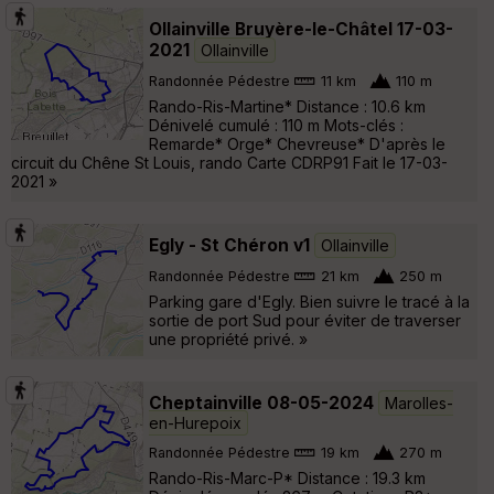
Ollainville Bruyère-le-Châtel 17-03-
2021
Ollainville
Randonnée Pédestre
11 km
110 m
Rando-Ris-Martine* Distance : 10.6 km
Dénivelé cumulé : 110 m Mots-clés :
Remarde* Orge* Chevreuse* D'après le
circuit du Chêne St Louis, rando Carte CDRP91 Fait le 17-03-
2021 »
Egly - St Chéron v1
Ollainville
Randonnée Pédestre
21 km
250 m
Parking gare d'Egly. Bien suivre le tracé à la
sortie de port Sud pour éviter de traverser
une propriété privé. »
Cheptainville 08-05-2024
Marolles-
en-Hurepoix
Randonnée Pédestre
19 km
270 m
Rando-Ris-Marc-P* Distance : 19.3 km