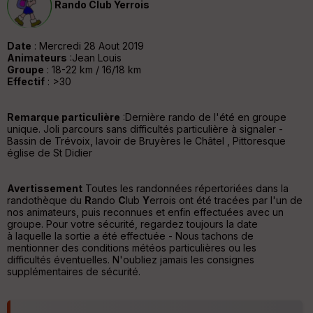
Rando Club Yerrois
tu
re
IG
N
Date
: Mercredi 28 Aout 2019
Animateurs
:Jean Louis
Aff
Groupe
: 18-22 km / 16/18 km
ic
Effectif
: >30
he
r
d
Remarque particulière
:Dernière rando de l'été en groupe
é
unique. Joli parcours sans difficultés particulière à signaler -
p
Bassin de Trévoix, lavoir de Bruyères le Châtel , Pittoresque
ar
église de St Didier
t
Avertissement
Toutes les randonnées répertoriées dans la
ar
randothèque du
R
ando
C
lub
Y
errois ont été tracées par l'un de
ri
nos animateurs, puis reconnues et enfin effectuées avec un
v
groupe. Pour votre sécurité, regardez toujours la date
é
à laquelle la sortie a été effectuée - Nous tachons de
e
mentionner des conditions météos particulières ou les
difficultés éventuelles. N'oubliez jamais les consignes
C
supplémentaires de sécurité.
ou
le
ur