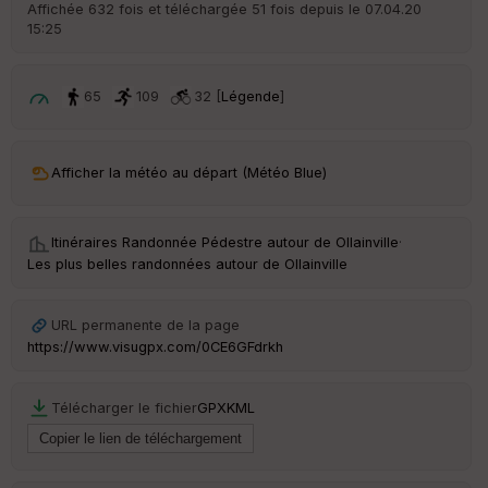
S
Affichée 632 fois et téléchargée 51 fois depuis le 07.04.20
e
15:25
n
s
65
109
32 [
Légende
]
St
re
et
Vi
Afficher la météo au départ (Météo Blue)
e
w
Itinéraires Randonnée Pédestre autour de
Ollainville
·
Les plus belles randonnées autour de Ollainville
URL permanente de la page
https://www.visugpx.com/0CE6GFdrkh
Télécharger le fichier
GPX
KML