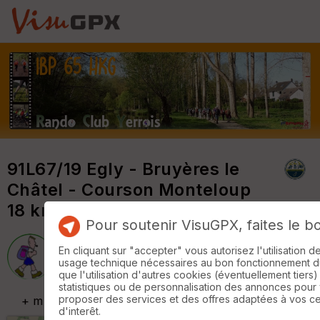
91L67/19 Egly - Bruyères le
Châtel - Courson Monteloup
18 km par Jean Louis IBP 65
Pour soutenir VisuGPX, faites le b
En cliquant sur "accepter" vous autorisez l'utilisation 
Rando Club Yerrois
usage technique nécessaires au bon fonctionnement du 
que l'utilisation d'autres cookies (éventuellement tiers)
statistiques ou de personnalisation des annonces pour
proposer des services et des offres adaptées à vos c
+
m
d'interêt.