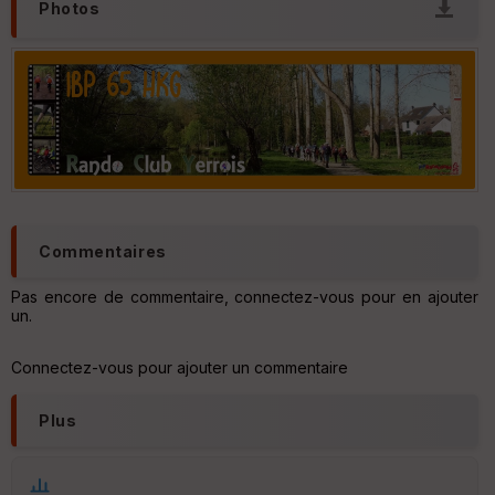
Photos
Ep
ai
ss
eu
r
Tr
an
Commentaires
sp
ar
Pas encore de commentaire, connectez-vous pour en ajouter
en
un.
ce
Connectez-vous pour ajouter un commentaire
Po
int
illé
Plus
s