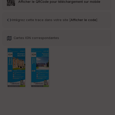
Afficher le QRCode pour téléchargement sur mobile
Tr
an
sp
Intégrez cette trace dans votre site [
Afficher le code
]
ar
en
ce
Cartes IGN correspondantes
Po
int
illé
s
S
e
n
s
St
re
et
Vi