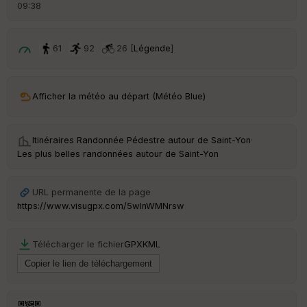
d
09:38
é
p
ar
t
61
92
26 [
Légende
]
ar
ri
v
Afficher la météo au départ (Météo Blue)
é
e
Itinéraires Randonnée Pédestre autour de
Saint-Yon
·
C
Les plus belles randonnées autour de Saint-Yon
ou
le
ur
URL permanente de la page
https://www.visugpx.com/5wInWMNrsw
Télécharger le fichier
GPX
KML
Ep
ai
ss
eu
r