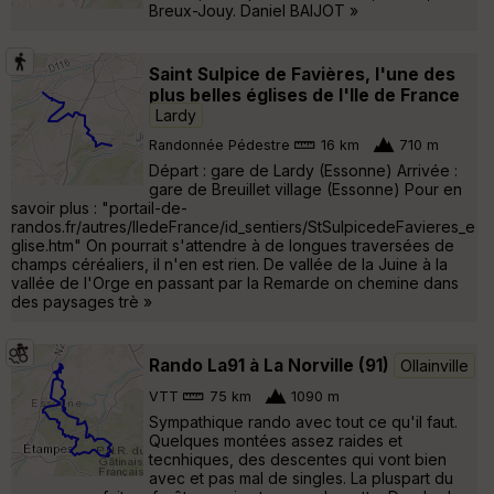
Breux-Jouy. Daniel BAIJOT »
Saint Sulpice de Favières, l'une des
plus belles églises de l'Ile de France
Lardy
Randonnée Pédestre
16 km
710 m
Départ : gare de Lardy (Essonne) Arrivée :
gare de Breuillet village (Essonne) Pour en
savoir plus : "portail-de-
randos.fr/autres/IledeFrance/id_sentiers/StSulpicedeFavieres_e
glise.htm" On pourrait s'attendre à de longues traversées de
champs céréaliers, il n'en est rien. De vallée de la Juine à la
vallée de l'Orge en passant par la Remarde on chemine dans
des paysages trè »
Rando La91 à La Norville (91)
Ollainville
VTT
75 km
1090 m
Sympathique rando avec tout ce qu'il faut.
Quelques montées assez raides et
tecnhiques, des descentes qui vont bien
avec et pas mal de singles. La pluspart du