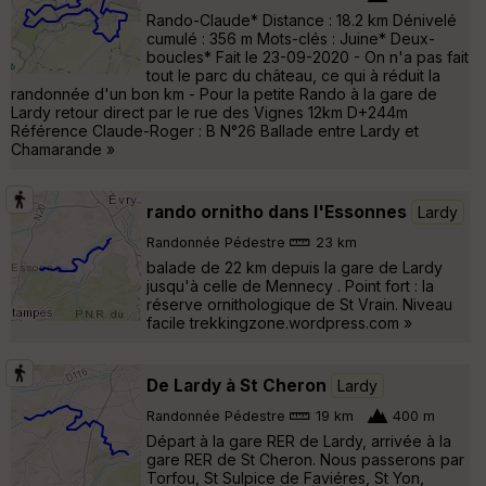
Rando-Claude* Distance : 18.2 km Dénivelé
cumulé : 356 m Mots-clés : Juine* Deux-
boucles* Fait le 23-09-2020 - On n'a pas fait
tout le parc du château, ce qui à réduit la
randonnée d'un bon km - Pour la petite Rando à la gare de
Lardy retour direct par le rue des Vignes 12km D+244m
Référence Claude-Roger : B N°26 Ballade entre Lardy et
Chamarande »
rando ornitho dans l'Essonnes
Lardy
Randonnée Pédestre
23 km
balade de 22 km depuis la gare de Lardy
jusqu'à celle de Mennecy . Point fort : la
réserve ornithologique de St Vrain. Niveau
facile trekkingzone.wordpress.com »
De Lardy à St Cheron
Lardy
Randonnée Pédestre
19 km
400 m
Départ à la gare RER de Lardy, arrivée à la
gare RER de St Cheron. Nous passerons par
Torfou, St Sulpice de Faviéres, St Yon,