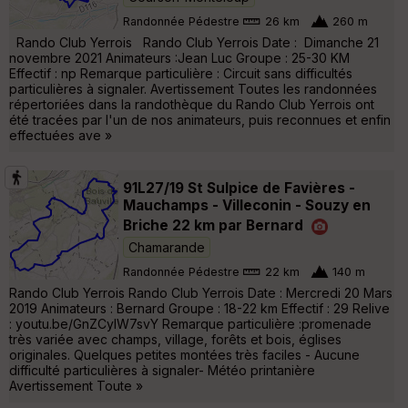
Randonnée Pédestre
26 km
260 m
Rando Club Yerrois Rando Club Yerrois Date : Dimanche 21
novembre 2021 Animateurs :Jean Luc Groupe : 25-30 KM
Effectif : np Remarque particulière : Circuit sans difficultés
particulières à signaler. Avertissement Toutes les randonnées
répertoriées dans la randothèque du Rando Club Yerrois ont
été tracées par l'un de nos animateurs, puis reconnues et enfin
effectuées ave »
91L27/19 St Sulpice de Favières -
Mauchamps - Villeconin - Souzy en
Briche 22 km par Bernard
Chamarande
Randonnée Pédestre
22 km
140 m
Rando Club Yerrois Rando Club Yerrois Date : Mercredi 20 Mars
2019 Animateurs : Bernard Groupe : 18-22 km Effectif : 29 Relive
: youtu.be/GnZCylW7svY Remarque particulière :promenade
très variée avec champs, village, forêts et bois, églises
originales. Quelques petites montées très faciles - Aucune
difficulté particulières à signaler- Météo printanière
Avertissement Toute »