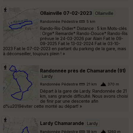
Ollainville 07-02-2023
Ollainville
Randonnée Pédestre
5 km
Rando-Ris-Didier* Distance : 5 km Mots-clés
: Orge* Remarde* Rando-Douce* Rando-Ris
prévue le 24-03-2026 par Alain Fait le 09-
09-2025 Fait le 13-02-2024 Fait le 03-10-
2023 Fait le 07-02-2023 en partant du parking de la gare, mais
à déconseiller, toujours plein ! »
Randonnée près de Chamarande (91)
Lardy
Randonnée Pédestre
21 km
370 m
Départ à la gare de Lardy. Randonnée de 21
km, sans grande difficulté. Nous avons choisi
de finir par une descente afin
d%u2019éviter cette monté au départ! »
Lardy Chamarande
Lardy
Randonnée Pédestre
18 km
1260 m