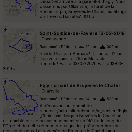
Départ et arrivée à la gare RER d'Egly. Nous
passerons par Ollainville, la forêt de la
Roche Turpin, Bruyéres le Chatel, les étangs
du Trevoix. Daniel BAIJOT »
Saint-Sulpice-de-Favière 13-03-2019
Chamarande
Randonnée Pédestre
12 km
300 m
Rando-Ris-Jean-Bernard* Distance : 12 km
Dénivelé cumulé : 295 m Mots-clés :
Renarde* Fait le 08-07-2020 Fait le 13-03-
2019 »
Egly - circuit de Bruyères le Chatel
Ollainville
Randonnée Pédestre
14 km
530 m
A découvrir sur : portail-de-
randos.fr/autres/IledeFrance/id_sentiers/Egly
_Chatel.htm Jusqu'à Bruyères le Chatel on
est comblé par ce bel aménagement qui a été fait le long de
l'Orge et de cette retenue d'eau qui doit préserver Arpajon
des inondations. La traversée de Bruyères le Chatel, bien