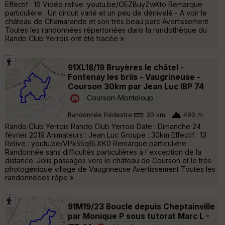
Effectif : 16 Vidéo relive :youtu.be/OEZBuyZwKto Remarque
particulière : Un circuit varié et un peu de dénivelé - A voir le
château de Chamarande et son très beau parc Avertissement
Toutes les randonnées répertoriées dans la randothèque du
Rando Club Yerrois ont été tracée »
91XL18/19 Bruyères le châtel -
Fontenay les briis - Vaugrineuse -
Courson 30km par Jean Luc IBP 74
Courson-Monteloup
Randonnée Pédestre
30 km
490 m
Rando Club Yerrois Rando Club Yerrois Date : Dimanche 24
février 2019 Animateurs : Jean Luc Groupe : 30km Effectif : 13
Relive : youtu.be/VPk55q6LXK0 Remarque particuliére :
Randonnée sans difficultés particulières à l'exception de la
distance. Jolis passages vers le château de Courson et le très
photogénique village de Vaugrineuse Avertissement Toutes les
randonnéees répe »
91M19/23 Boucle depuis Cheptainville
par Monique P sous tutorat Marc L -