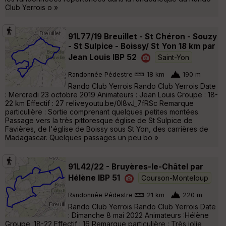
Club Yerrois o »
91L77/19 Breuillet - St Chéron - Souzy
- St Sulpice - Boissy/ St Yon 18 km par
Jean Louis IBP 52
Saint-Yon
Randonnée Pédestre
18 km
190 m
Rando Club Yerrois Rando Club Yerrois Date
: Mercredi 23 octobre 2019 Animateurs : Jean Louis Groupe : 18-
22 km Effectif : 27 reliveyoutu.be/0l8vJ_7fRSc Remarque
particulière : Sortie comprenant quelques petites montées.
Passage vers la très pittoresque église de St Sulpice de
Favières, de l'église de Boissy sous St Yon, des carrières de
Madagascar. Quelques passages un peu bo »
91L42/22 - Bruyères-le-Châtel par
Hélène IBP 51
Courson-Monteloup
Randonnée Pédestre
21 km
220 m
Rando Club Yerrois Rando Club Yerrois Date
: Dimanche 8 mai 2022 Animateurs :Hélène
Groupe :18-22 Effectif : 16 Remarque particulière : Très jolie