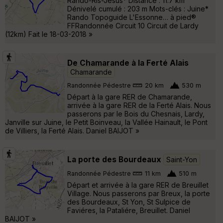
Rando-Ris-Jesus* Distance : 11.7 km
Dénivelé cumulé : 203 m Mots-clés : Juine*
Rando Topoguide L'Essonne… à pied®
FFRandonnée Circuit 10 Circuit de Lardy
(12km) Fait le 18-03-2018 »
De Chamarande à la Ferté Alais
Chamarande
Randonnée Pédestre
20 km
530 m
Départ à la gare RER de Chamarande,
arrivée à la gare RER de la Ferté Alais. Nous
passerons par le Bois du Chesnais, Lardy,
Janville sur Juine, le Petit Boinveau, la Vallée Hainault, le Pont
de Villiers, la Ferté Alais. Daniel BAIJOT »
La porte des Bourdeaux
Saint-Yon
Randonnée Pédestre
11 km
510 m
Départ et arrivée à la gare RER de Breuillet
Village. Nous passerons par Breux, la porte
des Bourdeaux, St Yon, St Sulpice de
Faviéres, la Pataliére, Breuillet. Daniel
BAIJOT »