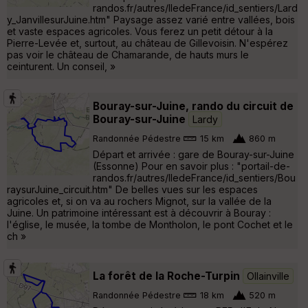
randos.fr/autres/IledeFrance/id_sentiers/Lard
y_JanvillesurJuine.htm" Paysage assez varié entre vallées, bois
et vaste espaces agricoles. Vous ferez un petit détour à la
Pierre-Levée et, surtout, au château de Gillevoisin. N'espérez
pas voir le château de Chamarande, de hauts murs le
ceinturent. Un conseil, »
Bouray-sur-Juine, rando du circuit de
Bouray-sur-Juine
Lardy
Randonnée Pédestre
15 km
860 m
Départ et arrivée : gare de Bouray-sur-Juine
(Essonne) Pour en savoir plus : "portail-de-
randos.fr/autres/IledeFrance/id_sentiers/Bou
raysurJuine_circuit.htm" De belles vues sur les espaces
agricoles et, si on va au rochers Mignot, sur la vallée de la
Juine. Un patrimoine intéressant est à découvrir à Bouray :
l'église, le musée, la tombe de Montholon, le pont Cochet et le
ch »
La forêt de la Roche-Turpin
Ollainville
Randonnée Pédestre
18 km
520 m