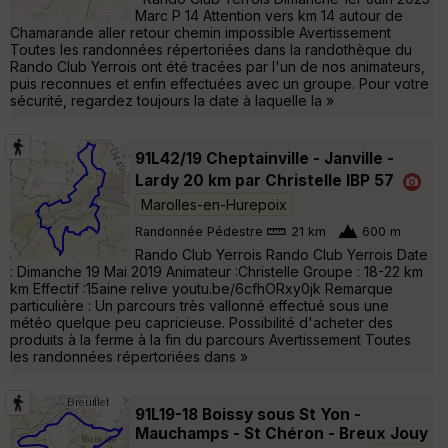
Marc P 14 Attention vers km 14 autour de
Chamarande aller retour chemin impossible Avertissement
Toutes les randonnées répertoriées dans la randothèque du
Rando Club Yerrois ont été tracées par l'un de nos animateurs,
puis reconnues et enfin effectuées avec un groupe. Pour votre
sécurité, regardez toujours la date à laquelle la »
91L42/19 Cheptainville - Janville -
Lardy 20 km par Christelle IBP 57
Marolles-en-Hurepoix
Randonnée Pédestre
21 km
600 m
Rando Club Yerrois Rando Club Yerrois Date
: Dimanche 19 Mai 2019 Animateur :Christelle Groupe : 18-22 km
km Effectif :15aine relive youtu.be/6cfhORxy0jk Remarque
particulière : Un parcours très vallonné effectué sous une
météo quelque peu capricieuse. Possibilité d'acheter des
produits à la ferme à la fin du parcours Avertissement Toutes
les randonnées répertoriées dans »
91L19-18 Boissy sous St Yon -
Mauchamps - St Chéron - Breux Jouy