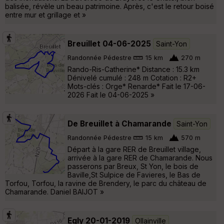
balisée, révèle un beau patrimoine. Après, c'est le retour boisé
entre mur et grillage et »
Breuillet 04-06-2025
Saint-Yon
Randonnée Pédestre
15 km
270 m
Rando-Ris-Catherine* Distance : 15.3 km
Dénivelé cumulé : 248 m Cotation : R2+
Mots-clés : Orge* Renarde* Fait le 17-06-
2026 Fait le 04-06-2025 »
De Breuillet à Chamarande
Saint-Yon
Randonnée Pédestre
15 km
570 m
Départ à la gare RER de Breuillet village,
arrivée à la gare RER de Chamarande. Nous
passerons par Breux, St Yon, le bois de
Baville,St Sulpice de Favieres, le Bas de
Torfou, Torfou, la ravine de Brendery, le parc du château de
Chamarande. Daniel BAIJOT »
Egly 20-01-2019
Ollainville