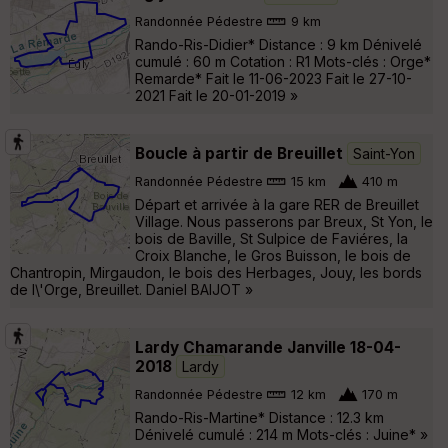
Randonnée Pédestre
9 km
Rando-Ris-Didier* Distance : 9 km Dénivelé
cumulé : 60 m Cotation : R1 Mots-clés : Orge*
Remarde* Fait le 11-06-2023 Fait le 27-10-
2021 Fait le 20-01-2019 »
Boucle à partir de Breuillet
Saint-Yon
Randonnée Pédestre
15 km
410 m
Départ et arrivée à la gare RER de Breuillet
Village. Nous passerons par Breux, St Yon, le
bois de Baville, St Sulpice de Faviéres, la
Croix Blanche, le Gros Buisson, le bois de
Chantropin, Mirgaudon, le bois des Herbages, Jouy, les bords
de l\'Orge, Breuillet. Daniel BAIJOT »
Lardy Chamarande Janville 18-04-
2018
Lardy
Randonnée Pédestre
12 km
170 m
Rando-Ris-Martine* Distance : 12.3 km
Dénivelé cumulé : 214 m Mots-clés : Juine* »