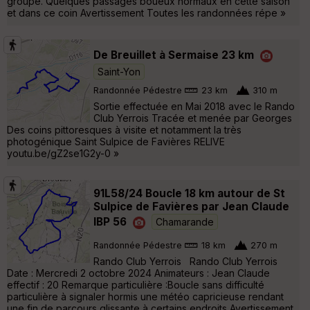
groupe. Quelques passages boueux normaux en cette saison
et dans ce coin Avertissement Toutes les randonnées répe »
De Breuillet à Sermaise 23 km
Saint-Yon
Randonnée Pédestre
23 km
310 m
Sortie effectuée en Mai 2018 avec le Rando
Club Yerrois Tracée et menée par Georges
Des coins pittoresques à visite et notamment la très
photogénique Saint Sulpice de Favières RELIVE
youtu.be/gZ2se1G2y-0 »
91L58/24 Boucle 18 km autour de St
Sulpice de Favières par Jean Claude
IBP 56
Chamarande
Randonnée Pédestre
18 km
270 m
Rando Club Yerrois Rando Club Yerrois
Date : Mercredi 2 octobre 2024 Animateurs : Jean Claude
effectif : 20 Remarque particulière :Boucle sans difficulté
particulière à signaler hormis une météo capricieuse rendant
une fin de parcours glissante à certains endroits Avertissement