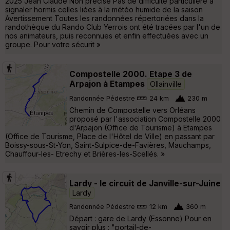
2025 Jean Claude Non précisé Pas de difficulté particulière à
signaler hormis celles liées à la météo humide de la saison
Avertissement Toutes les randonnées répertoriées dans la
randothèque du Rando Club Yerrois ont été tracées par l'un de
nos animateurs, puis reconnues et enfin effectuées avec un
groupe. Pour votre sécurit »
Compostelle 2000. Etape 3 de
Arpajon à Etampes
Ollainville
Randonnée Pédestre
24 km
230 m
Chemin de Compostelle vers Orléans
proposé par l'association Compostelle 2000
d'Arpajon (Office de Tourisme) à Etampes
(Office de Tourisme, Place de l'Hôtel de Ville) en passant par
Boissy-sous-St-Yon, Saint-Sulpice-de-Favières, Mauchamps,
Chauffour-les- Etrechy et Brières-les-Scellés. »
Lardy - le circuit de Janville-sur-Juine
Lardy
Randonnée Pédestre
12 km
360 m
Départ : gare de Lardy (Essonne) Pour en
savoir plus : "portail-de-