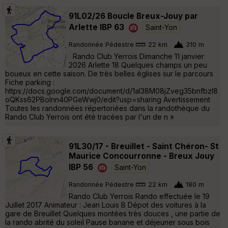
91L02/26 Boucle Breux-Jouy par
Arlette IBP 63
Saint-Yon
Randonnée Pédestre
22 km
310 m
Rando Club Yerrois Dimanche 11 janvier
2026 Arlette 18 Quelques champs un peu
boueux en cette saison. De très belles églises sur le parcours
Fiche parking :
https://docs.google.com/document/d/1aI38M08jZveg35bnfbzl8
oQKss62PBolnn40PGeWwj0/edit?usp=sharing Avertissement
Toutes les randonnées répertoriées dans la randothèque du
Rando Club Yerrois ont été tracées par l'un de n »
91L30/17 - Breuillet - Saint Chéron- St
Maurice Concourronne - Breux Jouy
IBP 56
Saint-Yon
Randonnée Pédestre
22 km
180 m
Rando Club Yerrois Rando effectuée le 19
Juillet 2017 Animateur : Jean Louis B Dépot des voitures à la
gare de Breuillet Quelques montées très douces , une partie de
la rando abrité du soleil Pause banane et déjeuner sous bois