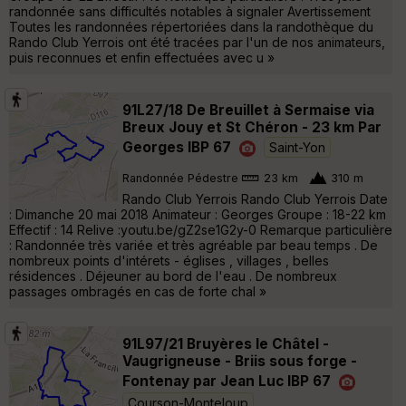
randonnée sans difficultés notables à signaler Avertissement
Toutes les randonnées répertoriées dans la randothèque du
Rando Club Yerrois ont été tracées par l'un de nos animateurs,
puis reconnues et enfin effectuées avec u »
91L27/18 De Breuillet à Sermaise via
Breux Jouy et St Chéron - 23 km Par
Georges IBP 67
Saint-Yon
Randonnée Pédestre
23 km
310 m
Rando Club Yerrois Rando Club Yerrois Date
: Dimanche 20 mai 2018 Animateur : Georges Groupe : 18-22 km
Effectif : 14 Relive :youtu.be/gZ2se1G2y-0 Remarque particulière
: Randonnée très variée et très agréable par beau temps . De
nombreux points d'intérets - églises , villages , belles
résidences . Déjeuner au bord de l'eau . De nombreux
passages ombragés en cas de forte chal »
91L97/21 Bruyères le Châtel -
Vaugrigneuse - Briis sous forge -
Fontenay par Jean Luc IBP 67
Courson-Monteloup