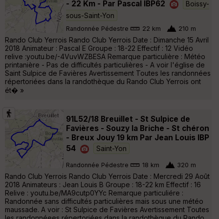
- 22 Km - Par Pascal IBP62
Boissy-
sous-Saint-Yon
Randonnée Pédestre
22 km
210 m
Rando Club Yerrois Rando Club Yerrois Date : Dimanche 15 Avril
2018 Animateur : Pascal E Groupe : 18-22 Effectif : 12 Vidéo
relive :youtu.be/-4VuvWZBESA Remarque particulière : Météo
printanière - Pas de difficultés particulières - A voir l'église de
Saint Sulpice de Favières Avertissement Toutes les randonnées
répertoriées dans la randothèque du Rando Club Yerrois ont
ét� »
91L52/18 Breuillet - St Sulpice de
Favières - Souzy la Briche - St chéron
- Breux Jouy 19 km Par Jean Louis IBP
54
Saint-Yon
Randonnée Pédestre
18 km
320 m
Rando Club Yerrois Rando Club Yerrois Date : Mercredi 29 Août
2018 Animateurs : Jean Louis B Groupe : 18-22 km Effectif : 16
Relive : youtu.be/MA9cutp0YYc Remarque particuliére :
Randonnée sans difficultés particulières mais sous une météo
maussade. A voir : St Sulpice de Favières Avertissement Toutes
les randonnéees répertoriées dans la randothèque du Rando