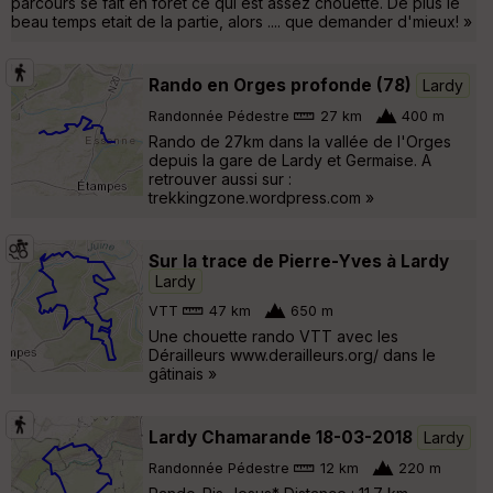
parcours se fait en forêt ce qui est assez chouette. De plus le
beau temps etait de la partie, alors .... que demander d'mieux! »
Rando en Orges profonde (78)
Lardy
Randonnée Pédestre
27 km
400 m
Rando de 27km dans la vallée de l'Orges
depuis la gare de Lardy et Germaise. A
retrouver aussi sur :
trekkingzone.wordpress.com »
Sur la trace de Pierre-Yves à Lardy
Lardy
VTT
47 km
650 m
Une chouette rando VTT avec les
Dérailleurs www.derailleurs.org/ dans le
gâtinais »
Lardy Chamarande 18-03-2018
Lardy
Randonnée Pédestre
12 km
220 m