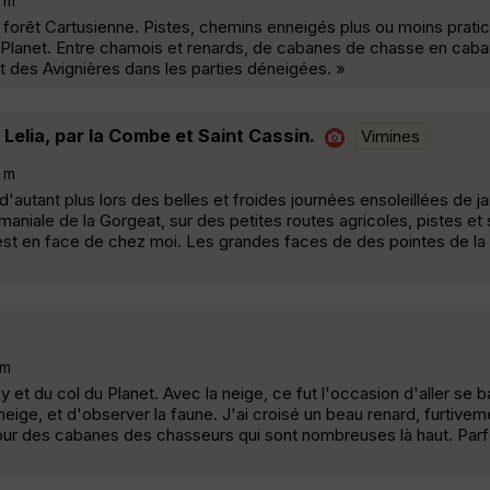
 m
 forêt Cartusienne. Pistes, chemins enneigés plus ou moins pratic
u Planet. Entre chamois et renards, de cabanes de chasse en caba
 des Avignières dans les parties déneigées. »
Lelia, par la Combe et Saint Cassin.
Vimines
 m
autant plus lors des belles et froides journées ensoleillées de ja
aniale de la Gorgeat, sur des petites routes agricoles, pistes et 
'est en face de chez moi. Les grandes faces de des pointes de la
 m
 et du col du Planet. Avec la neige, ce fut l'occasion d'aller se b
eige, et d'observer la faune. J'ai croisé un beau renard, furtivem
le tour des cabanes des chasseurs qui sont nombreuses là haut. Parf