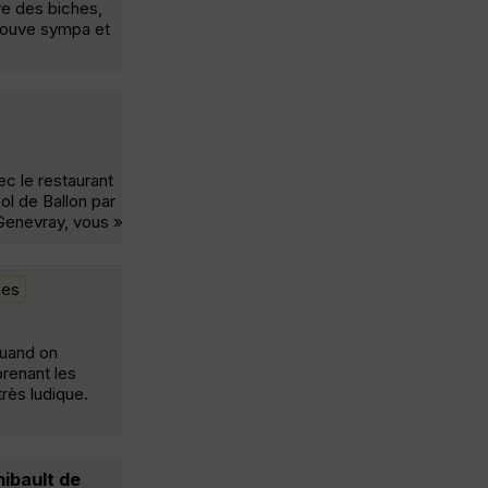
re des biches,
trouve sympa et
ec le restaurant
ol de Ballon par
 Genevray, vous »
nes
quand on
prenant les
rès ludique.
hibault de