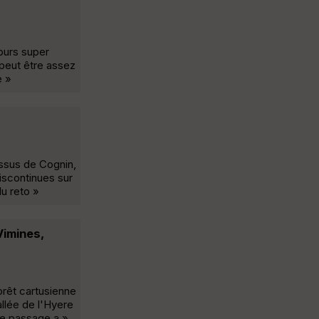
cours super
 peut être assez
e »
essus de Cognin,
discontinues sur
du reto »
Vimines,
orêt cartusienne
allée de l'Hyere
Le passage a »