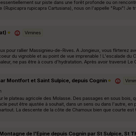
t essentiellement sur piste dans une forêt profonde ou on rencont
 (Rupicapra rupicapra Cartusiana), nous on l'appelle "Rupi"! Je 
at)
Vimines
gieux pour rallier Massignieu-de-Rives. A Jongieux, vous flirterez av
 coeur du vignoble et au point de vue imprenable ! L'escalade du C
haleur, ne pas être à cours d'hydratation. Après avoir traversé Le
r Montfort et Saint Sulpice, depuis Cognin
Vimi
m
ur le plateau agricole des Molasse. Des passages en sous bois, 
le peut être ajustée à souhait, dans un sens ou dans l'autre, en 
partout. La descente de la côte de Chamoux bien que courte est t
a Montagne de l'Epine depuis Cognin par St Sulpice, St T