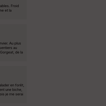
ables. Froid
ne et la
nvier. Au plus
sentiers au
 Gorgeat, de la
alader en forêt,
ent une biche,
ois je me serai