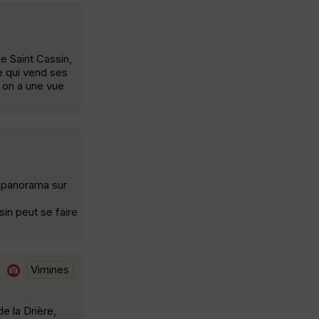
e Saint Cassin,
e qui vend ses
ù on a une vue
x panorama sur
in peut se faire
Vimines
e la Drière,