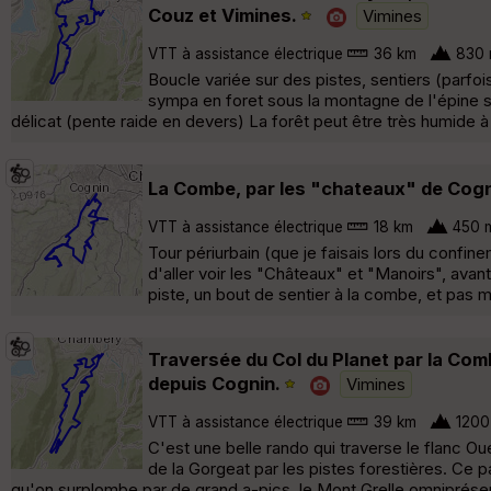
Couz et Vimines.
Vimines
VTT à assistance électrique
36 km
830 
Boucle variée sur des pistes, sentiers (parfoi
sympa en foret sous la montagne de l'épine su
délicat (pente raide en devers) La forêt peut être très humide à l
La Combe, par les "chateaux" de Cogn
VTT à assistance électrique
18 km
450 
Tour périurbain (que je faisais lors du confi
d'aller voir les "Châteaux" et "Manoirs", avan
piste, un bout de sentier à la combe, et pas m
Traversée du Col du Planet par la Comb
depuis Cognin.
Vimines
VTT à assistance électrique
39 km
1200
C'est une belle rando qui traverse le flanc 
de la Gorgeat par les pistes forestières. Ce 
qu'on surplombe par de grand a-pics, le Mont Grelle omniprésent