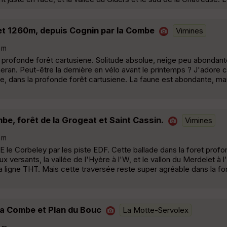
et 1260m, depuis Cognin par la Combe
Vimines
 m
la profonde forêt cartusiene. Solitude absolue, neige peu abonda
ran. Peut-être la dernière en vélo avant le printemps ? J'adore c
, dans la profonde forêt cartusiene. La faune est abondante, mais
be, forêt de la Grogeat et Saint Cassin.
Vimines
 m
le Corbeley par les piste EDF. Cette ballade dans la foret profo
versants, la vallée de l'Hyère à l'W, et le vallon du Merdelet à l'
 ligne THT. Mais cette traversée reste super agréable dans la fo
 la Combe et Plan du Bouc
La Motte-Servolex