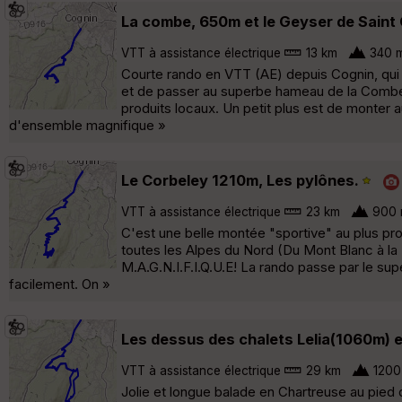
La combe, 650m et le Geyser de Saint
VTT à assistance électrique
13 km
340 
Courte rando en VTT (AE) depuis Cognin, qui p
et de passer au superbe hameau de la Combe,
produits locaux. Un petit plus est de monter 
d'ensemble magnifique »
Le Corbeley 1210m, Les pylônes.
VTT à assistance électrique
23 km
900 
C'est une belle montée "sportive" au plus pro
toutes les Alpes du Nord (Du Mont Blanc à la 
M.A.G.N.I.F.I.Q.U.E! La rando passe par le su
facilement. On »
Les dessus des chalets Lelia(1060m) e
VTT à assistance électrique
29 km
1200
Jolie et longue balade en Chartreuse au pied 