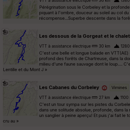
VTT à assistance électrique
36 km
1380
Pérégrination sous le Corbeley et la profonde
piquant à l'ombre, douceur au soleil au col d
récompense...Superbe descente dans la forêt
Les dessous de la Gorgeat et le chalet 
VTT à assistance électrique
30 km
1280
C'est une belle et longue balade en VTT(AE) d'
profond des forêts de Chartreuse, dans la dom
milieu d'une faune sauvage dont le loup.... C
Lentille et du Mont J »
Les Cabanes du Corbeley
Vimines
VTT à assistance électrique
27 km
1100
C'est un tour sympa sur les pistes du Corbeley
dans une solitude absolue, profonde, dans la n
un sanglier à peine aperçu! Et puis j'ai fait 
cru au »