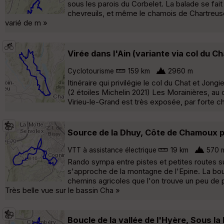
sous les parois du Corbelet. La balade se fai
chevreuils, et même le chamois de Chartreuse
varié de m »
Virée dans l'Ain (variante via col du Ch
Cyclotourisme
159 km
2960 m
Itinéraire qui privilégie le col du Chat et Jon
(2 étoiles Michelin 2021) Les Morainières, au
Virieu-le-Grand est très exposée, par forte c
Source de la Dhuy, Côte de Chamoux pa
VTT à assistance électrique
19 km
570 
Rando sympa entre pistes et petites routes s
s'approche de la montagne de l'Epine. La bouc
chemins agricoles que l'on trouve un peu de 
Très belle vue sur le bassin Cha »
Boucle de la vallée de l'Hyère, Sous l