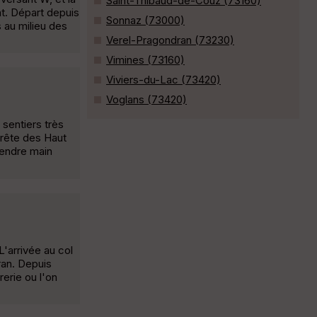
Saint-Thibaud-de-Couz (73160)
at. Départ depuis
Sonnaz (73000)
 au milieu des
Verel-Pragondran (73230)
Vimines (73160)
Viviers-du-Lac (73420)
Voglans (73420)
sentiers très
rête des Haut
rendre main
L'arrivée au col
ran. Depuis
rerie ou l'on