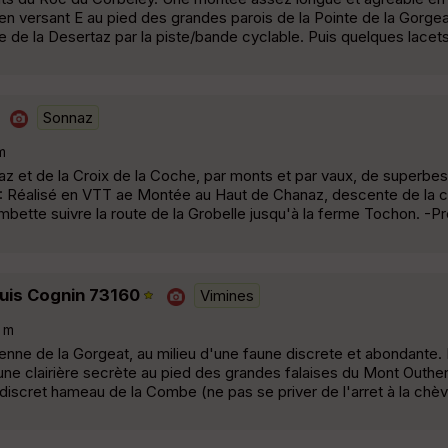
en versant E au pied des grandes parois de la Pointe de la Gorge
e de la Desertaz par la piste/bande cyclable. Puis quelques lacets
Sonnaz
m
 et de la Croix de la Coche, par monts et par vaux, de superbes 
 Réalisé en VTT ae Montée au Haut de Chanaz, descente de la c
bette suivre la route de la Grobelle jusqu'à la ferme Tochon. -P
puis Cognin 73160
Vimines
 m
ienne de la Gorgeat, au milieu d'une faune discrete et abondante. 
une clairière secrète au pied des grandes falaises du Mont Outhe
t discret hameau de la Combe (ne pas se priver de l'arret à la chèv