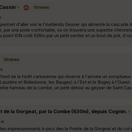
 Cassin
Vimines
m
ermet d'aller voir le l'inattendu Geyser qui alimente la cascade d
 par une piste confortable, ou on trouvera une superbe chèvreri
au point IGN coté 626m par un petit sentier et un bout de pré, d'o
Vimines
m
fond de la forêt cartusienne qui réserve à l'arrivée un somptueu
Lauzière et Belledonne, les Bauges) à l'Est et le Bugey à l'Ouest.
perbe hameau de la combe, un petit détour au geyser de Saint Cass
t de la Gorgeat, par la Combe (630m), depuis Cognin.
 m
des impressionnants à-pics des la Pointe de la Gorgeat et du col d