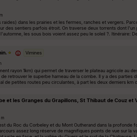
m
s raides) dans les prairies et les fermes, ranches et vergers. Par
r des sentiers parfois étroit. On traverse deux torrents dont l'un
'automne, les sous bois voient assez peu le soleil ?. Itinéraire: D
in.
Vimines
m
nement rayon 1km) qui permet de traverser le plateau agricole au d
t de retrouver le superbe hameau de la combe. Il y a des parties 
al de petites routes peu circulantes, à part les deux derniers km 
e et les Granges du Grapillons, St Thibaut de Couz et 
 m
Ouest du Roc du Corbeley et du Mont Outherand dans la profonde f
parcours assez long réserve de magnifiques points de vue sur la v
 juste en face, et la vallée du Giuers et le sud de la Chatreuse. 