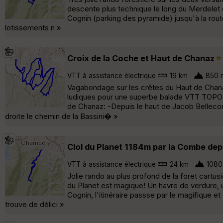
descente plus technique le long du Merdelet 
Cognin (parking des pyramide) jusqu'à la rout
lotissements n »
Croix de la Coche et Haut de Chanaz
VTT à assistance électrique
19 km
850 
Vagabondage sur les crêtes du Haut de Chanaz
ludiques pour une superbe balade VTT TOPO:
de Chanaz: -Depuis le haut de Jacob Bellecom
droite le chemin de la Bassini� »
Clol du Planet 1184m par la Combe de
VTT à assistance électrique
24 km
1080
Jolie rando au plus profond de la foret cartus
du Planet est magique! Un havre de verdure, 
Cognin, l'itinéraire passse par le magifique e
trouve de délici »