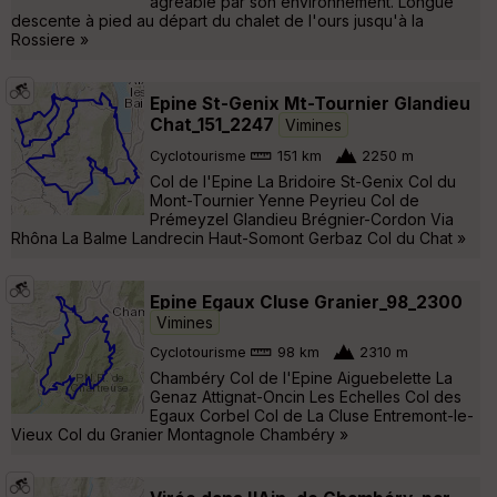
agréable par son environnement. Longue
descente à pied au départ du chalet de l'ours jusqu'à la
Rossiere »
Epine St-Genix Mt-Tournier Glandieu
Chat_151_2247
Vimines
Cyclotourisme
151 km
2250 m
Col de l'Epine La Bridoire St-Genix Col du
Mont-Tournier Yenne Peyrieu Col de
Prémeyzel Glandieu Brégnier-Cordon Via
Rhôna La Balme Landrecin Haut-Somont Gerbaz Col du Chat »
Epine Egaux Cluse Granier_98_2300
Vimines
Cyclotourisme
98 km
2310 m
Chambéry Col de l'Epine Aiguebelette La
Genaz Attignat-Oncin Les Echelles Col des
Egaux Corbel Col de La Cluse Entremont-le-
Vieux Col du Granier Montagnole Chambéry »