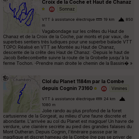
Croix de la Coche et Haut de Chanaz
Sonnaz
VTT à assistance électrique
19 km
850
m
Vagabondage sur les crêtes du Haut de
Chanaz et de la Croix de la Coche, par monts et par vaux, de
superbes sentiers très ludiques pour une superbe balade VTT
TOPO: Réalisé en VTT ae Montée au Haut de Chanaz,
descente de la crête des Haut de Chanaz: -Depuis le haut de
Jacob Bellecombette suivre la route de la Grobelle jusqu'à la
ferme Tochon. -Prendre main droite le chemin de la Bassini� »
Clol du Planet 1184m par la Combe
depuis Cognin 73160
Vimines
VTT à assistance électrique
24 km
1080 m
Jolie rando au plus profond de la foret
cartusienne de la Gorgeat, au milieu d'une faune discrete et
abondante. L'arrivée au col du Planet est magique! Un havre de
verdure, une clairière secrète au pied des grandes falaises du
Mont Outheran. Depuis Cognin, l'itinéraire passse par le
magifique et discret hameau de la Combe (ne pas se priver de