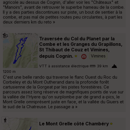
agricole au dessus de Cognin, d'aller voir les "Châteaux" et
"Manoirs", avant de retrouver le superbe hameau de la combe.
Il y a des parties discontinues sur piste, un bout de sentier à la
combe, et pas mal de petites routes peu circulantes, à part les
deux derniers km du reto »
Traversée du Col du Planet par la
Combe et les Granges du Grapillons,
St Thibaut de Couz et Vimines,
depuis Cognin.
Vimines
VTT à assistance électrique
39 km
1200 m
C'est une belle rando qui traverse le flanc Ouest du Roc du
Corbeley et du Mont Outherand dans la profonde forêt
cartusienne de la Gorgeat par les pistes forestières. Ce
parcours assez long réserve de magnifiques points de vue sur
la vallée de l'Hyere qu'on surplombe par de grand a-pics, le
Mont Grelle omniprésent juste en face, et la vallée du Giuers et
le sud de la Chatreuse. Le passage a »
Le Mont Grelle côté Chambéry