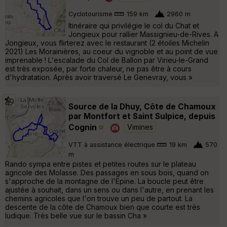
Cyclotourisme
159 km
2960 m
Itinéraire qui privilégie le col du Chat et
Jongieux pour rallier Massignieu-de-Rives. A
Jongieux, vous flirterez avec le restaurant (2 étoiles Michelin
2021) Les Morainières, au coeur du vignoble et au point de vue
imprenable ! L'escalade du Col de Ballon par Virieu-le-Grand
est très exposée, par forte chaleur, ne pas être à cours
d'hydratation. Après avoir traversé Le Genevray, vous »
Source de la Dhuy, Côte de Chamoux
par Montfort et Saint Sulpice, depuis
Cognin
Vimines
VTT à assistance électrique
19 km
570
m
Rando sympa entre pistes et petites routes sur le plateau
agricole des Molasse. Des passages en sous bois, quand on
s'approche de la montagne de l'Epine. La boucle peut être
ajustée à souhait, dans un sens ou dans l'autre, en prenant les
chemins agricoles que l'on trouve un peu de partout. La
descente de la côte de Chamoux bien que courte est très
ludique. Très belle vue sur le bassin Cha »