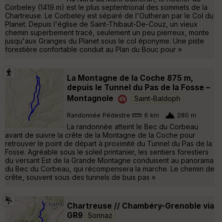
Corbeley (1419 m) est le plus septentrional des sommets de la
Chartreuse. Le Corbeley est séparé de l'Outheran par le Col du
Planet. Depuis l'église de Saint-Thibaut-De-Couz, un vieux
chemin superbement tracé, seulement un peu pierreux, monte
jusqu'aux Granges du Planet sous le col éponyme. Une piste
forestière confortable conduit au Plan du Bouc pour »
La Montagne de la Coche 875 m,
depuis le Tunnel du Pas de la Fosse –
Montagnole
Saint-Baldoph
Randonnée Pédestre
6 km
280 m
La randonnée atteint le Bec du Corbeau
avant de suivre la crête de la Montagne de la Coche pour
retrouver le point de départ à proximité du Tunnel du Pas de la
Fosse. Agréable sous le soleil printanier, les sentiers forestiers
du versant Est de la Grande Montagne conduisent au panorama
du Bec du Corbeau, qui récompensera la marche. Le chemin de
crête, souvent sous des tunnels de buis pas »
Chartreuse // Chambéry-Grenoble via
GR9
Sonnaz