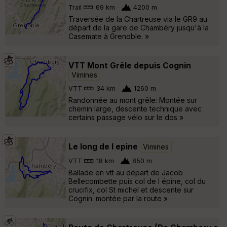
Trail
69 km
4200 m
Traversée de la Chartreuse via le GR9 au
départ de la gare de Chambéry jusqu'à la
Casemate à Grenoble. »
VTT Mont Grêle depuis Cognin
Vimines
VTT
34 km
1260 m
Randonnée au mont grêle: Montée sur
chemin large, descente technique avec
certains passage vélo sur le dos »
Le long de l epine
Vimines
VTT
18 km
850 m
Ballade en vtt au départ de Jacob
Bellecombette puis col de l épine, col du
crucifix, col St michel et descente sur
Cognin. montée par la route »