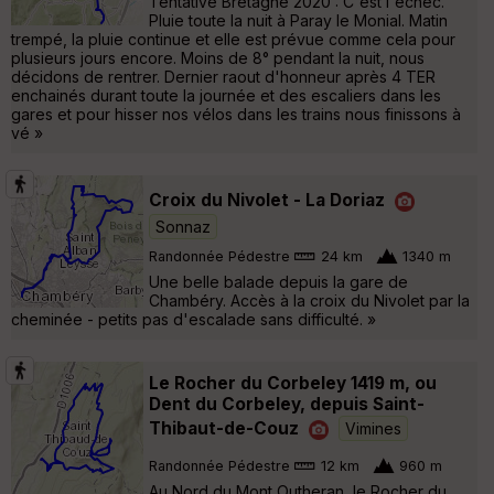
Tentative Bretagne 2020 : C'est l'échec.
Pluie toute la nuit à Paray le Monial. Matin
trempé, la pluie continue et elle est prévue comme cela pour
plusieurs jours encore. Moins de 8° pendant la nuit, nous
décidons de rentrer. Dernier raout d'honneur après 4 TER
enchainés durant toute la journée et des escaliers dans les
gares et pour hisser nos vélos dans les trains nous finissons à
vé »
Croix du Nivolet - La Doriaz
Sonnaz
Randonnée Pédestre
24 km
1340 m
Une belle balade depuis la gare de
Chambéry. Accès à la croix du Nivolet par la
cheminée - petits pas d'escalade sans difficulté. »
Le Rocher du Corbeley 1419 m, ou
Dent du Corbeley, depuis Saint-
Thibaut-de-Couz
Vimines
Randonnée Pédestre
12 km
960 m
Au Nord du Mont Outheran, le Rocher du