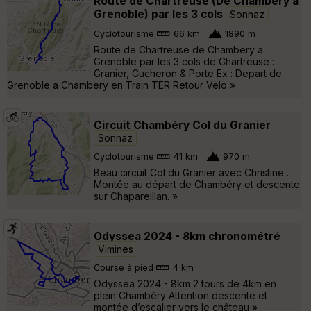
Route de Chartreuse (De Chambery a
Grenoble) par les 3 cols
Sonnaz
Cyclotourisme
66 km
1890 m
Route de Chartreuse de Chambery a
Grenoble par les 3 cols de Chartreuse :
Granier, Cucheron & Porte Ex : Depart de
Grenoble a Chambery en Train TER Retour Velo »
Circuit Chambéry Col du Granier
Sonnaz
Cyclotourisme
41 km
970 m
Beau circuit Col du Granier avec Christine .
Montée au départ de Chambéry et descente
sur Chapareillan. »
Odyssea 2024 - 8km chronométré
Vimines
Course à pied
4 km
Odyssea 2024 - 8km 2 tours de 4km en
plein Chambéry Attention descente et
montée d’escalier vers le château »