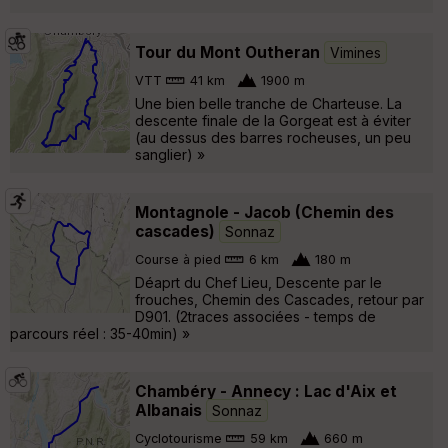
Tour du Mont Outheran
Vimines
VTT
41 km
1900 m
Une bien belle tranche de Charteuse. La
descente finale de la Gorgeat est à éviter
(au dessus des barres rocheuses, un peu
sanglier) »
Montagnole - Jacob (Chemin des
cascades)
Sonnaz
Course à pied
6 km
180 m
Déaprt du Chef Lieu, Descente par le
frouches, Chemin des Cascades, retour par
D901. (2traces associées - temps de
parcours réel : 35-40min) »
Chambéry - Annecy : Lac d'Aix et
Albanais
Sonnaz
Cyclotourisme
59 km
660 m