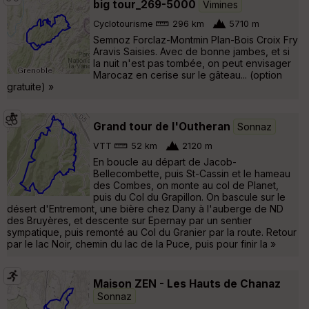
big tour_269-5000
Vimines
Cyclotourisme
296 km
5710 m
Semnoz Forclaz-Montmin Plan-Bois Croix Fry
Aravis Saisies. Avec de bonne jambes, et si
la nuit n'est pas tombée, on peut envisager
Marocaz en cerise sur le gâteau... (option
gratuite) »
Grand tour de l'Outheran
Sonnaz
VTT
52 km
2120 m
En boucle au départ de Jacob-
Bellecombette, puis St-Cassin et le hameau
des Combes, on monte au col de Planet,
puis du Col du Grapillon. On bascule sur le
désert d'Entremont, une bière chez Dany à l'auberge de ND
des Bruyères, et descente sur Epernay par un sentier
sympatique, puis remonté au Col du Granier par la route. Retour
par le lac Noir, chemin du lac de la Puce, puis pour finir la »
Maison ZEN - Les Hauts de Chanaz
Sonnaz