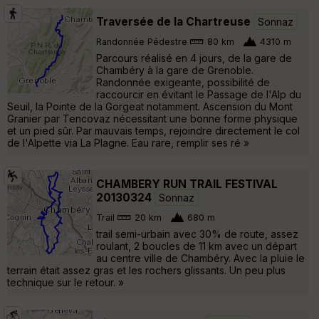
Traversée de la Chartreuse
Sonnaz
Randonnée Pédestre
80 km
4310 m
Parcours réalisé en 4 jours, de la gare de
Chambéry à la gare de Grenoble.
Randonnée exigeante, possibilité de
raccourcir en évitant le Passage de l'Alp du
Seuil, la Pointe de la Gorgeat notamment. Ascension du Mont
Granier par Tencovaz nécessitant une bonne forme physique
et un pied sûr. Par mauvais temps, rejoindre directement le col
de l'Alpette via La Plagne. Eau rare, remplir ses ré »
CHAMBERY RUN TRAIL FESTIVAL
20130324
Sonnaz
Trail
20 km
680 m
trail semi-urbain avec 30% de route, assez
roulant, 2 boucles de 11 km avec un départ
au centre ville de Chambéry. Avec la pluie le
terrain était assez gras et les rochers glissants. Un peu plus
technique sur le retour. »