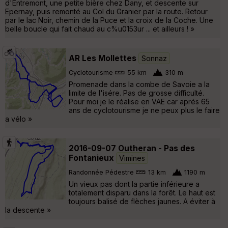
d'Entremont, une petite bière chez Dany, et descente sur
Epernay, puis remonté au Col du Granier par la route. Retour
par le lac Noir, chemin de la Puce et la croix de la Coche. Une
belle boucle qui fait chaud au c%u0153ur ... et ailleurs ! »
AR Les Mollettes
Sonnaz
Cyclotourisme
55 km
310 m
Promenade dans la combe de Savoie a la
limite de l'isére. Pas de grosse difficulté.
Pour moi je le réalise en VAE car aprés 65
ans de cyclotourisme je ne peux plus le faire
a vélo »
2016-09-07 Outheran - Pas des
Fontanieux
Vimines
Randonnée Pédestre
13 km
1190 m
Un vieux pas dont la partie inférieure a
totalement disparu dans la forêt. Le haut est
toujours balisé de flèches jaunes. A éviter à
la descente »