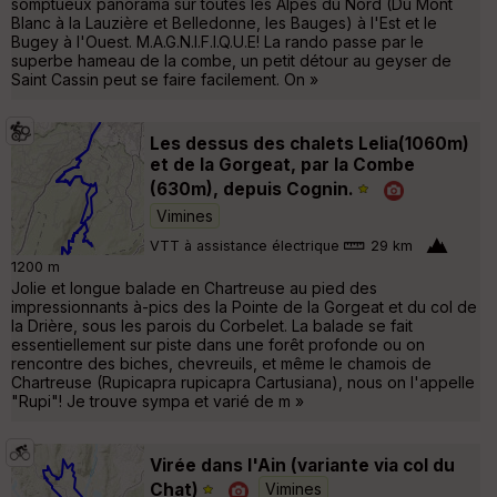
somptueux panorama sur toutes les Alpes du Nord (Du Mont
Blanc à la Lauzière et Belledonne, les Bauges) à l'Est et le
Bugey à l'Ouest. M.A.G.N.I.F.I.Q.U.E! La rando passe par le
superbe hameau de la combe, un petit détour au geyser de
Saint Cassin peut se faire facilement. On »
Les dessus des chalets Lelia(1060m)
et de la Gorgeat, par la Combe
(630m), depuis Cognin.
Vimines
VTT à assistance électrique
29 km
1200 m
Jolie et longue balade en Chartreuse au pied des
impressionnants à-pics des la Pointe de la Gorgeat et du col de
la Drière, sous les parois du Corbelet. La balade se fait
essentiellement sur piste dans une forêt profonde ou on
rencontre des biches, chevreuils, et même le chamois de
Chartreuse (Rupicapra rupicapra Cartusiana), nous on l'appelle
"Rupi"! Je trouve sympa et varié de m »
Virée dans l'Ain (variante via col du
Chat)
Vimines