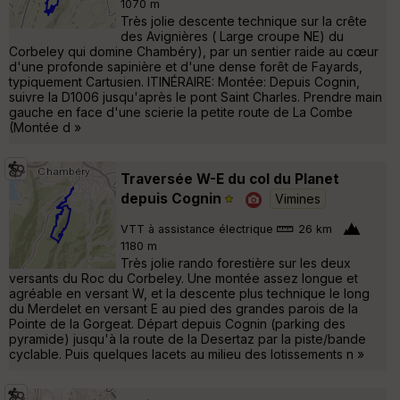
1070 m
Très jolie descente technique sur la crête
des Avignières ( Large croupe NE) du
Corbeley qui domine Chambéry), par un sentier raide au cœur
d'une profonde sapinière et d'une dense forêt de Fayards,
typiquement Cartusien. ITINÉRAIRE: Montée: Depuis Cognin,
suivre la D1006 jusqu'après le pont Saint Charles. Prendre main
gauche en face d'une scierie la petite route de La Combe
(Montée d »
Traversée W-E du col du Planet
depuis Cognin
Vimines
VTT à assistance électrique
26 km
1180 m
Très jolie rando forestière sur les deux
versants du Roc du Corbeley. Une montée assez longue et
agréable en versant W, et la descente plus technique le long
du Merdelet en versant E au pied des grandes parois de la
Pointe de la Gorgeat. Départ depuis Cognin (parking des
pyramide) jusqu'à la route de la Desertaz par la piste/bande
cyclable. Puis quelques lacets au milieu des lotissements n »