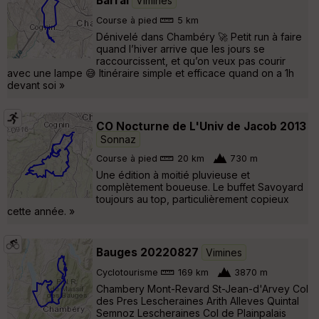
Barral
Vimines
Course à pied
5 km
Dénivelé dans Chambéry 🚀 Petit run à faire
quand l’hiver arrive que les jours se
raccourcissent, et qu’on veux pas courir
avec une lampe 😅 Itinéraire simple et efficace quand on a 1h
devant soi »
CO Nocturne de L'Univ de Jacob 2013
Sonnaz
Course à pied
20 km
730 m
Une édition à moitié pluvieuse et
complètement boueuse. Le buffet Savoyard
toujours au top, particulièrement copieux
cette année. »
Bauges 20220827
Vimines
Cyclotourisme
169 km
3870 m
Chambery Mont-Revard St-Jean-d'Arvey Col
des Pres Lescheraines Arith Alleves Quintal
Semnoz Lescheraines Col de Plainpalais