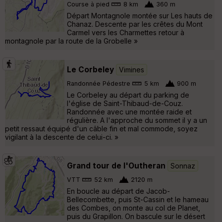
Course à pied
8 km
360 m
Départ Montagnole montée sur Les hauts de
Chanaz. Descente par les crêtes du Mont
Carmel vers les Charmettes retour à
montagnole par la route de la Grobelle »
Le Corbeley
Vimines
Randonnée Pédestre
5 km
900 m
Le Corbeley au départ du parking de
l'église de Saint-Thibaud-de-Couz.
Randonnée avec une montée raide et
régulière. A l'approche du sommet il y a un
petit ressaut équipé d'un câble fin et mal commode, soyez
vigilant à la descente de celui-ci. »
Grand tour de l'Outheran
Sonnaz
VTT
52 km
2120 m
En boucle au départ de Jacob-
Bellecombette, puis St-Cassin et le hameau
des Combes, on monte au col de Planet,
puis du Grapillon. On bascule sur le désert