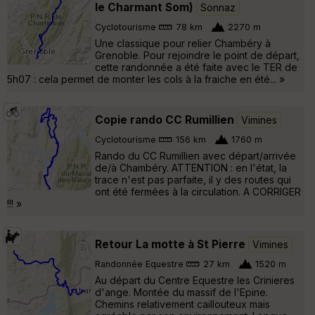
le Charmant Som)
Sonnaz
Cyclotourisme
78 km
2270 m
Une classique pour relier Chambéry à
Grenoble. Pour rejoindre le point de départ,
cette randonnée a été faite avec le TER de
5h07 : cela permet de monter les cols à la fraiche en été... »
Copie rando CC Rumillien
Vimines
Cyclotourisme
156 km
1760 m
Rando du CC Rumillien avec départ/arrivée
de/à Chambéry. ATTENTION : en l'état, la
trace n'est pas parfaite, il y des routes qui
ont été fermées à la circulation. A CORRIGER
!!! »
Retour La motte à St Pierre
Vimines
Randonnée Equestre
27 km
1520 m
Au départ du Centre Equestre les Crinieres
d'ange. Montée du massif de l'Epine.
Chemins relativement caillouteux mais