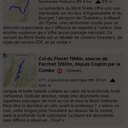
Randonnée Pédestre
8 km
810 m
Le belvédère du Mont Grelle offre une vue
imprenable sur les lacs d'Aiguebelette et du
Bourget, l'aéroport de Chambéry, le Massif
de l’Épine. Une randonnée courte pour un
dénivelé respectable qui s'effectue en majorité à l'ombre. Une
montée soutenue qui n'offre aucun passage reposant. Ce
versant du Mont Grelle est un dédale de chemins forestiers, de
voies de service EDF, et de sentie »
Col du Planet 1184m, source de
Parchet 1260m, depuis Cognin par la
Combe
Vimines
VTT à assistance électrique
32 km
1290 m
Longue et belle balade solitaire au cœur de la profonde forêt
cartusiene. Solitude absolue, neige peu abondante mais
superbes paysages de noël au col et sous le Mont Outheran.
Peut-être la dernière en vélo avant le printemps ? J'adore ce
coin, cette longue piste forestière au-dessus de la combe,
dans la profonde forêt cartusiene. La faune est abondante,
mais difficile à observer... Pourt »