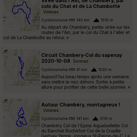
Virée dans l'Ain, de Chambéry, par
cols du Chat et de La Chambotte
Vimines
Cyclotourisme
140 km
1510 m
Au départ de Chambéry, petite virée sur les
routes de l'Ain, par le col du Chat à l'aller et
col de La Chambotte au retour. »
Circuit Chambery-Col du sapenay
2020-10-08
Sonnaz
Cyclotourisme
91 km
1020 m
Aujourd'hui beau temps après une semaine
sans mettre le nez dehors. Sortie à petite
allure pour profiter de cette belle journée. »
Autour Chambéry, montagneux !
Vimines
Cyclotourisme
141 km
3110 m
Chambéry Col de l'Epine Aiguebellette Col
du Banchet Rochefort Col de la Crusille
Gerbaix Yenne Jongieux St-Pierre-de-C. La