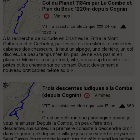
Col du Planet 1184m par La Combe et
Plan du Bouc 1220m depuis Cognin
Vimines
VTT à assistance électrique
24 km
1030 m
A la recherche de solitude en Chartreuse. Entre le Mont
Outheran et le Corbeley, par les pistes forestières et entre les
cabanes des chasseurs, là haut un alpage, une clairière, un col
discret... Le beau temps n'en fini pas. Je ne vais pas m'en
plaindre. Même si la neige fond, vite, beaucoup trop vite. Les
pistes et les chemins sur ce versant Ouest deviennent à
nouveau praticables même au p »
Trois descentes ludiques à la Combe
(depuis Cognin)
Vimines
VTT à assistance électrique
17 km
650
m
C'est un petit run que j'ai imaginé quand je
veux m'amuser! Depuis la Combe, on peux faire trois
descentes amusantes. La première consiste à descendre droit
dans le grand pré depuis le village jusqu'au superbe geyser de
Saint Cassin (on respecte le pré, pas de vélo quand les herbes