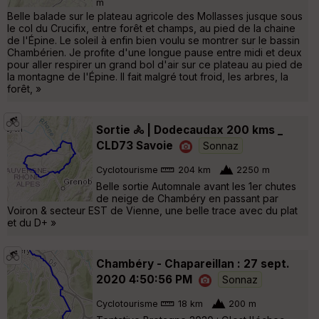
m
Belle balade sur le plateau agricole des Mollasses jusque sous
le col du Crucifix, entre forêt et champs, au pied de la chaine
de l'Épine. Le soleil à enfin bien voulu se montrer sur le bassin
Chambérien. Je profite d'une longue pause entre midi et deux
pour aller respirer un grand bol d'air sur ce plateau au pied de
la montagne de l'Épine. Il fait malgré tout froid, les arbres, la
forêt, »
Sortie ​🚴​ | Dodecaudax 200 kms _
CLD73 Savoie
Sonnaz
Cyclotourisme
204 km
2250 m
Belle sortie Automnale avant les 1er chutes
de neige de Chambéry en passant par
Voiron & secteur EST de Vienne, une belle trace avec du plat
et du D+ »
Chambéry - Chapareillan : 27 sept.
2020 4:50:56 PM
Sonnaz
Cyclotourisme
18 km
200 m