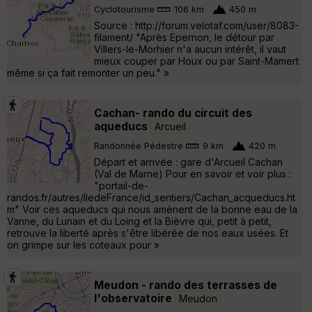
Cyclotourisme
106 km
450 m
Source : http://forum.velotaf.com/user/8083-
filament/ "Après Epernon, le détour par
Villers-le-Morhier n'a aucun intérêt, il vaut
mieux couper par Houx ou par Saint-Mamert
même si ça fait remonter un peu." »
Cachan- rando du circuit des
aqueducs
Arcueil
Randonnée Pédestre
9 km
420 m
Départ et arrivée : gare d'Arcueil Cachan
(Val de Marne) Pour en savoir et voir plus :
"portail-de-
randos.fr/autres/IledeFrance/id_sentiers/Cachan_acqueducs.ht
m" Voir ces aqueducs qui nous amènent de la bonne eau de la
Vanne, du Lunain et du Loing et la Bièvre qui, petit à petit,
retrouve la liberté après s'être libérée de nos eaux usées. Et
on grimpe sur les coteaux pour »
Meudon - rando des terrasses de
l'observatoire
Meudon