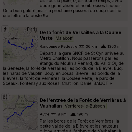
dis sous la pluie, c\'est tout le temps, avec
boue généralisée et nombreuses flaques.
On a bien galéré, mais la prochaine passera du coup comme
une lettre à la poste !! »
De la forêt de Versailles à la Coulée
Verte
Malakoff
Randonnée Pédestre
36 km
1300 m
Départ à la gare SNCF de St Cyr, arrivée au
Métro Chatillon . Nous passerons par les
étangs du Moulin à Renard, du Val d'Or, de
la Geneste, la forêt de Versailles, les bords de la Bievre, Buq,
les haras de Vauptin, Jouy en Josas, Bievre, les bords de la
Bievres, la forêt de Verriéres, la Coulée Verte, le parc de
Sceaux, Fontenay aux Roses, Chatillon. Daniel BAIJOT »
De l'entrée de la Forêt de Verrières à
Vauhallan
Verrières-le-Buisson
Autre
8 km
190 m
Par les bords de la Forêt de Verrières, la
petite vallée de la Bièvre et les hauteurs
d'Igny, arrivée à l'abbaye de Vauhallan, à