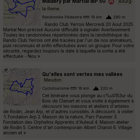
Malabry par Martial IBP 50
Bourg-
la-Reine
Randonnée Pédestre
19 km
280 m
Rando Club Yerrois Mercredi 20 Aout 2025
Martial Non précisé Aucune difficulté à signaler Avertissement
Toutes les randonnées répertoriées dans la randothèque du
Rando Club Yerrois ont été tracées par l'un de nos animateurs,
puis reconnues et enfin effectuées avec un groupe. Pour votre
sécurité, regardez toujours la date à laquelle la sortie a été
effectuée - Nou »
Qu'elles sont vertes mes vallées
Meudon
Cyclotourisme
16 km
220 m
Cet itinéraire vous plonge au c%u0153ur du
Bois de Clamart et vous invite à également à
découvrir les maisons et ateliers d'artistes
de Rodin, Jean Arp, et d'autres curiosités. A découvrir, à visiter
:1. Fondation Arp 2. Maison de la nature, Parc Paumier 3.
Fondation des Orphelins Apprentis d'Auteuil 4. Maison-atelier
de Rodin 5. Centre d'art contemporain Albert Chanot 6. Village
ancien et »