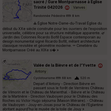
sacré / Gare Montparnasse à Eglise
Trinité 042026
Vanves
Randonnée Pédestre
8 km
⛪ Église Notre-Dame-du-Travail Église du
début du XXe siècle construite pour les ouvriers de l’exposition
universelle, célèbre pour sa structure métallique apparente. 🌿
Jardin des Colonnes Ricardo Bofill Espace contemporain au
design monumental signé Ricardo Bofill, mêlant architecture
classique revisitée et géométrie moderne. ⚰️ Cimetière du
Montparnasse Créé au XIXe si� »
Valée de la Bièvre et de l'Yvette
Antony
Cyclotourisme
68 km
520 m
Depart d'Antony - Direction Bièvre en
passant sous le forêt de Verrières Château
de Vilmorin et le Château de Marienthal. - Bièvre et le Château
de la Martinère - Direction Vauboyen pour le Château des
Roches où Victor Hugo séjourna (Maison littéraire). - Château
de Vauboyen - Jouy-en-Josas pour le Château de l’Eglantine
abritant aujourd’hui le musée de la toile de Jouy »