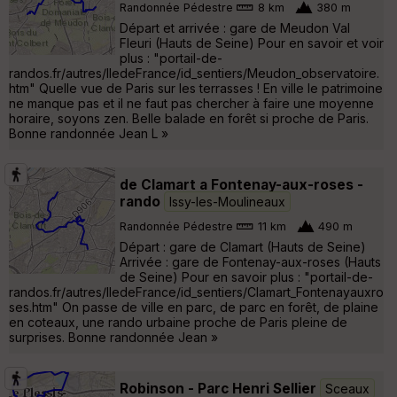
Randonnée Pédestre
8 km
380 m
Départ et arrivée : gare de Meudon Val
Fleuri (Hauts de Seine) Pour en savoir et voir
plus : "portail-de-
randos.fr/autres/IledeFrance/id_sentiers/Meudon_observatoire.
htm" Quelle vue de Paris sur les terrasses ! En ville le patrimoine
ne manque pas et il ne faut pas chercher à faire une moyenne
horaire, soyons zen. Belle balade en forêt si proche de Paris.
Bonne randonnée Jean L »
de Clamart a Fontenay-aux-roses -
rando
Issy-les-Moulineaux
Randonnée Pédestre
11 km
490 m
Départ : gare de Clamart (Hauts de Seine)
Arrivée : gare de Fontenay-aux-roses (Hauts
de Seine) Pour en savoir plus : "portail-de-
randos.fr/autres/IledeFrance/id_sentiers/Clamart_Fontenayauxro
ses.htm" On passe de ville en parc, de parc en forêt, de plaine
en coteaux, une rando urbaine proche de Paris pleine de
surprises. Bonne randonnée Jean »
Robinson - Parc Henri Sellier
Sceaux