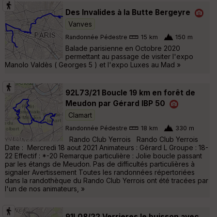
Des Invalides à la Butte Bergeyre
Vanves
Randonnée Pédestre
15 km
150 m
Balade parisienne en Octobre 2020
permettant au passage de visiter l'expo
Manolo Valdès ( Georges 5 ) et l'expo Luxes au Mad »
92L73/21 Boucle 19 km en forêt de
Meudon par Gérard IBP 50
Clamart
Randonnée Pédestre
18 km
330 m
Rando Club Yerrois Rando Club Yerrois
Date : Mercredi 18 aout 2021 Animateurs : Gérard L Groupe : 18-
22 Effectif : *-20 Remarque particulière : Jolie boucle passant
par les étangs de Meudon. Pas de difficultés particulières à
signaler Avertissement Toutes les randonnées répertoriées
dans la randothèque du Rando Club Yerrois ont été tracées par
l'un de nos animateurs, »
91L08/22 Verrieres le buisson avec