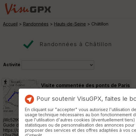
Accueil
>
Randonnées
>
Hauts-de-Seine
> Châtillon
Randonnées à Châtillon
Activité
Visite commentée des ponts de Paris
IBP 48
Boulogne-Billancourt
Pour soutenir VisuGPX, faites le b
Randonnée Pédestre
20 km
400 m
Guide de visite :
En cliquant sur "accepter" vous autorisez l'utilisation 
https://drive.google.com/file/d/11ZohzwV8Eq
usage technique nécessaires au bon fonctionnement du 
jWc52tKfsr8mNpAdt7osZM/view?usp=sharing Généralités :
que l'utilisation d'autres cookies (éventuellement tiers)
Guide de visite :
statistiques ou de personnalisation des annonces pour
https://drive.google.com/file/d/11ZohzwV8EqjWc52tKfsr8mNpAd
proposer des services et des offres adaptées à vos c
t7osZM/view?usp=sharing Les ponts de Paris sont considérés
d'interêt.