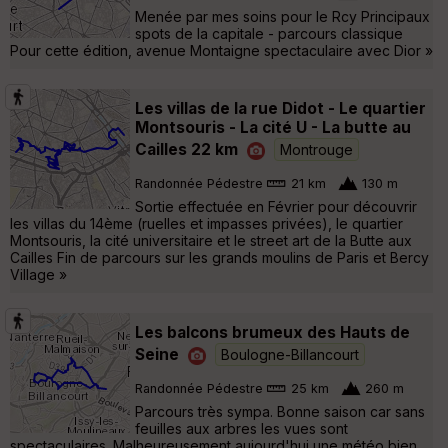
Menée par mes soins pour le Rcy Principaux
spots de la capitale - parcours classique
Pour cette édition, avenue Montaigne spectaculaire avec Dior »
Les villas de la rue Didot - Le quartier
Montsouris - La cité U - La butte au
Cailles 22 km
Montrouge
Randonnée Pédestre
21 km
130 m
Sortie effectuée en Février pour découvrir
les villas du 14ème (ruelles et impasses privées), le quartier
Montsouris, la cité universitaire et le street art de la Butte aux
Cailles Fin de parcours sur les grands moulins de Paris et Bercy
Village »
Les balcons brumeux des Hauts de
Seine
Boulogne-Billancourt
Randonnée Pédestre
25 km
260 m
Parcours très sympa. Bonne saison car sans
feuilles aux arbres les vues sont
spectaculaires. Malheureusement aujourd'hui une météo bien