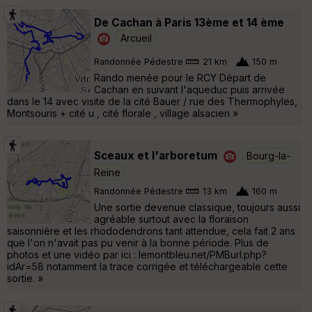
De Cachan à Paris 13ème et 14 ème
Arcueil
Randonnée Pédestre
21 km
150 m
Rando menée pour le RCY Départ de
Cachan en suivant l'aqueduc puis arrivée
dans le 14 avec visite de la cité Bauer / rue des Thermophyles,
Montsouris + cité u , cité florale , village alsacien »
Sceaux et l'arboretum
Bourg-la-
Reine
Randonnée Pédestre
13 km
160 m
Une sortie devenue classique, toujours aussi
agréable surtout avec la floraison
saisonnière et les rhododendrons tant attendue, cela fait 2 ans
que l'on n'avait pas pu venir à la bonne période. Plus de
photos et une vidéo par ici : lemontbleu.net/PMBurl.php?
idAr=58 notamment la trace corrigée et téléchargeable cette
sortie. »