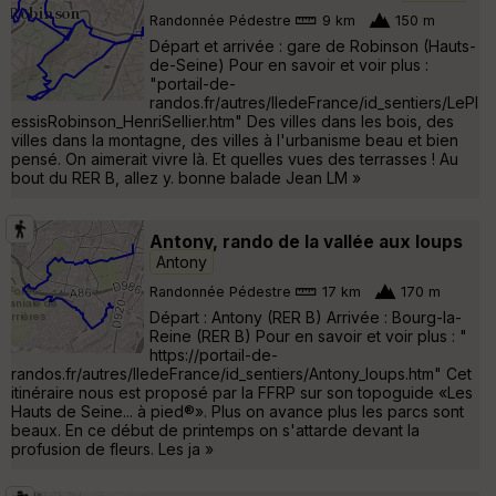
Randonnée Pédestre
9 km
150 m
Départ et arrivée : gare de Robinson (Hauts-
de-Seine) Pour en savoir et voir plus :
"portail-de-
randos.fr/autres/IledeFrance/id_sentiers/LePl
essisRobinson_HenriSellier.htm" Des villes dans les bois, des
villes dans la montagne, des villes à l'urbanisme beau et bien
pensé. On aimerait vivre là. Et quelles vues des terrasses ! Au
bout du RER B, allez y. bonne balade Jean LM »
Antony, rando de la vallée aux loups
Antony
Randonnée Pédestre
17 km
170 m
Départ : Antony (RER B) Arrivée : Bourg-la-
Reine (RER B) Pour en savoir et voir plus : "
https://portail-de-
randos.fr/autres/IledeFrance/id_sentiers/Antony_loups.htm" Cet
itinéraire nous est proposé par la FFRP sur son topoguide «Les
Hauts de Seine... à pied®». Plus on avance plus les parcs sont
beaux. En ce début de printemps on s'attarde devant la
profusion de fleurs. Les ja »