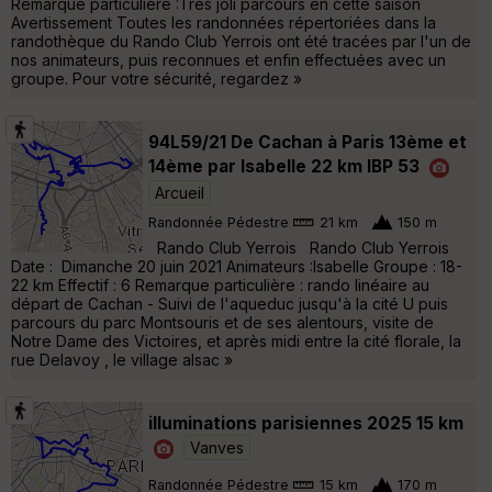
Remarque particulière :Très joli parcours en cette saison
Avertissement Toutes les randonnées répertoriées dans la
randothèque du Rando Club Yerrois ont été tracées par l'un de
nos animateurs, puis reconnues et enfin effectuées avec un
groupe. Pour votre sécurité, regardez »
94L59/21 De Cachan à Paris 13ème et
14ème par Isabelle 22 km IBP 53
Arcueil
Randonnée Pédestre
21 km
150 m
Rando Club Yerrois Rando Club Yerrois
Date : Dimanche 20 juin 2021 Animateurs :Isabelle Groupe : 18-
22 km Effectif : 6 Remarque particulière : rando linéaire au
départ de Cachan - Suivi de l'aqueduc jusqu'à la cité U puis
parcours du parc Montsouris et de ses alentours, visite de
Notre Dame des Victoires, et après midi entre la cité florale, la
rue Delavoy , le village alsac »
illuminations parisiennes 2025 15 km
Vanves
Randonnée Pédestre
15 km
170 m