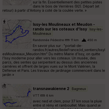
sur la fin. Essentiellement des petites pistes
dans le bois de Verrières (92). Départ (et
retour) à partir d'Antony à coté de la coulée verte. »
Issy-les Moulineaux et Meudon -
rando sur les coteaux d'Issy
Issy-les-
Moulineaux
Randonnée Pédestre
11 km
450 m
En savoir plus sur : "portail-de-
randos.fr/autres/IledeFrance/id_sentiers/Issyl
esMoulineaux_Meudon.htm" Du métro Mairie d'Issy, on quitte
l'Issy moderne pour aller vers les coteaux. Un musée, des
parcs, des sentes qui serpentent au dessus des anciennes
carrières et offrent de larges vues sur le Mont Valérien, la
Défense et Paris. Les travaux de jardinage commencent dans le
jardin »
transnawakienne 2
Bagneux
VTT
6 km
avec ned et clem, pour 37 km sous la pluie
entre st rémy et rambouillet. Mais quand je