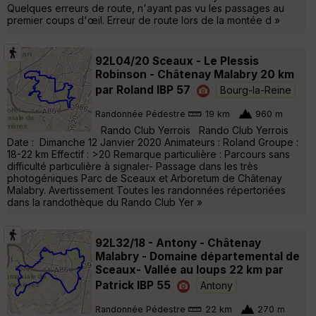
Quelques erreurs de route, n'ayant pas vu les passages au
premier coups d'œil. Erreur de route lors de la montée d »
92L04/20 Sceaux - Le Plessis
Robinson - Châtenay Malabry 20 km
par Roland IBP 57
Bourg-la-Reine
Randonnée Pédestre
19 km
960 m
Rando Club Yerrois Rando Club Yerrois
Date : Dimanche 12 Janvier 2020 Animateurs : Roland Groupe :
18-22 km Effectif : >20 Remarque particulière : Parcours sans
difficulté particulière à signaler- Passage dans les très
photogéniques Parc de Sceaux et Arboretum de Châtenay
Malabry. Avertissement Toutes les randonnées répertoriées
dans la randothèque du Rando Club Yer »
92L32/18 - Antony - Châtenay
Malabry - Domaine départemental de
Sceaux- Vallée au loups 22 km par
Patrick IBP 55
Antony
Randonnée Pédestre
22 km
270 m