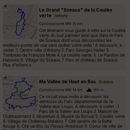
Le Grand "Sceaux" de la Coulée
verte
Antony
Cyclotourisme
15 km
Cet itinéraire vous guide à vélo sur la Coulée
verte du sud parisien ainsi que dans le Parc
de Sceaux dont vous découvrirez les
meilleurs points de vue sans quitter votre selle ! A découvrir, à
visiter :1. Centre-ville d'Antony 2. Parc Georges Heller 3.
Tombeau de François Molé 4. La coulée verte. 5. Le Pavillon de
Hanovre 6. Village de Sceaux 7. Parc et château de Sceaux.
Plus d'inform »
Ma Vallée de Haut en Bas
Sceaux
Cyclotourisme
14 km
150 m
Ce circuit vous invite à découvrir les
alentours du Parc départemental de la
Vallée-aux-Loups. A découvrir, à visiter : 1.
Parc de la Vallée aux Loups 2. Maison de
Chateaubriand 3. Aboretum 4. Musée du Bonsaï 5. Coulée verte
6. Village de Châtenay-Malabry 7. Cité-jardins de la Butte
Rouge 8. Cité-jardins du Plessis-Robinson 9. Coeur de ville de