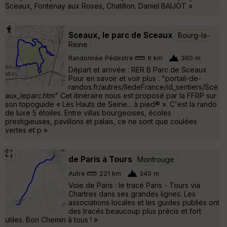
Sceaux, Fontenay aux Roses, Chatillon. Daniel BAIJOT »
Sceaux, le parc de Sceaux
Bourg-la-
Reine
Randonnée Pédestre
9 km
360 m
Départ et arrivée : RER B Parc de Sceaux
Pour en savoir et voir plus : "portail-de-
randos.fr/autres/IledeFrance/id_sentiers/Sce
aux_leparc.htm" Cet itinéraire nous est proposé par la FFRP sur
son topoguide « Les Hauts de Seine... à pied® ». C'est la rando
de luxe 5 étoiles. Entre villas bourgeoises, écoles
prestigieuses, pavillons et palais, ce ne sont que coulées
vertes et p »
de Paris à Tours
Montrouge
Autre
221 km
340 m
Voie de Paris : le tracé Paris - Tours via
Chartres dans ses grandes lignes. Les
associations locales et les guides publiés ont
des tracés beaucoup plus précis et fort
utiles. Bon Chemin à tous ! »