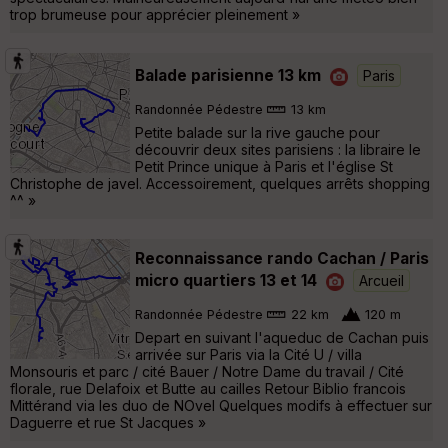
trop brumeuse pour apprécier pleinement »
Balade parisienne 13 km
Paris
Randonnée Pédestre
13 km
Petite balade sur la rive gauche pour
découvrir deux sites parisiens : la libraire le
Petit Prince unique à Paris et l'église St
Christophe de javel. Accessoirement, quelques arrêts shopping
^^ »
Reconnaissance rando Cachan / Paris
micro quartiers 13 et 14
Arcueil
Randonnée Pédestre
22 km
120 m
Depart en suivant l'aqueduc de Cachan puis
arrivée sur Paris via la Cité U / villa
Monsouris et parc / cité Bauer / Notre Dame du travail / Cité
florale, rue Delafoix et Butte au cailles Retour Biblio francois
Mittérand via les duo de NOvel Quelques modifs à effectuer sur
Daguerre et rue St Jacques »