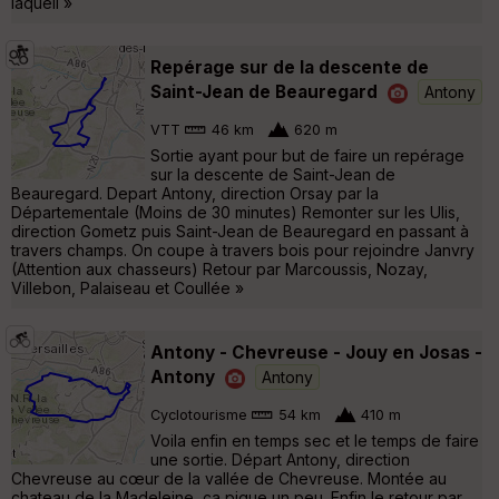
laquell »
Repérage sur de la descente de
Saint-Jean de Beauregard
Antony
VTT
46 km
620 m
Sortie ayant pour but de faire un repérage
sur la descente de Saint-Jean de
Beauregard. Depart Antony, direction Orsay par la
Départementale (Moins de 30 minutes) Remonter sur les Ulis,
direction Gometz puis Saint-Jean de Beauregard en passant à
travers champs. On coupe à travers bois pour rejoindre Janvry
(Attention aux chasseurs) Retour par Marcoussis, Nozay,
Villebon, Palaiseau et Coullée »
Antony - Chevreuse - Jouy en Josas -
Antony
Antony
Cyclotourisme
54 km
410 m
Voila enfin en temps sec et le temps de faire
une sortie. Départ Antony, direction
Chevreuse au cœur de la vallée de Chevreuse. Montée au
chateau de la Madeleine, ça pique un peu. Enfin le retour par