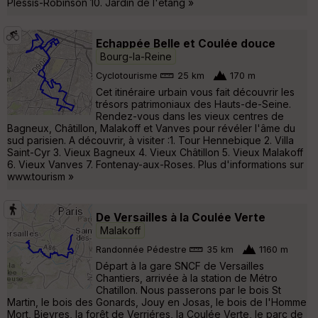
Plessis-Robinson 10. Jardin de l'étang »
Echappée Belle et Coulée douce
Bourg-la-Reine
Cyclotourisme
25 km
170 m
Cet itinéraire urbain vous fait découvrir les
trésors patrimoniaux des Hauts-de-Seine.
Rendez-vous dans les vieux centres de
Bagneux, Châtillon, Malakoff et Vanves pour révéler l'âme du
sud parisien. A découvrir, à visiter :1. Tour Hennebique 2. Villa
Saint-Cyr 3. Vieux Bagneux 4. Vieux Châtillon 5. Vieux Malakoff
6. Vieux Vanves 7. Fontenay-aux-Roses. Plus d'informations sur
www.tourism »
De Versailles à la Coulée Verte
Malakoff
Randonnée Pédestre
35 km
1160 m
Départ à la gare SNCF de Versailles
Chantiers, arrivée à la station de Métro
Chatillon. Nous passerons par le bois St
Martin, le bois des Gonards, Jouy en Josas, le bois de l'Homme
Mort, Bievres, la forêt de Verriéres, la Coulée Verte, le parc de