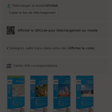
r
Télécharger le fichier
GPX
KML
Tr
an
sp
ar
Afficher le QRCode pour téléchargement sur mobile
en
ce
Intégrez cette trace dans votre site [
Afficher le code
]
Po
int
illé
s
Cartes IGN correspondantes
S
e
n
s
St
re
et