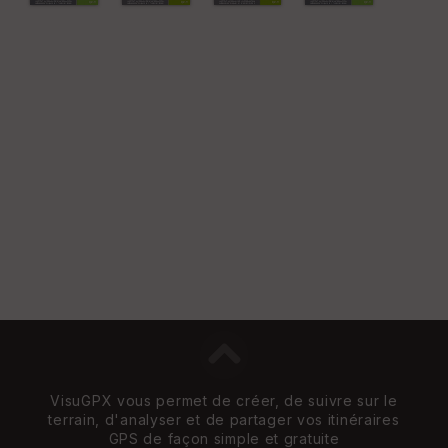
Vi
e
w
VisuGPX vous permet de créer, de suivre sur le
terrain, d'analyser et de partager vos itinéraires
GPS de façon simple et gratuite