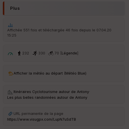
r
d
Plus
é
p
ar
t
Affichée 551 fois et téléchargée 46 fois depuis le 07.04.20
15:25
ar
ri
v
é
232
330
70 [
Légende
]
e
C
ou
Afficher la météo au départ (Météo Blue)
le
ur
Itinéraires Cyclotourisme autour de
Antony
·
Les plus belles randonnées autour de Antony
Ep
URL permanente de la page
ai
https://www.visugpx.com/LupN7uSdTB
ss
eu