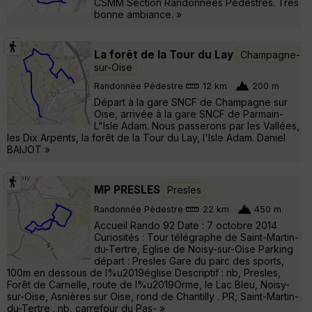
CSMM Section Randonnées Pédestres. Très
bonne ambiance. »
La forêt de la Tour du Lay
Champagne-
sur-Oise
Randonnée Pédestre
12 km
200 m
Départ à la gare SNCF de Champagne sur
Oise, arrivée à la gare SNCF de Parmain-
L"Isle Adam. Nous passerons par les Vallées,
les Dix Arpents, la forêt de la Tour du Lay, l'Isle Adam. Daniel
BAIJOT »
MP PRESLES
Presles
Randonnée Pédestre
22 km
450 m
Accueil Rando 92 Date : 7 octobre 2014
Curiosités : Tour télégraphe de Saint-Martin-
du-Tertre, Eglise de Noisy-sur-Oise Parking
départ : Presles Gare du parc des sports,
100m en dessous de l%u2019église Descriptif : nb, Presles,
Forêt de Carnelle, route de l%u2019Orme, le Lac Bleu, Noisy-
sur-Oise, Asnières sur Oise, rond de Chantilly . PR, Saint-Martin-
du-Tertre . nb, carrefour du Pas- »