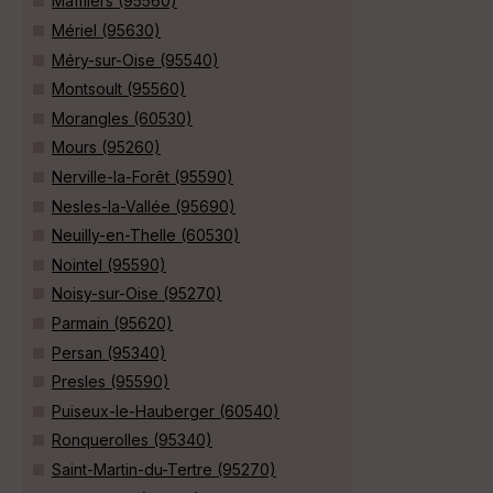
Maffliers (95560)
Mériel (95630)
Méry-sur-Oise (95540)
Montsoult (95560)
Morangles (60530)
Mours (95260)
Nerville-la-Forêt (95590)
Nesles-la-Vallée (95690)
Neuilly-en-Thelle (60530)
Nointel (95590)
Noisy-sur-Oise (95270)
Parmain (95620)
Persan (95340)
Presles (95590)
Puiseux-le-Hauberger (60540)
Ronquerolles (95340)
Saint-Martin-du-Tertre (95270)