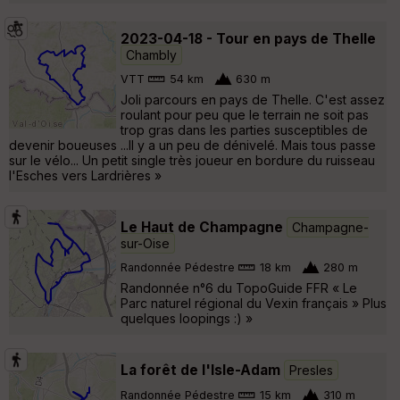
2023-04-18 - Tour en pays de Thelle
Chambly
VTT
54 km
630 m
Joli parcours en pays de Thelle. C'est assez
roulant pour peu que le terrain ne soit pas
trop gras dans les parties susceptibles de
devenir boueuses ...Il y a un peu de dénivelé. Mais tous passe
sur le vélo... Un petit single très joueur en bordure du ruisseau
l'Esches vers Lardrières »
Le Haut de Champagne
Champagne-
sur-Oise
Randonnée Pédestre
18 km
280 m
Randonnée n°6 du TopoGuide FFR « Le
Parc naturel régional du Vexin français » Plus
quelques loopings :) »
La forêt de l'Isle-Adam
Presles
Randonnée Pédestre
15 km
310 m