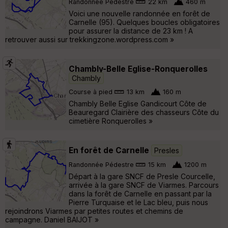
Randonnée Pédestre
22 km
460 m
Voici une nouvelle randonnée en forêt de
Carnelle (95). Quelques boucles obligatoires
pour assurer la distance de 23 km ! A
retrouver aussi sur trekkingzone.wordpress.com »
Chambly-Belle Eglise-Ronquerolles
Chambly
Course à pied
13 km
160 m
Chambly Belle Eglise Gandicourt Côte de
Beauregard Clairière des chasseurs Côte du
cimetière Ronquerolles »
En forêt de Carnelle
Presles
Randonnée Pédestre
15 km
1200 m
Départ à la gare SNCF de Presle Courcelle,
arrivée à la gare SNCF de Viarmes. Parcours
dans la forêt de Carnelle en passant par la
Pierre Turquaise et le Lac bleu, puis nous
rejoindrons Viarmes par petites routes et chemins de
campagne. Daniel BAIJOT »