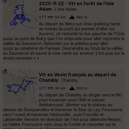
2025-11-22 - Vtt en forêt de l'Isle
Adam
L'Isle-Adam
VTT
54 km
480 m
Au départ de Méry-sur-Oise (parking facile
au niveau du pont qui permet d'aller sur
Auvers), on remonte la rive gauche de l'Oise
jusqu'au pont de Butry que l'on emprunte pour aller rejoindre la
vallée du Sausseron. Remonter sur le plateau pour aller
jusqu'au cimetière de Parmain. Descendre au fond de la vallée
du Sausseron et suivre la voie verte sur environ 2 km puis sur la
droite remonter s »
Vtt en Vexin français au départ de
Chambly
Chambly
VTT
34 km
500 m
Au départ de Chambly se diriger vers le NO
pour traverser sous l'A16 et passer
Amblaincourt.. Monter sur le plateau au
dessus de Ronquerolles et traverser le Bois du Lay. Poursuivre
vers l'ouest et traverser Hédouville , puis Frouville et
Labbeville. Revenir en direction de l'est pour atteindre Nesles
La Vallée. Poursuivre vers Jouy le Comte et remonter sur le