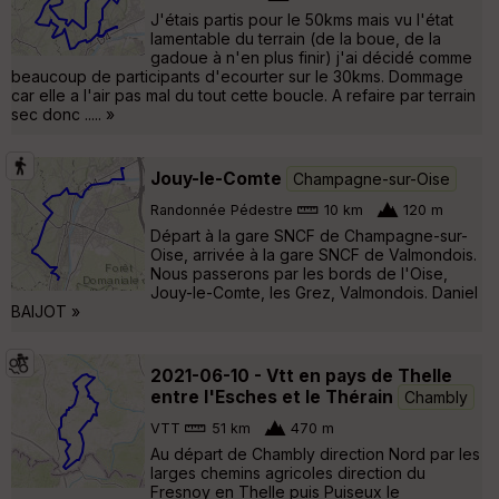
J'étais partis pour le 50kms mais vu l'état
lamentable du terrain (de la boue, de la
gadoue à n'en plus finir) j'ai décidé comme
beaucoup de participants d'ecourter sur le 30kms. Dommage
car elle a l'air pas mal du tout cette boucle. A refaire par terrain
sec donc ..... »
Jouy-le-Comte
Champagne-sur-Oise
Randonnée Pédestre
10 km
120 m
Départ à la gare SNCF de Champagne-sur-
Oise, arrivée à la gare SNCF de Valmondois.
Nous passerons par les bords de l'Oise,
Jouy-le-Comte, les Grez, Valmondois. Daniel
BAIJOT »
2021-06-10 - Vtt en pays de Thelle
entre l'Esches et le Thérain
Chambly
VTT
51 km
470 m
Au départ de Chambly direction Nord par les
larges chemins agricoles direction du
Fresnoy en Thelle puis Puiseux le