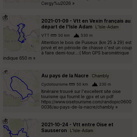
Cergy%u2026 »
2021-01-09 - Vtt en Vexin français au
départ de l'Isle Adam
L'Isle-Adam
VTT
50 km
530 m
Attention le bois de Puiseux (km 25 à 29) est
privé et en période de chasse c'est un coup
à faire demi-tour....:( Mon GPS baromètrique
indique 650 m »
Au pays de la Nacre
Chambly
Cyclotourisme
50 km
230 m
Itinéraire trouvé sur l'excellent site oise
tourisme qui fournit le gpx et un pdf
https://www.oisetourisme.com/randopic0600
0038/au-pays-de-la-nacre/chambly »
2021-10-24 - Vtt entre Oise et
Sausseron
L'Isle-Adam