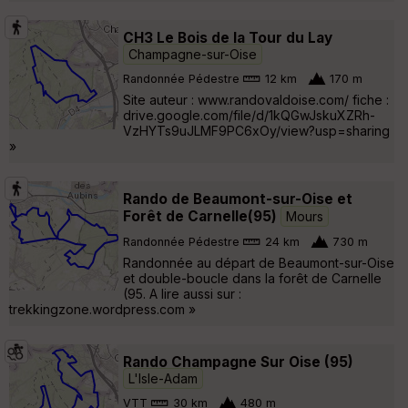
CH3 Le Bois de la Tour du Lay
Champagne-sur-Oise
Randonnée Pédestre
12 km
170 m
Site auteur : www.randovaldoise.com/ fiche :
drive.google.com/file/d/1kQGwJskuXZRh-
VzHYTs9uJLMF9PC6xOy/view?usp=sharing
»
Rando de Beaumont-sur-Oise et
Forêt de Carnelle(95)
Mours
Randonnée Pédestre
24 km
730 m
Randonnée au départ de Beaumont-sur-Oise
et double-boucle dans la forêt de Carnelle
(95. A lire aussi sur :
trekkingzone.wordpress.com »
Rando Champagne Sur Oise (95)
L'Isle-Adam
VTT
30 km
480 m