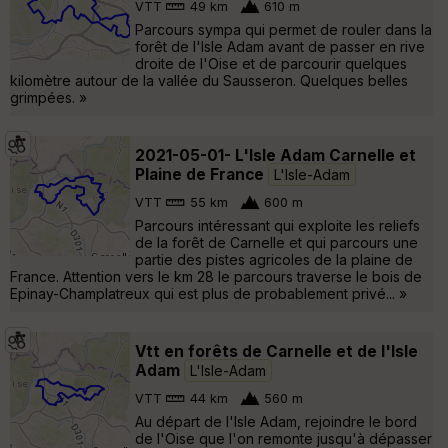
VTT
49 km
610 m
Parcours sympa qui permet de rouler dans la
forêt de l'Isle Adam avant de passer en rive
droite de l'Oise et de parcourir quelques
kilomètre autour de la vallée du Sausseron. Quelques belles
grimpées. »
2021-05-01- L'Isle Adam Carnelle et
Plaine de France
L'Isle-Adam
VTT
55 km
600 m
Parcours intéressant qui exploite les reliefs
de la forêt de Carnelle et qui parcours une
partie des pistes agricoles de la plaine de
France. Attention vers le km 28 le parcours traverse le bois de
Epinay-Champlatreux qui est plus de probablement privé... »
Vtt en forêts de Carnelle et de l'Isle
Adam
L'Isle-Adam
VTT
44 km
560 m
Au départ de l'Isle Adam, rejoindre le bord
de l'Oise que l'on remonte jusqu'à dépasser