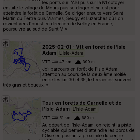
les ponts sur l'A16 puis sur la N1 côtoyer
ensuite le village de Mours puis se diriger plein est pour
atteindre la forêt de Carnelle. Se diriger ensuite vers Saint
Martin du Tertre puis Viarmes, Seugy et Luzarches où l'on
revient vers l'ouest en direction de Belloy en France,
poursuivre au sud de Saint M »
2025-02-01 - Vtt en forêt de l'Isle
Adam
L'Isle-Adam
VTT
47 km
390 m
Joli parcours en forêt de l'Isle Adam
attention au cours de la deuxième moitié
entre les km 30 et 35, le terrain est souvent
très gras et boueux. »
Tour en forêts de Carnelle et de
l'Isle-Adam
L'Isle-Adam
VTT
51 km
680 m
Au départ de l'Isle-Adam, on rejoint la piste
cyclable qui permet d'atteindre les bords de
l'Oise en passant à proximité du centre