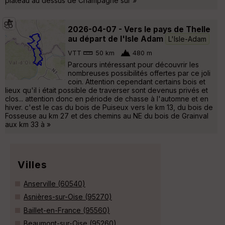
plateau au dessus de Champagne sur »
2026-04-07 - Vers le pays de Thelle
au départ de l'Isle Adam
L'Isle-Adam
VTT
50 km
480 m
Parcours intéressant pour découvrir les
nombreuses possibilités offertes par ce joli
coin. Attention cependant certains bois et
lieux qu'il i était possible de traverser sont devenus privés et
clos... attention donc en période de chasse à l'automne et en
hiver. c'est le cas du bois de Puiseux vers le km 13, du bois de
Fosseuse au km 27 et des chemins au NE du bois de Grainval
aux km 33 à »
Villes
Anserville (60540)
Asnières-sur-Oise (95270)
Baillet-en-France (95560)
Beaumont-sur-Oise (95260)