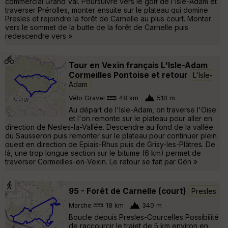
commercial Grand Val. Poursuivre vers le golf de l'Isle-Adam et
traverser Prérolles, monter ensuite sur le plateau qui domine
Presles et rejoindre la forêt de Carnelle au plus court. Monter
vers le sommet de la butte de la forêt de Carnelle puis
redescendre vers »
Tour en Vexin français L'Isle-Adam
Cormeilles Pontoise et retour
L'Isle-
Adam
Vélo Gravel
48 km
510 m
Au départ de l'Isle-Adam, on traverse l'Oise
et l'on remonte sur le plateau pour aller en
direction de Nesles-la-Vallée. Descendre au fond de la vallée
du Sausseron puis remonter sur le plateau pour continuer plein
ouest en direction de Epiais-Rhus puis de Grisy-les-Plâtres. De
là, une trop longue section sur le bitume (6 km) permet de
traverser Cormeilles-en-Vexin. Le retour se fait par Gén »
95 - Forêt de Carnelle (court)
Presles
Marche
18 km
340 m
Boucle depuis Presles-Courcelles Possibilité
de raccourcir le trajet de 5 km environ en