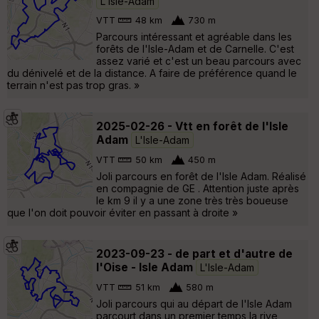
L'Isle-Adam
VTT
48 km
730 m
Parcours intéressant et agréable dans les
forêts de l'Isle-Adam et de Carnelle. C'est
assez varié et c'est un beau parcours avec
du dénivelé et de la distance. A faire de préférence quand le
terrain n'est pas trop gras. »
2025-02-26 - Vtt en forêt de l'Isle
Adam
L'Isle-Adam
VTT
50 km
450 m
Joli parcours en forêt de l'Isle Adam. Réalisé
en compagnie de GE . Attention juste après
le km 9 il y a une zone très très boueuse
que l'on doit pouvoir éviter en passant à droite »
2023-09-23 - de part et d'autre de
l'Oise - Isle Adam
L'Isle-Adam
VTT
51 km
580 m
Joli parcours qui au départ de l'Isle Adam
parcourt dans un premier temps la rive