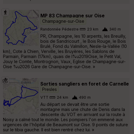
MP 83 Champagne sur Oise
Champagne-sur-Oise
Randonnée Pédestre
23 km
340 m
PR, Champagne, les 10 arpents, les Breuilly,
bois de Sandricourt , le Bois Rouge, le Bois
Brulé, Fond du Valmillon, Nesle-la-Vallée (10
km), Cote à Chien, Verville, les Bruyères, les Sablons de
Parmain, Parmain (17km), quais de l%u2019Oise, le Petit Val,
Jouy le Comte, Montrognon, Vaux, Eglise de Champagne-sur-
Oise %u2026 Gare de Champagne-sur-Oise. »
Sorties sangliers en foret de Carnelle
Presles
VTT
24 km
490 m
Au départ se devait être une sortie
montagne mais une chute de Denis dans la
descente du VOT en arrivant sur la route à
Noisy a calmé tout le monde. Les pompiers l'on emmené aux
urgences de l'hôpital de Beaumont sur Oise. 9 points de suture
sur le tibia gauche. Il est bien rentré chez lui. »