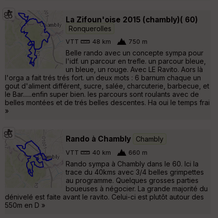
La Zifoun'oise 2015 (chambly)( 60)
Ronquerolles
VTT
48 km
750 m
Belle rando avec un concepte sympa pour
l'idf. un parcour en trefle. un parcour bleue,
un bleue, un rouge. Avec LE Ravito. Aors là
l'orga a fait trés trés fort. un deux mots : 6 barnum chaque un
gout d'aliment différent, sucre, salée, charcuterie, barbecue, et
le Bar......enfin super bien. les parcours sont roulants avec de
belles montées et de trés belles descentes. Ha oui le temps frai
»
Rando à Chambly
Chambly
VTT
40 km
660 m
Rando sympa à Chambly dans le 60. Ici la
trace du 40kms avec 3/4 belles grimpettes
au programme. Quelques grosses parties
boueuses à négocier. La grande majorité du
dénivelé est faite avant le ravito. Celui-ci est plutôt autour des
550m en D »