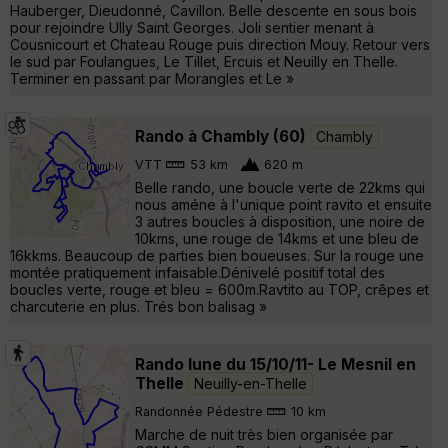
Hauberger, Dieudonné, Cavillon. Belle descente en sous bois
pour rejoindre Ully Saint Georges. Joli sentier menant à
Cousnicourt et Chateau Rouge puis direction Mouy. Retour vers
le sud par Foulangues, Le Tillet, Ercuis et Neuilly en Thelle.
Terminer en passant par Morangles et Le »
Rando à Chambly (60)
Chambly
VTT
53 km
620 m
Belle rando, une boucle verte de 22kms qui
nous améne à l'unique point ravito et ensuite
3 autres boucles à disposition, une noire de
10kms, une rouge de 14kms et une bleu de
16kkms. Beaucoup de parties bien boueuses. Sur la rouge une
montée pratiquement infaisable.Dénivelé positif total des
boucles verte, rouge et bleu = 600m.Ravtito au TOP, crêpes et
charcuterie en plus. Trés bon balisag »
Rando lune du 15/10/11- Le Mesnil en
Thelle
Neuilly-en-Thelle
Randonnée Pédestre
10 km
Marche de nuit très bien organisée par