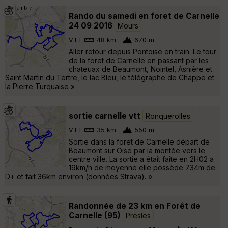
Rando du samedi en foret de Carnelle
24 09 2016
Mours
VTT
48 km
670 m
Aller retour depuis Pontoise en train. Le tour
de la foret de Carnelle en passant par les
chateuax de Beaumont, Nointel, Asnière et
Saint Martin du Tertre, le lac Bleu, le télégraphe de Chappe et
la Pierre Turquaise »
sortie carnelle vtt
Ronquerolles
VTT
35 km
550 m
Sortie dans la foret de Carnelle départ de
Beaumont sur Oise par la montée vers le
centre ville. La sortie a était faite en 2H02 a
19km/h de moyenne elle possède 734m de
D+ et fait 36km environ (données Strava). »
Randonnée de 23 km en Forêt de
Carnelle (95)
Presles