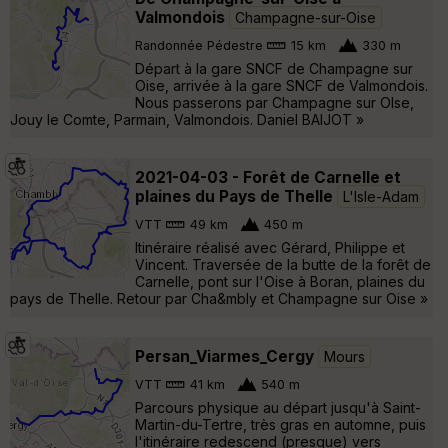
Valmondois
Champagne-sur-Oise
Randonnée Pédestre
15 km
330 m
Départ à la gare SNCF de Champagne sur
Oise, arrivée à la gare SNCF de Valmondois.
Nous passerons par Champagne sur OIse,
Jouy le Comte, Parmain, Valmondois. Daniel BAIJOT »
2021-04-03 - Forêt de Carnelle et
plaines du Pays de Thelle
L'Isle-Adam
VTT
49 km
450 m
Itinéraire réalisé avec Gérard, Philippe et
Vincent. Traversée de la butte de la forêt de
Carnelle, pont sur l'Oise à Boran, plaines du
pays de Thelle. Retour par Cha&mbly et Champagne sur Oise »
Persan_Viarmes_Cergy
Mours
VTT
41 km
540 m
Parcours physique au départ jusqu'à Saint-
Martin-du-Tertre, très gras en automne, puis
l'itinéraire redescend (presque) vers