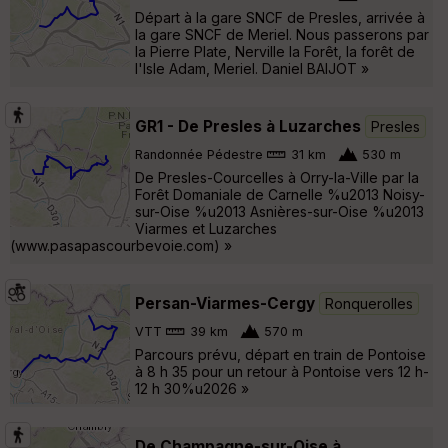
Départ à la gare SNCF de Presles, arrivée à
la gare SNCF de Meriel. Nous passerons par
la Pierre Plate, Nerville la Forêt, la forêt de
l'Isle Adam, Meriel. Daniel BAIJOT »
GR1 - De Presles à Luzarches
Presles
Randonnée Pédestre
31 km
530 m
De Presles-Courcelles à Orry-la-Ville par la
Forêt Domaniale de Carnelle %u2013 Noisy-
sur-Oise %u2013 Asnières-sur-Oise %u2013
Viarmes et Luzarches
(www.pasapascourbevoie.com) »
Persan-Viarmes-Cergy
Ronquerolles
VTT
39 km
570 m
Parcours prévu, départ en train de Pontoise
à 8 h 35 pour un retour à Pontoise vers 12 h-
12 h 30%u2026 »
De Champagne-sur-Oise à