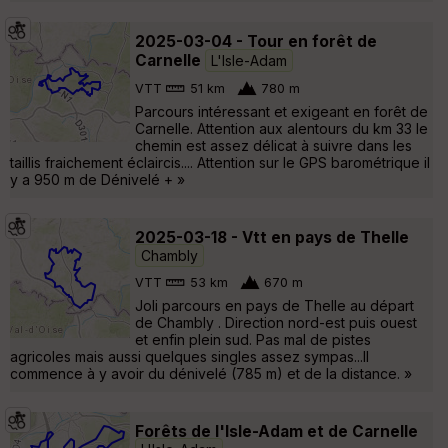
2025-03-04 - Tour en forêt de
Carnelle
L'Isle-Adam
VTT
51 km
780 m
Parcours intéressant et exigeant en forêt de
Carnelle. Attention aux alentours du km 33 le
chemin est assez délicat à suivre dans les
taillis fraichement éclaircis.... Attention sur le GPS barométrique il
y a 950 m de Dénivelé + »
2025-03-18 - Vtt en pays de Thelle
Chambly
VTT
53 km
670 m
Joli parcours en pays de Thelle au départ
de Chambly . Direction nord-est puis ouest
et enfin plein sud. Pas mal de pistes
agricoles mais aussi quelques singles assez sympas...Il
commence à y avoir du dénivelé (785 m) et de la distance. »
Forêts de l'Isle-Adam et de Carnelle