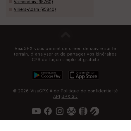
Valmondois (95760)
Villiers-Adam (95840)
VisuGPX vous permet de créer, de suivre sur le
terrain, d'analyser et de partager vos itinéraires
GPS de façon simple et gratuite
© 2026 VisuGPX
Aide
Politique de confidentialité
API
GPX 3D