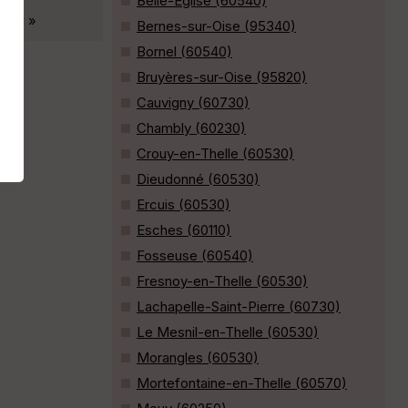
Belle-Église (60540)
e.fr »
Bernes-sur-Oise (95340)
Bornel (60540)
Bruyères-sur-Oise (95820)
Cauvigny (60730)
Chambly (60230)
Crouy-en-Thelle (60530)
Dieudonné (60530)
Ercuis (60530)
Esches (60110)
Fosseuse (60540)
Fresnoy-en-Thelle (60530)
Lachapelle-Saint-Pierre (60730)
Le Mesnil-en-Thelle (60530)
Morangles (60530)
Mortefontaine-en-Thelle (60570)