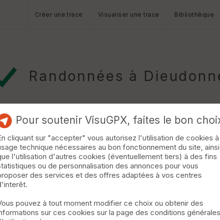
Créer une trace
Visualiser une trace
Bibliothèque
Randonnées à Dieudonn
Pour soutenir VisuGPX, faites le bon choi
En cliquant sur "accepter" vous autorisez l'utilisation de cookies à
usage technique nécessaires au bon fonctionnement du site, ainsi
que l'utilisation d'autres cookies (éventuellement tiers) à des fins
statistiques ou de personnalisation des annonces pour vous
e. Date : Dimanche 22 mai 2016 renseignement : http://ccthelle.free
proposer des services et des offres adaptées à vos centres
d'interêt.
Vous pouvez à tout moment modifier ce choix ou obtenir des
informations sur ces cookies sur la page des conditions générale