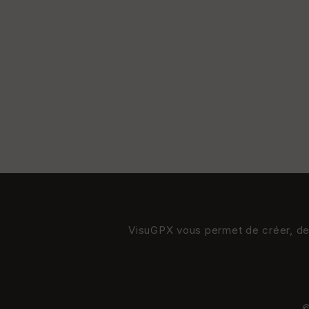
VisuGPX vous permet de créer, de s
©