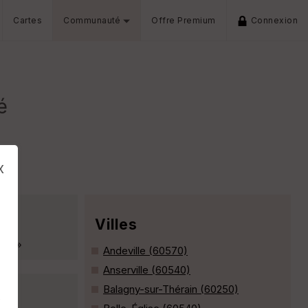
Cartes
Communauté
Offre Premium
Connexion
é
x
Villes
.fr »
Andeville (60570)
Anserville (60540)
Balagny-sur-Thérain (60250)
s