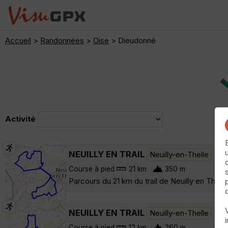
Accueil
>
Randonnées
>
Oise
> Dieudonné
Activité
NEUILLY EN TRAIL
Neuilly-en-Thelle
Course à pied
21 km
350 m
Parcours du 21 km du trail de Neuilly en Thell
NEUILLY EN TRAIL
Neuilly-en-Thelle
Course à pied
12 km
260 m