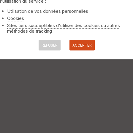
d'utilisation du service :
e. Date : Dimanche 22 mai 2016 renseignements : http://ccthelle.fre
Utilisation de vos données personnelles
Cookies
Sites tiers succeptibles d'utiliser des cookies ou autres
méthodes de tracking
REFUSER
ACCEPTER