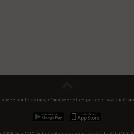
uivre sur le terrain, d'analyser et de partager vos itinérai
 2026 VisuGPX
Aide
Politique de confidentialité
API
GPX 3