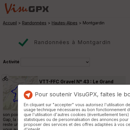
Accueil
>
Randonnées
>
Hautes-Alpes
> Montgardin
Randonnées à Montgardin
Activité
VTT-FFC Gravel N° 43 : Le Grand
Mont Colombis
Montgardin
Pour soutenir VisuGPX, faites le b
Vélo Gravel
31 km
1010 m
Un Tour d’Avance ? Le Tour de France n’a
En cliquant sur "accepter" vous autorisez l'utilisation 
pourtant jamais visité le Mont Colombis et
usage technique nécessaires au bon fonctionnement du 
son point de vue sur le lac de Serre-Ponçon. A deux pas de
que l'utilisation d'autres cookies (éventuellement tiers)
Gap, la route étroite et sauvage qui est un atout pour nous,
statistiques ou de personnalisation des annonces pour
reste une contrainte pour l’événement majeur français. Mettez-
proposer des services et des offres adaptées à vos c
vous au défi de cette boucle de 35 km cheminant entre les
d'interêt.