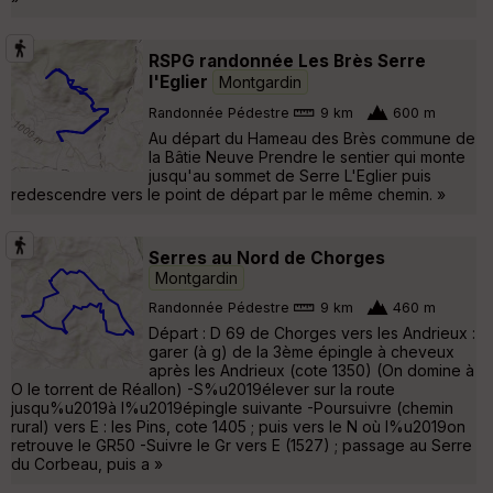
RSPG randonnée Les Brès Serre
l'Eglier
Montgardin
Randonnée Pédestre
9 km
600 m
Au départ du Hameau des Brès commune de
la Bâtie Neuve Prendre le sentier qui monte
jusqu'au sommet de Serre L'Eglier puis
redescendre vers le point de départ par le même chemin. »
Serres au Nord de Chorges
Montgardin
Randonnée Pédestre
9 km
460 m
Départ : D 69 de Chorges vers les Andrieux :
garer (à g) de la 3ème épingle à cheveux
après les Andrieux (cote 1350) (On domine à
O le torrent de Réallon) -S%u2019élever sur la route
jusqu%u2019à l%u2019épingle suivante -Poursuivre (chemin
rural) vers E : les Pins, cote 1405 ; puis vers le N où l%u2019on
retrouve le GR50 -Suivre le Gr vers E (1527) ; passage au Serre
du Corbeau, puis a »