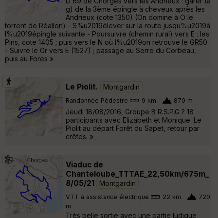
D 69 de Chorges vers les Andrieux : garer (à
g) de la 3ème épingle à cheveux après les
Andrieux (cote 1350) (On domine à O le
torrent de Réallon) - S%u2019élever sur la route jusqu%u2019à
l%u2019épingle suivante - Poursuivre (chemin rural) vers E : les
Pins, cote 1405 ; puis vers le N où l%u2019on retrouve le GR50
- Suivre le Gr vers E (1527) ; passage au Serre du Corbeau,
puis au Fores »
Le Piolit.
Montgardin
Randonnée Pédestre
9 km
870 m
Jeudi 18/08/2016, Groupe B R.S.P.G ? 18
participants avec Elizabeth et Monique. Le
Piolit au départ Forêt du Sapet, retour par
crêtes. »
Viaduc de
Chanteloube_TTTAE_22,50km/675m_
8/05/21
Montgardin
VTT à assistance électrique
22 km
720
m
Très belle sortie avec une partie ludique