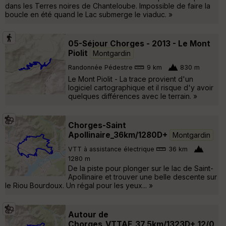
dans les Terres noires de Chanteloube. Impossible de faire la
boucle en été quand le Lac submerge le viaduc. »
05-Séjour Chorges - 2013 - Le Mont
Piolit
Montgardin
Randonnée Pédestre
9 km
830 m
Le Mont Piolit - La trace provient d'un
logiciel cartographique et il risque d'y avoir
quelques différences avec le terrain. »
Chorges-Saint
Apollinaire_36km/1280D+
Montgardin
VTT à assistance électrique
36 km
1280 m
De la piste pour plonger sur le lac de Saint-
Apollinaire et trouver une belle descente sur
le Riou Bourdoux. Un régal pour les yeux... »
Autour de
Chorges_VTTAE_37,5km/1323D+_12/0