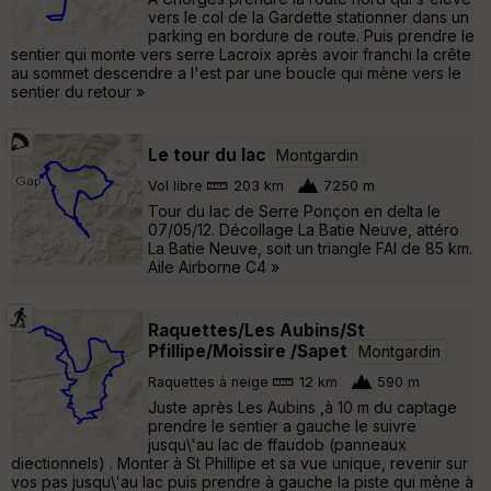
vers le col de la Gardette stationner dans un
parking en bordure de route. Puis prendre le
sentier qui monte vers serre Lacroix après avoir franchi la crête
au sommet descendre a l'est par une boucle qui mène vers le
sentier du retour »
Le tour du lac
Montgardin
Vol libre
203 km
7250 m
Tour du lac de Serre Ponçon en delta le
07/05/12. Décollage La Batie Neuve, attéro
La Batie Neuve, soit un triangle FAI de 85 km.
Aile Airborne C4 »
Raquettes/Les Aubins/St
Pfillipe/Moissire /Sapet
Montgardin
Raquettes à neige
12 km
590 m
Juste après Les Aubins ,à 10 m du captage
prendre le sentier a gauche le suivre
jusqu\'au lac de ffaudob (panneaux
diectionnels) . Monter à St Phillipe et sa vue unique, revenir sur
vos pas jusqu\'au lac puis prendre à gauche la piste qui mène à