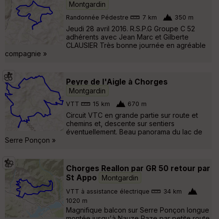
Montgardin
Randonnée Pédestre
7 km
350 m
Jeudi 28 avril 2016. R.S.P.G Groupe C 52
adhérents avec Jean Marc et Gilberte
CLAUSIER Très bonne journée en agréable
compagnie »
Peyre de l'Aigle à Chorges
Montgardin
VTT
15 km
670 m
Circuit VTC en grande partie sur route et
chemins et, descente sur sentiers
éventuellement. Beau panorama du lac de
Serre Ponçon »
Chorges Reallon par GR 50 retour par
St Appo
Montgardin
VTT à assistance électrique
34 km
1020 m
Magnifique balcon sur Serre Ponçon longue
montée jusqu'à Nauze Raze par petite route