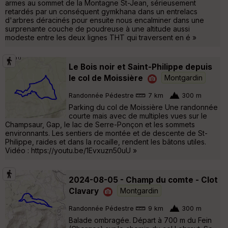
armes au sommet de la Montagne St-Jean, sérieusement
retardés par un conséquent gymkhana dans un entrelacs
d'arbres déracinés pour ensuite nous encalminer dans une
surprenante couche de poudreuse à une altitude aussi
modeste entre les deux lignes THT qui traversent en é »
Le Bois noir et Saint-Philippe depuis
le col de Moissière
Montgardin
Randonnée Pédestre
7 km
300 m
Parking du col de Moissière Une randonnée
courte mais avec de multiples vues sur le
Champsaur, Gap, le lac de Serre-Ponçon et les sommets
environnants. Les sentiers de montée et de descente de St-
Philippe, raides et dans la rocaille, rendent les bâtons utiles.
Vidéo : https://youtu.be/1Evxuzn50uU »
2024-08-05 - Champ du comte - Clot
Clavary
Montgardin
Randonnée Pédestre
9 km
300 m
Balade ombragée. Départ à 700 m du Fein