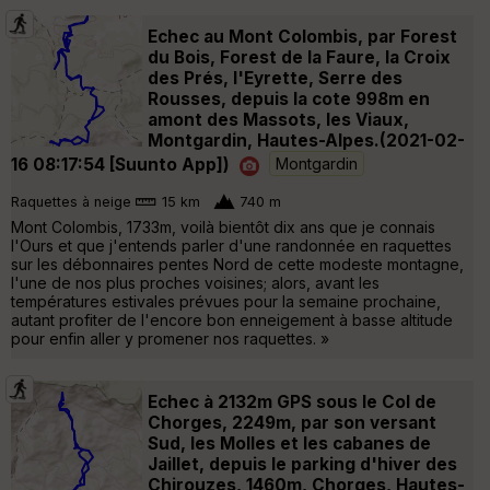
Echec au Mont Colombis, par Forest
du Bois, Forest de la Faure, la Croix
des Prés, l'Eyrette, Serre des
Rousses, depuis la cote 998m en
amont des Massots, les Viaux,
Montgardin, Hautes-Alpes.(2021-02-
16 08:17:54 [Suunto App])
Montgardin
Raquettes à neige
15 km
740 m
Mont Colombis, 1733m, voilà bientôt dix ans que je connais
l'Ours et que j'entends parler d'une randonnée en raquettes
sur les débonnaires pentes Nord de cette modeste montagne,
l'une de nos plus proches voisines; alors, avant les
températures estivales prévues pour la semaine prochaine,
autant profiter de l'encore bon enneigement à basse altitude
pour enfin aller y promener nos raquettes. »
Echec à 2132m GPS sous le Col de
Chorges, 2249m, par son versant
Sud, les Molles et les cabanes de
Jaillet, depuis le parking d'hiver des
Chirouzes, 1460m, Chorges, Hautes-