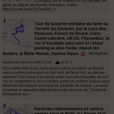
(Chorges) sur le chemin du col Lebraut. Se
garer au départ de la piste forestière. Vidéo :
https://youtu.be/y72L0asZW_I »
Tour de la partie médiane du ravin du
Torrent du Dévezet, par le Laus des
Poissons, Forest de Sicard, Cairn,
Coste Lébrière, GR 50, l'Eyssellion, le
roc d'escalade sans nom et retour
parking au plus facile; depuis les
Astiers, la Bâtie-Neuve, Hautes-Alpes
Montgardin
Randonnée Pédestre
25 km
1670 m
Pour rester très local, nous avions prévu un retour au Ruban
mais la météo prévoyant un fort vent de Nord-Est, au dernier
moment l'Ours nous a proposé cette nouvelle trouvaille de son
cru en combinant le plus possible pistes et sentiers balisés pour
minimiser les risques encourus en période de chasse. La seule
inconnue à résoudre étant la traversée du ravin du Torrent du
Dévezet et sa »
Parmi les vallonnements et contre-
pentes sous le Piolit, les Parias et la