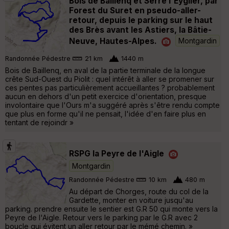
Bois de Baillenq et Serre l'Eyglier, par
Forest du Suret en pseudo-aller-
retour, depuis le parking sur le haut
des Brès avant les Astiers, la Bâtie-
Neuve, Hautes-Alpes.
Montgardin
Randonnée Pédestre
21 km
1440 m
Bois de Baillenq, en aval de la partie terminale de la longue
crête Sud-Ouest du Piolit : quel intérêt à aller se promener sur
ces pentes pas particulièrement accueillantes ? probablement
aucun en dehors d'un petit exercice d'orientation, presque
involontaire que l'Ours m'a suggéré après s'être rendu compte
que plus en forme qu'il ne pensait, l'idée d'en faire plus en
tentant de rejoindr »
RSPG la Peyre de l'Aigle
Montgardin
Randonnée Pédestre
10 km
480 m
Au départ de Chorges, route du col de la
Gardette, monter en voiture jusqu'au
parking. prendre ensuite le sentier est G.R 50 qui monte vers la
Peyre de l'Aigle. Retour vers le parking par le G.R avec 2
boucle qui évitent un aller retour par le mémé chemin. »