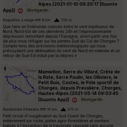
Alpes.(2021-01-10 09:20:17 [Suunto
App])
Montgardin
Raquettes à neige
8 km
700 m
Que faire en Embrunais coincés entre le vent impétueux de
Nord, Nord-Est de ces dernières 24h et l'impressionnante
dépression remontant depuis l'Espagne, sinon partir une fois
de plus nous réfugier sur les pentes Sud du Col de Chorges ?
Compte tenu des prévisions météorologiques qui nous
prévoyaient une atténuation du vent de Nord en matinée et un
retour de Sud-Est induit par la dépres »
Mamiellon, Serre du Villard, Crête de
la Rate, Serre Poulin, les Olliviers, le
Petit Bois, Costes, le Pôle sportif de
Chorges, depuis Prévalière, Chorges,
Hautes-Alpes.(2021-05-14 09:03:45
[Suunto App])
Montgardin
Randonnée Pédestre
10 km
370 m
Petit circuit d'oxygénation au Sud-Ouest de Chorges,
entièrement sur route, pistes agro-forestières et sentiers
balisés à l'exception de la traversée sauvage sans aucune