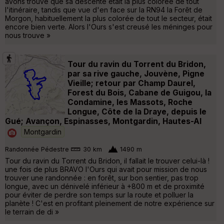
avons trouvé que sa descente était la plus colorée de tout
l'itinéraire, tandis que vue d'en face sur la RN94 la Forêt de
Morgon, habituellement la plus colorée de tout le secteur, était
encore bien verte. Alors l'Ours s'est creusé les méninges pour
nous trouve »
Tour du ravin du Torrent du Bridon,
par sa rive gauche, Jouvène, Pigne
Vieille; retour par Champ Daurel,
Forest du Bois, Cabane de Guigou, la
Condamine, les Massots, Roche
Longue, Côte de la Draye, depuis le
Gué; Avançon, Espinasses, Montgardin, Hautes-Al
Montgardin
Randonnée Pédestre
30 km
1490 m
Tour du ravin du Torrent du Bridon, il fallait le trouver celui-là !
une fois de plus BRAVO l'Ours qui avait pour mission de nous
trouver une randonnée : en forêt, sur bon sentier, pas trop
longue, avec un dénivelé inférieur à +800 m et de proximité
pour éviter de perdre son temps sur la route et polluer la
planète ! C'est en profitant pleinement de notre expérience sur
le terrain de di »