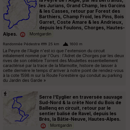
la Peyre de l'Aigle, par les Bertrands,
les Jurians, Grand Champ, les Garcins
& les Casses, retour par Forest des
Barthiers, Champ Froid, les Pins, Bois
Garret, Coste Amare & les Andrieux,
depuis les Foulons, Chorges, Hautes-
Alpes.
Montgardin
Randonnée Pédestre
25 km
1600 m
La Peyre de l'Aigle n'est ici que l'extension du circuit
initialement nommé par l'Ours : l'Adret de Chorges par les deux
rives de son célèbre Torrent des Moulettes essentiellement
caractérisé par la trace de la Marmotte, histoire de laisser à
cette dernière le temps d'arriver à notre point de rendez-vous
à la cote 1598 m sur la Route Forestière qui conduit au parking
du Jardin des Garde »
Serre l'Eyglier en traversée sauvage
Sud-Nord & la crête Nord du Bois de
Baillenq en circuit, retour par le
sentier balisé de Ravel, depuis les
Brès, la Bâtie-Neuve, Hautes-Alpes.
Montgardin