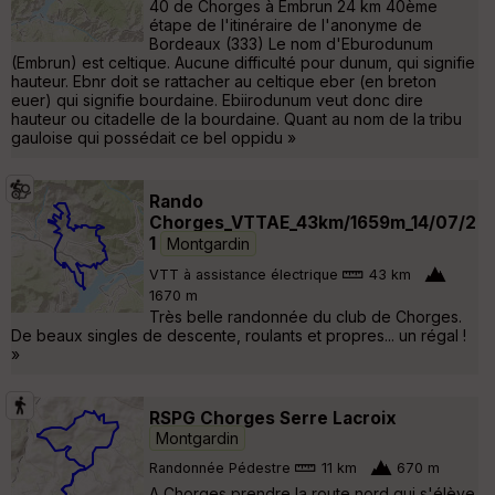
40 de Chorges à Embrun 24 km 40ème
étape de l'itinéraire de l'anonyme de
Bordeaux (333) Le nom d'Eburodunum
(Embrun) est celtique. Aucune difficulté pour dunum, qui signifie
hauteur. Ebnr doit se rattacher au celtique eber (en breton
euer) qui signifie bourdaine. Ebiirodunum veut donc dire
hauteur ou citadelle de la bourdaine. Quant au nom de la tribu
gauloise qui possédait ce bel oppidu »
Rando
Chorges_VTTAE_43km/1659m_14/07/2
1
Montgardin
VTT à assistance électrique
43 km
1670 m
Très belle randonnée du club de Chorges.
De beaux singles de descente, roulants et propres... un régal !
»
RSPG Chorges Serre Lacroix
Montgardin
Randonnée Pédestre
11 km
670 m
A Chorges prendre la route nord qui s'élève