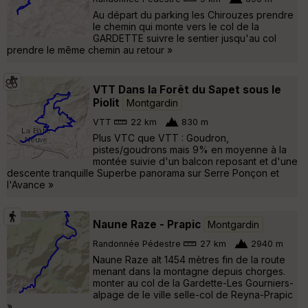
Au départ du parking les Chirouzes prendre
le chemin qui monte vers le col de la
GARDETTE suivre le sentier jusqu'au col
prendre le même chemin au retour »
VTT Dans la Forêt du Sapet sous le
Piolit
Montgardin
VTT
22 km
830 m
Plus VTC que VTT : Goudron,
pistes/goudrons mais 9% en moyenne à la
montée suivie d'un balcon reposant et d'une
descente tranquille Superbe panorama sur Serre Ponçon et
l'Avance »
Naune Raze - Prapic
Montgardin
Randonnée Pédestre
27 km
2940 m
Naune Raze alt 1454 mètres fin de la route
menant dans la montagne depuis chorges.
monter au col de la Gardette-Les Gourniers-
alpage de le ville selle-col de Reyna-Prapic
»