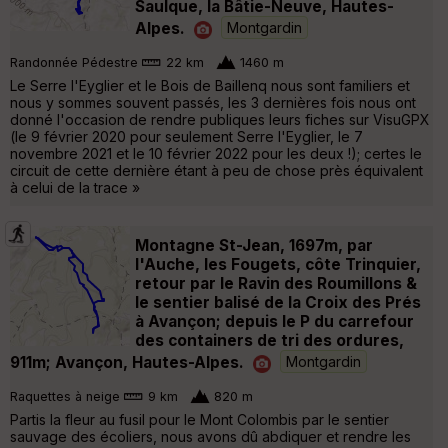
Saulque, la Bâtie-Neuve, Hautes-
Alpes.
Montgardin
Randonnée Pédestre
22 km
1460 m
Le Serre l'Eyglier et le Bois de Baillenq nous sont familiers et
nous y sommes souvent passés, les 3 dernières fois nous ont
donné l'occasion de rendre publiques leurs fiches sur VisuGPX
(le 9 février 2020 pour seulement Serre l'Eyglier, le 7
novembre 2021 et le 10 février 2022 pour les deux !); certes le
circuit de cette dernière étant à peu de chose près équivalent
à celui de la trace »
Montagne St-Jean, 1697m, par
l'Auche, les Fougets, côte Trinquier,
retour par le Ravin des Roumillons &
le sentier balisé de la Croix des Prés
à Avançon; depuis le P du carrefour
des containers de tri des ordures,
911m; Avançon, Hautes-Alpes.
Montgardin
Raquettes à neige
9 km
820 m
Partis la fleur au fusil pour le Mont Colombis par le sentier
sauvage des écoliers, nous avons dû abdiquer et rendre les