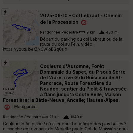
2025-06-10 - Col Lebraut - Chemin
de la Procession
Randonnée Pédestre
9 km
460 m
Départ du parking du col Lebraut ou de la
route du col au Fein. vidéo :
https://youtu.be/ZNCw1oEGq0s »
Couleurs d'Automne, Forêt
Domaniale du Sapet, du P sous Serre
de l'Aure, rive G du Ruisseau de St-
Pancrace, Route Forestière du
Noudon, sentier du Piolit & traversée
à flanc jusqu'à Coste Belle, Maison
Forestière; la Bâtie-Neuve_Ancelle; Hautes-Alpes.
Montgardin
Randonnée Pédestre
21 km
1640 m
Couleurs d'Automne ! où aller pour bénéficier des plus belles ?
dimanche en revenant de Merlette par le Col de Moissière nous