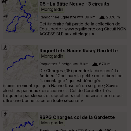
05 - La Bâtie Neuve : 3 circuits
Montgardin
Randonnée Equestre
89 km
2370 m
Cet itinéraire fait partie de la collection de
EquiLiberté : www.equiliberte.org Circuit NON
ACCESSIBLE aux attelages »
Raquettets Naune Rase/ Gardette
Montgardin
Raquettes à neige
8 km
670 m
De Chorges (05) prendre la direction" Les
Andrieu "Continuer la petite route direction
"la montagne" qui est déneigée
(sommairement ) jusqu à Naune Rase où on se gare ; Suivre
alorst les panneaux directionnels : Col de Gardette Très
fréquenté par skieurs et raquetteurs cet itinéraire aller / retour
offre une bonne trace en toute sécurité »
RSPG Chorges col de la Gardette
Montgardin
Randonnée Pédestre
9 km
690 m