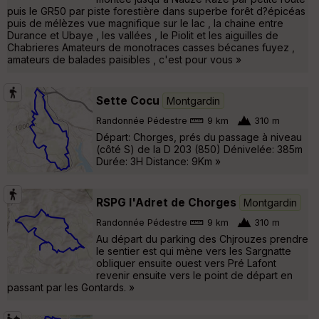
puis le GR50 par piste forestière dans superbe forêt d?épicéas
puis de mélèzes vue magnifique sur le lac , la chaine entre
Durance et Ubaye , les vallées , le Piolit et les aiguilles de
Chabrieres Amateurs de monotraces casses bécanes fuyez ,
amateurs de balades paisibles , c'est pour vous »
Sette Cocu
Montgardin
Randonnée Pédestre
9 km
310 m
Départ: Chorges, prés du passage à niveau
(côté S) de la D 203 (850) Dénivelée: 385m
Durée: 3H Distance: 9Km »
RSPG l'Adret de Chorges
Montgardin
Randonnée Pédestre
9 km
310 m
Au départ du parking des Chjrouzes prendre
le sentier est qui mène vers les Sargnatte
obliquer ensuite ouest vers Pré Lafont
revenir ensuite vers le point de départ en
passant par les Gontards. »