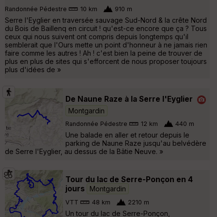
Randonnée Pédestre
10 km
910 m
Serre l'Eyglier en traversée sauvage Sud-Nord & la crête Nord
du Bois de Baillenq en circuit ! qu'est-ce encore que ça ? Tous
ceux qui nous suivent ont compris depuis longtemps qu'il
semblerait que l'Ours mette un point d'honneur à ne jamais rien
faire comme les autres ! Ah ! c'est bien la peine de trouver de
plus en plus de sites qui s'efforcent de nous proposer toujours
plus d'idées de »
De Naune Raze à la Serre l'Eyglier
Montgardin
Randonnée Pédestre
12 km
440 m
Une balade en aller et retour depuis le
parking de Naune Raze jusqu'au belvédère
de Serre l'Eyglier, au dessus de la Bâtie Neuve. »
Tour du lac de Serre-Ponçon en 4
jours
Montgardin
VTT
48 km
2210 m
Un tour du lac de Serre-Ponçon,