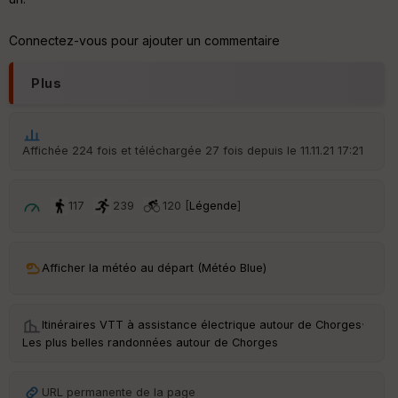
er
tu
re
Connectez-vous pour ajouter un commentaire
IG
N
Plus
Aff
ic
he
r
Affichée 224 fois et téléchargée 27 fois depuis le 11.11.21 17:21
d
é
p
ar
117
239
120 [
Légende
]
t
ar
Afficher la météo au départ (Météo Blue)
ri
v
é
e
Itinéraires VTT à assistance électrique autour de
Chorges
·
Les plus belles randonnées autour de Chorges
C
ou
le
URL permanente de la page
ur