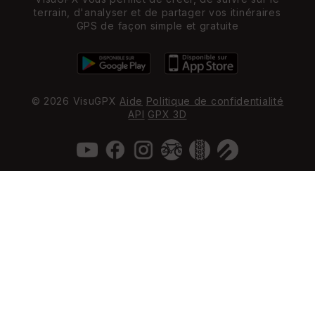
terrain, d'analyser et de partager vos itinéraires
GPS de façon simple et gratuite
© 2026 VisuGPX
Aide
Politique de confidentialité
API
GPX 3D