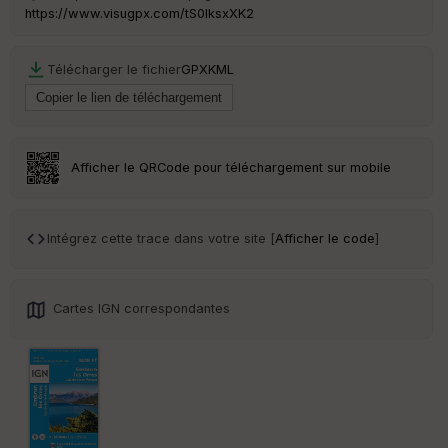
https://www.visugpx.com/tS0IksxXK2
Télécharger le fichier
GPX
KML
Ep
ai
ss
eu
r
Afficher le QRCode pour téléchargement sur mobile
Tr
an
Intégrez cette trace dans votre site [
Afficher le code
]
sp
ar
en
ce
Cartes IGN correspondantes
Po
int
illé
s