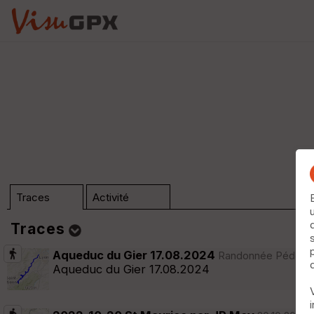
Traces
Activité
Traces
Aqueduc du Gier 17.08.2024
Randonnée Pédestre 
Dossier (n°0)
Aqueduc du Gier 17.08.2024
Trier