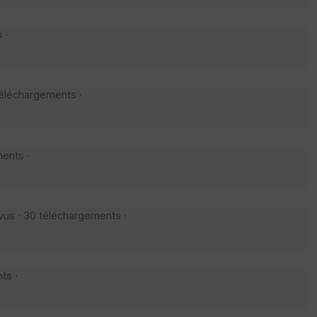
 ·
téléchargements ·
ents ·
vus · 30 téléchargements ·
ts ·