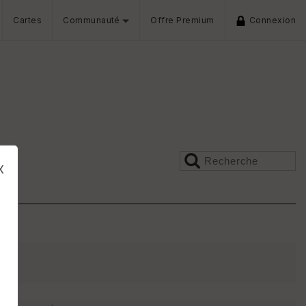
Cartes
Communauté
Offre Premium
Connexion
x
s