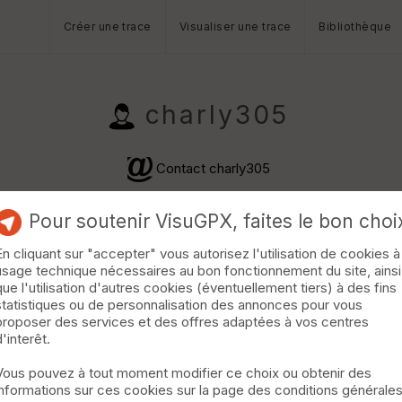
Créer une trace
Visualiser une trace
Bibliothèque
charly305
Contact charly305
Pour soutenir VisuGPX, faites le bon choi
En cliquant sur "accepter" vous autorisez l'utilisation de cookies à
usage technique nécessaires au bon fonctionnement du site, ainsi
que l'utilisation d'autres cookies (éventuellement tiers) à des fins
statistiques ou de personnalisation des annonces pour vous
proposer des services et des offres adaptées à vos centres
· 88 km · D+1020 m · 252 vus · 30 téléchargements ·
d'interêt.
Vous pouvez à tout moment modifier ce choix ou obtenir des
informations sur ces cookies sur la page des conditions générale