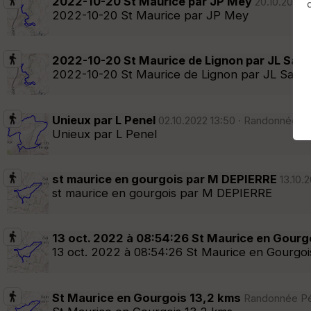
2022-10-20 St Maurice par JP Mey
20.10.2022 
2022-10-20 St Maurice par JP Mey
Afficher la carto
dossier et sous-dossiers
|
ce dossier u
2022-10-20 St Maurice de Lignon par JL Sart
2022-10-20 St Maurice de Lignon par JL Sartr
Unieux par L Penel
02.10.2022 13:50 · Randonnée Pé
Unieux par L Penel
st maurice en gourgois par M DEPIERRE
13.10.2
st maurice en gourgois par M DEPIERRE
13 oct. 2022 à 08:54:26 St Maurice en Gourg
13 oct. 2022 à 08:54:26 St Maurice en Gourgoi
St Maurice en Gourgois 13,2 kms
Randonnée Péd