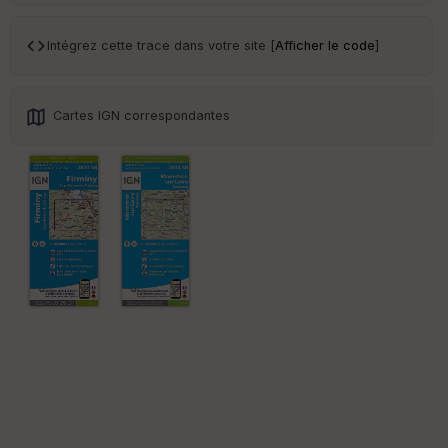
an
sp
ar
Intégrez cette trace dans votre site [
Afficher le code
]
en
ce
Cartes IGN correspondantes
Po
int
illé
s
S
e
n
s
St
re
et
Vi
e
w