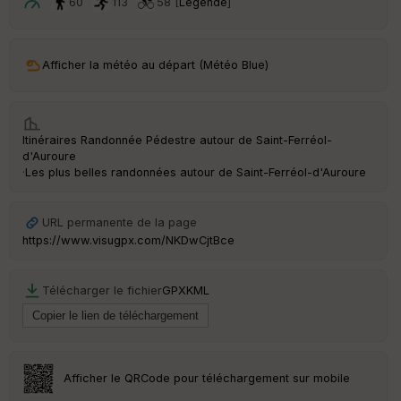
ar
60
113
58 [
Légende
]
t
ar
Afficher la météo au départ (Météo Blue)
ri
v
é
e
Itinéraires Randonnée Pédestre autour de
Saint-Ferréol-
C
d'Auroure
ou
·
Les plus belles randonnées autour de Saint-Ferréol-d'Auroure
le
ur
URL permanente de la page
https://www.visugpx.com/NKDwCjtBce
Ep
Télécharger le fichier
GPX
KML
ai
ss
eu
r
Afficher le QRCode pour téléchargement sur mobile
Tr