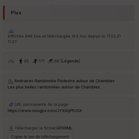
en
ce
Plus
Po
int
illé
Affichée 848 fois et téléchargée 163 fois depuis le 17.03.21
s
11:37
S
95
171
68 [
Légende
]
e
n
s
Itinéraires Randonnée Pédestre autour de
Chambles
·
Les plus belles randonnées autour de Chambles
St
re
et
URL permanente de la page
Vi
e
https://www.visugpx.com/JYX0qPPJ5X
w
Télécharger le fichier
GPX
KML