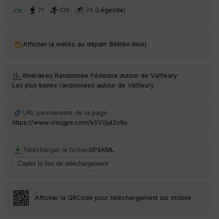
ar
t
71
136
74 [
Légende
]
ar
ri
v
Afficher la météo au départ (Météo Blue)
é
e
Itinéraires Randonnée Pédestre autour de
Valfleury
·
Fil
Les plus belles randonnées autour de Valfleury
tr
e
P
URL permanente de la page
OI
https://www.visugpx.com/kSVGjd2u9u
C
Télécharger le fichier
GPX
KML
ou
le
ur
Afficher le QRCode pour téléchargement sur mobile