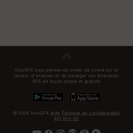
St
re
et
Vi
e
w
VisuGPX vous permet de créer, de suivre sur le
terrain, d'analyser et de partager vos itinéraires
GPS de façon simple et gratuite
© 2026 VisuGPX
Aide
Politique de confidentialité
API
GPX 3D