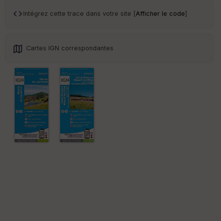
Ep
ai
Intégrez cette trace dans votre site [
Afficher le code
]
ss
eu
r
Cartes IGN correspondantes
Tr
an
sp
ar
en
ce
Po
int
illé
s
S
e
n
s