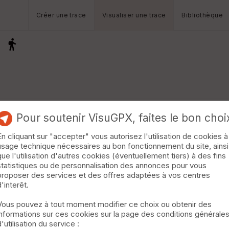
Créer une trace
Visualiser une trace
Bibliothèque
Pour soutenir VisuGPX, faites le bon choi
En cliquant sur "accepter" vous autorisez l'utilisation de cookies à
usage technique nécessaires au bon fonctionnement du site, ainsi
que l'utilisation d'autres cookies (éventuellement tiers) à des fins
statistiques ou de personnalisation des annonces pour vous
proposer des services et des offres adaptées à vos centres
d'interêt.
Vous pouvez à tout moment modifier ce choix ou obtenir des
informations sur ces cookies sur la page des conditions générale
d'utilisation du service :