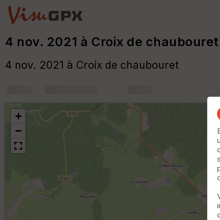
4 nov. 2021 à Croix de chaubouret
4 nov. 2021 à Croix de chaubouret
+
m
+
−