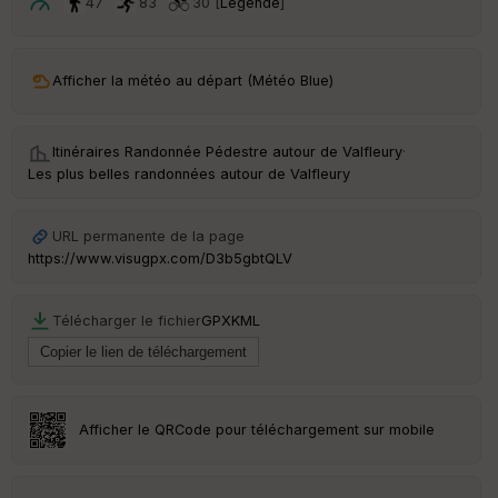
ar
47
83
30 [
Légende
]
t
ar
Afficher la météo au départ (Météo Blue)
ri
v
é
e
Itinéraires Randonnée Pédestre autour de
Valfleury
·
Les plus belles randonnées autour de Valfleury
C
ou
le
URL permanente de la page
ur
https://www.visugpx.com/D3b5gbtQLV
Télécharger le fichier
GPX
KML
Ep
ai
ss
eu
r
Afficher le QRCode pour téléchargement sur mobile
Tr