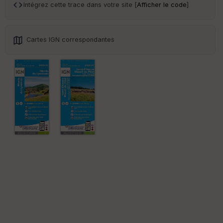
an
Intégrez cette trace dans votre site [
Afficher le code
]
sp
ar
en
ce
Cartes IGN correspondantes
Po
int
illé
s
S
e
n
s
St
re
et
Vi
e
w