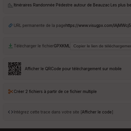
Itinéraires Randonnée Pédestre autour de
Beauzac
·
Les plus b
URL permanente de la page
https://www.visugpx.com/IAjMWcj
Télécharger le fichier
GPX
KML
Afficher le QRCode pour téléchargement sur mobile
Créer 2 fichiers à partir de ce fichier multiple
Intégrez cette trace dans votre site [
Afficher le code
]