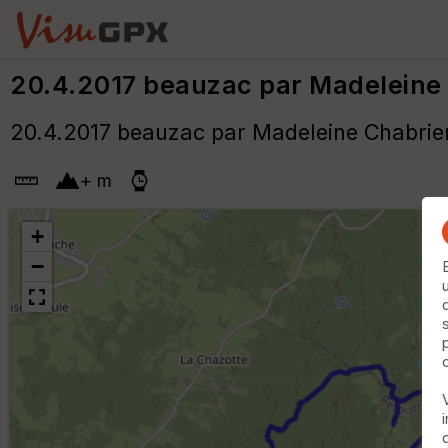
20.4.2017 beauzac par Madeleine
20.4.2017 beauzac par Madeleine Chabrie
+
m
+
−