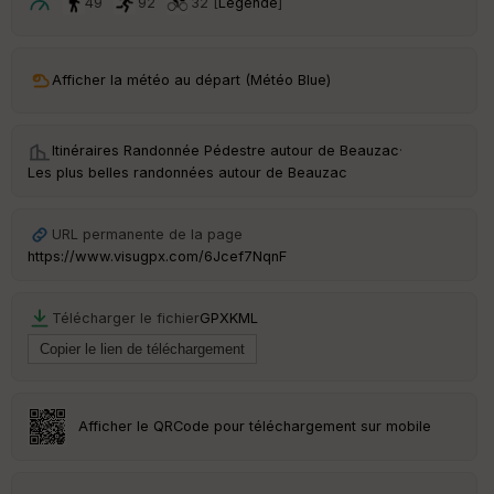
ar
49
92
32 [
Légende
]
t
ar
Afficher la météo au départ (Météo Blue)
ri
v
é
e
Itinéraires Randonnée Pédestre autour de
Beauzac
·
Les plus belles randonnées autour de Beauzac
C
ou
le
URL permanente de la page
ur
https://www.visugpx.com/6Jcef7NqnF
Télécharger le fichier
GPX
KML
Ep
ai
ss
eu
r
Afficher le QRCode pour téléchargement sur mobile
Tr