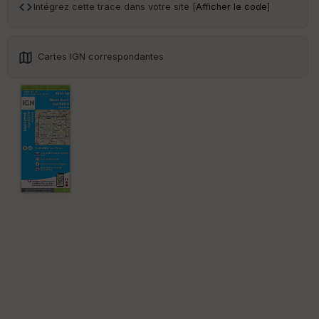
an
Intégrez cette trace dans votre site [
Afficher le code
]
sp
ar
en
ce
Cartes IGN correspondantes
Po
int
illé
s
S
e
n
s
St
re
et
Vi
e
w