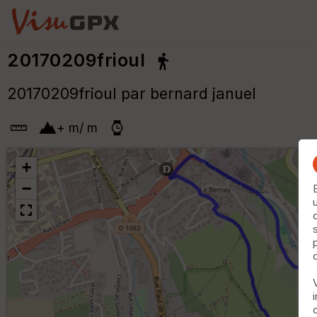
20170209frioul
20170209frioul par bernard januel
+
m
/
m
+
−