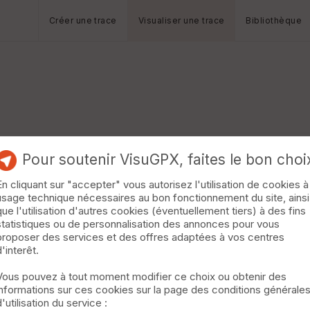
Créer une trace
Visualiser une trace
Bibliothèque
Pour soutenir VisuGPX, faites le bon choi
En cliquant sur "accepter" vous autorisez l'utilisation de cookies à
usage technique nécessaires au bon fonctionnement du site, ainsi
que l'utilisation d'autres cookies (éventuellement tiers) à des fins
statistiques ou de personnalisation des annonces pour vous
proposer des services et des offres adaptées à vos centres
d'interêt.
Vous pouvez à tout moment modifier ce choix ou obtenir des
informations sur ces cookies sur la page des conditions générale
d'utilisation du service :