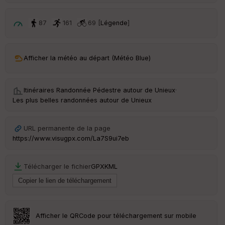
p
ar
t
87
161
69 [
Légende
]
ar
ri
v
Afficher la météo au départ (Météo Blue)
é
e
Itinéraires Randonnée Pédestre autour de
Unieux
·
C
Les plus belles randonnées autour de Unieux
ou
le
ur
URL permanente de la page
https://www.visugpx.com/La7S9ui7eb
Télécharger le fichier
GPX
KML
Ep
ai
ss
eu
r
Afficher le QRCode pour téléchargement sur mobile