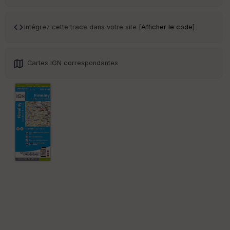
Tr
an
sp
Intégrez cette trace dans votre site [
Afficher le code
]
ar
en
ce
Cartes IGN correspondantes
Po
int
illé
s
S
e
n
s
St
re
et
Vi
e