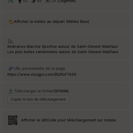
ar
52
85
29 [
Légende
]
t
ar
Afficher la météo au départ (Météo Blue)
ri
v
é
e
Itinéraires Marche Sportive autour de
Saint-Genest-Malifaux
·
C
Les plus belles randonnées autour de Saint-Genest-Malifaux
ou
le
ur
URL permanente de la page
https://www.visugpx.com/BQftsF7kS6
Télécharger le fichier
GPX
KML
Ep
ai
ss
eu
r
Afficher le QRCode pour téléchargement sur mobile
Tr