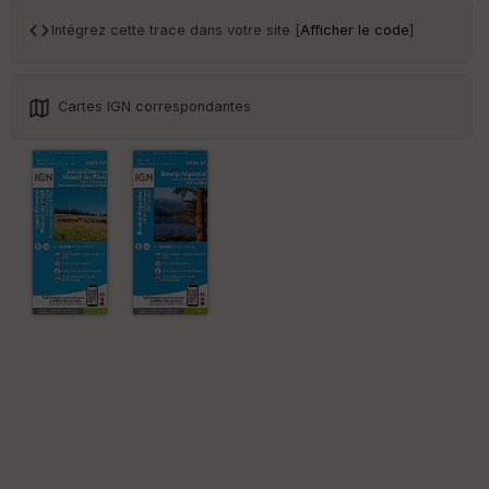
an
sp
Intégrez cette trace dans votre site [
Afficher le code
]
ar
en
ce
Cartes IGN correspondantes
Po
int
illé
s
S
e
n
s
St
re
et
Vi
e
w