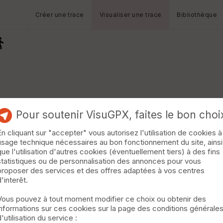
Créer une trace
Visualiser une trace
Bibliothèque
Pour soutenir VisuGPX, faites le bon choi
En cliquant sur "accepter" vous autorisez l'utilisation de cookies à
usage technique nécessaires au bon fonctionnement du site, ainsi
que l'utilisation d'autres cookies (éventuellement tiers) à des fins
statistiques ou de personnalisation des annonces pour vous
proposer des services et des offres adaptées à vos centres
d'interêt.
Vous pouvez à tout moment modifier ce choix ou obtenir des
informations sur ces cookies sur la page des conditions générale
d'utilisation du service :