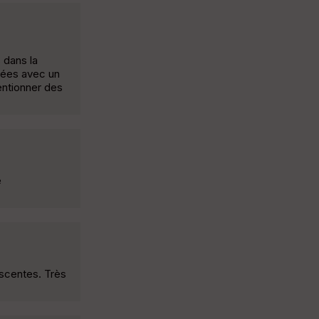
 dans la
uées avec un
entionner des
e
escentes. Très