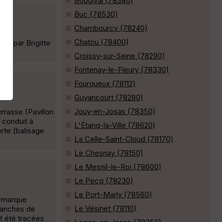
Bougival (78380)
Buc (78530)
Chambourcy (78240)
Chatou (78400)
ée par Brigitte
Croissy-sur-Seine (78290)
Fontenay-le-Fleury (78330)
Fourqueux (78112)
Guyancourt (78280)
Jouy-en-Josas (78350)
errasse (Pavillon
 conduit à
L'Étang-la-Ville (78620)
erte (balisage
La Celle-Saint-Cloud (78170)
Le Chesnay (78150)
Le Mesnil-le-Roi (78600)
Le Pecq (78230)
Le Port-Marly (78560)
Remarque
Le Vésinet (78110)
imanches de
t été tracées