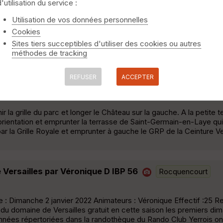
d'utilisation du service :
 28 km
Le Pecq
Utilisation de vos données personnelles
Cookies
n Un pur régal pour les yeux sans aucune difficulté Menée et trac
Sites tiers succeptibles d'utiliser des cookies ou autres
méthodes de tracking
REFUSER
ACCEPTER
affitte
Le Pecq
 la grille du parc et longer le Château sur la gauche. A la petite t
d'orientation et emprunter la terrasse de Saint-Germain-en-Laye qui
se par la Grille Royale et emprunter à gauche le GRP de la Ceinture V
Versailles par Véronique D IBP 56
Rocquencourt
: Dimanche 2 janvier 2022 Animateurs : Véronique Effectif :25 
in du domaine de Versailles gratuit en cette saison les premiers d
nées répertoriées dans la randothèque du Rando Club Yerrois on