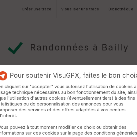
Créer une trace
Visualiser une trace
Bibliothèque
Randonnées à Bailly
Pour soutenir VisuGPX, faites le bon choi
En cliquant sur "accepter" vous autorisez l'utilisation de cookies à
usage technique nécessaires au bon fonctionnement du site, ainsi
que l'utilisation d'autres cookies (éventuellement tiers) à des fins
statistiques ou de personnalisation des annonces pour vous
 une belle alternance entre chemins roulants, portions plus techni
proposer des services et des offres adaptées à vos centres
relief modéré avec près de 430 m de dénivelé positif, idéal pour 
d'interêt.
 est soutenu avec quelques montées progressives suivies de desc
Vous pouvez à tout moment modifier ce choix ou obtenir des
informations sur ces cookies sur la page des conditions générale