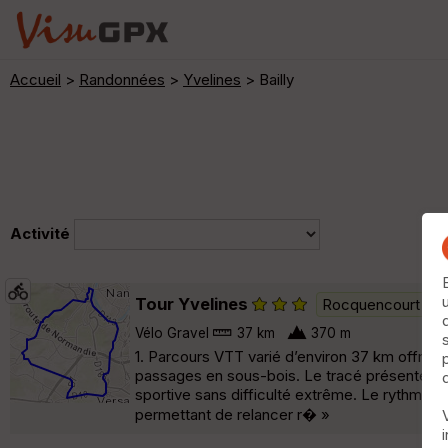
Accueil
>
Randonnées
>
Yvelines
> Bailly
Activité
Tour Yvelines
Rocquencourt
Vélo Gravel
37 km
370 m
1. Parcours VTT varié d’environ 37 km offrant
passages en sous-bois. Le tracé présente un 
sportive sans difficulté extrême. Le rythme
permettant de relancer r� »