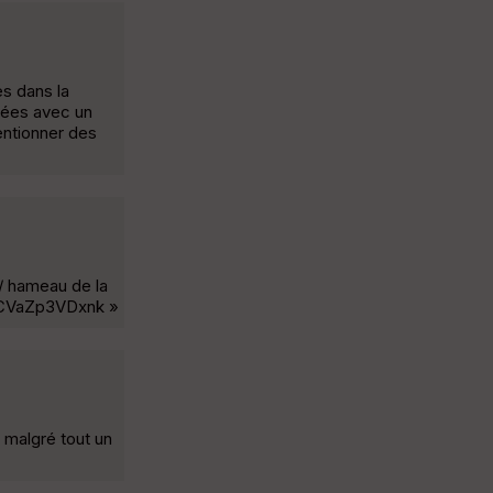
s dans la
uées avec un
entionner des
 / hameau de la
be/CVaZp3VDxnk »
 malgré tout un