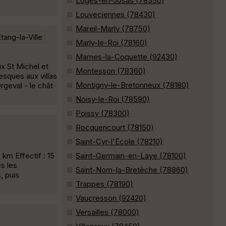
Loges-en-Josas (78350)
Louveciennes (78430)
Mareil-Marly (78750)
tang-la-Ville
Marly-le-Roi (78160)
Marnes-la-Coquette (92430)
ix St Michel et
Montesson (78360)
esques aux villas
Montigny-le-Bretonneux (78180)
rgeval - le chât
Noisy-le-Roi (78590)
Poissy (78300)
Rocquencourt (78150)
Saint-Cyr-l'École (78210)
km Effectif : 15
Saint-Germain-en-Laye (78100)
es les
Saint-Nom-la-Bretèche (78860)
, puis
Trappes (78190)
Vaucresson (92420)
Versailles (78000)