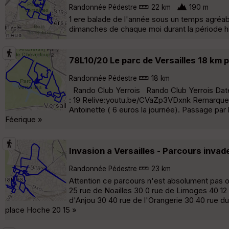
Randonnée Pédestre
22 km
190 m
1 ere balade de l'année sous un temps agréable.
dimanches de chaque moi durant la période h
78L10/20 Le parc de Versailles 18 km 
Randonnée Pédestre
18 km
Rando Club Yerrois Rando Club Yerrois Date 
: 19 Relive:youtu.be/CVaZp3VDxnk Remarque pa
Antoinette ( 6 euros la journée). Passage par
Féerique »
Invasion a Versailles - Parcours invad
Randonnée Pédestre
23 km
Attention ce parcours n'est absolument pas o
25 rue de Noailles 30 0 rue de Limoges 40 12
d'Anjou 30 40 rue de l'Orangerie 30 40 rue du 
place Hoche 20 15 »