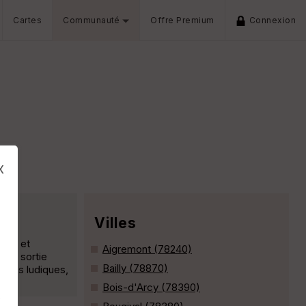
Cartes
Communauté
Offre Premium
Connexion
x
Villes
ques et
Aigremont (78240)
une sortie
Bailly (78870)
entes ludiques,
Bois-d'Arcy (78390)
s