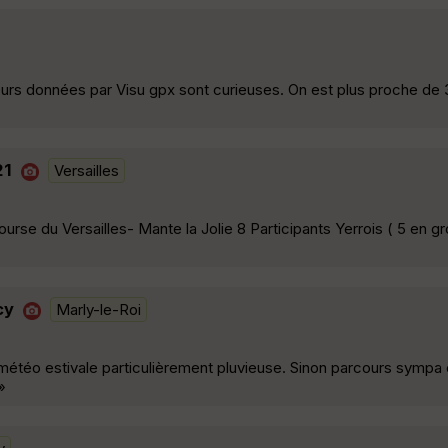
eurs données par Visu gpx sont curieuses. On est plus proche de
21
Versailles
rse du Versailles- Mante la Jolie 8 Participants Yerrois ( 5 en g
cy
Marly-le-Roi
étéo estivale particulièrement pluvieuse. Sinon parcours sympa e
»