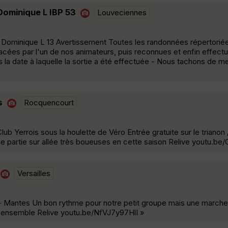
ominique L IBP 53
Louveciennes
Dominique L 13 Avertissement Toutes les randonnées répertoriée
acées par l'un de nos animateurs, puis reconnues et enfin effect
s la date à laquelle la sortie a été effectuée - Nous tachons de m
s
Rocquencourt
lub Yerrois sous la houlette de Véro Entrée gratuite sur le trianon
de partie sur allée très boueuses en cette saison Relive youtu.
Versailles
les- Mantes Un bon rythme pour notre petit groupe mais une marche
l'ensemble Relive youtu.be/NfVJ7y97HlI »