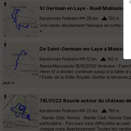
St Germain en Laye - Rueil Malmaison
Randonnée Pédestre
28 km
130 m
Une rando absolument féérique en cette saiso
»
De Saint-Germain-en-Laye à Maisons-L
Randonnée Pédestre
12 km
140 m
RandoMarcopolo 18/10/2020 Itinéraire : Franchir
Henri IV à droite) continuer jusqu'à la table 
l'Etoile de la Grille Royale. Quitter la terras
jaun »
78L01/22 Boucle autour du château de 
Randonnée Pédestre
22 km
190 m
Rando Club Yerrois Rando Club Yerrois Date 
particulière : Parcours sans difficultés au se
chaque mois Avertissement Toutes les randon