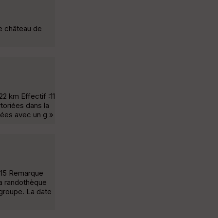
le château de
 km Effectif :11
toriées dans la
uées avec un g »
 <15 Remarque
 la randothèque
 groupe. La date