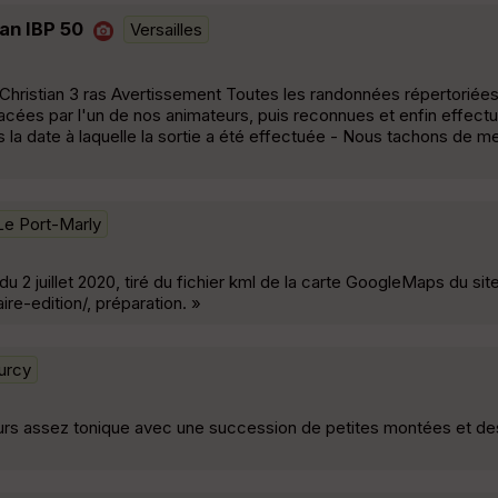
ian IBP 50
Versailles
hristian 3 ras Avertissement Toutes les randonnées répertoriées
acées par l'un de nos animateurs, puis reconnues et enfin effect
s la date à laquelle la sortie a été effectuée - Nous tachons de m
Le Port-Marly
du 2 juillet 2020, tiré du fichier kml de la carte GoogleMaps du sit
re-edition/, préparation. »
urcy
cours assez tonique avec une succession de petites montées et d