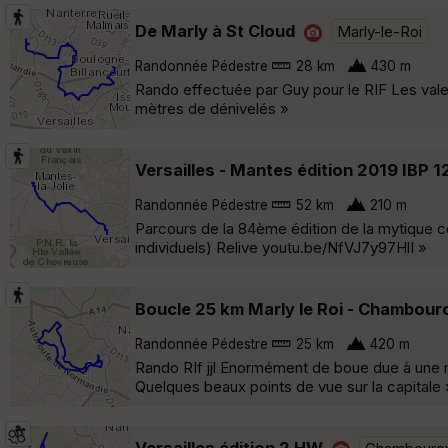
De Marly à St Cloud
Marly-le-Roi
Randonnée Pédestre
28 km
430 m
Rando effectuée par Guy pour le RIF Les val
mètres de dénivelés »
Versailles - Mantes édition 2019 IBP 1
Randonnée Pédestre
52 km
210 m
Parcours de la 84ème édition de la mytique cou
individuels) Relive youtu.be/NfVJ7y97HlI »
Boucle 25 km Marly le Roi - Chambour
Randonnée Pédestre
25 km
420 m
Rando RIf jjl Enormément de boue due à une m
Quelques beaux points de vue sur la capitale 
Versailles édition 2 HW