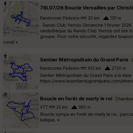
78L07/26 Boucle Versailles par Christ
Randonnée Pédestre
20 km
130 m
Rando Club Yerrois Dimanche 1 février 2026 C
randothèque du Rando Club Yerrois ont été tr
groupe. Pour votre sécurité, regardez toujour
condi »
Sentier Métropolitain du Grand Paris
Randonnée Pédestre
612 km
2720 m
Sentier Métropolitain du Grand Paris à la date 
https://www.lesentierdugrandparis.com/itinerai
Boucle en forêt de marly le roi
Chambo
VTT
22 km
360 m
Boucle sympa en forêt de marly le roi.. par
ludique. »