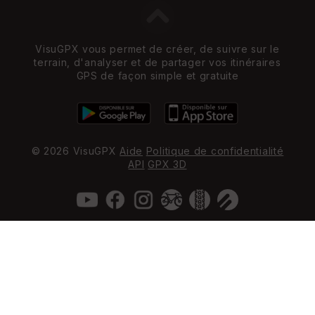
VisuGPX vous permet de créer, de suivre sur le
terrain, d'analyser et de partager vos itinéraires
GPS de façon simple et gratuite
© 2026 VisuGPX
Aide
Politique de confidentialité
API
GPX 3D