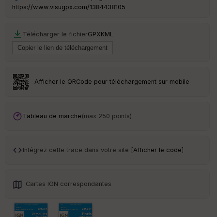
ar
https://www.visugpx.com/1384438105
en
ce
Télécharger le fichier
GPX
KML
Po
int
illé
s
Afficher le QRCode pour téléchargement sur mobile
S
e
n
Tableau de marche
(max 250 points)
s
Intégrez cette trace dans votre site [
Afficher le code
]
St
re
et
Vi
e
Cartes IGN correspondantes
w