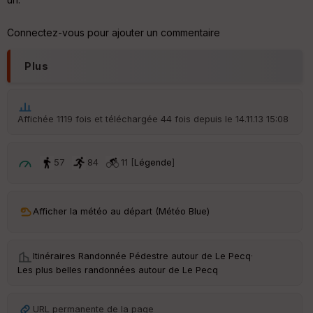
ar
ri
Connectez-vous pour ajouter un commentaire
v
é
Plus
e
C
ou
le
Affichée 1119 fois et téléchargée 44 fois depuis le 14.11.13 15:08
ur
57
84
11 [
Légende
]
Ep
Afficher la météo au départ (Météo Blue)
ai
ss
eu
r
Itinéraires Randonnée Pédestre autour de
Le Pecq
·
Les plus belles randonnées autour de Le Pecq
Tr
an
URL permanente de la page
sp