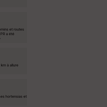
mins et routes
 PR a été
»
 km à allure
ses hortensias et