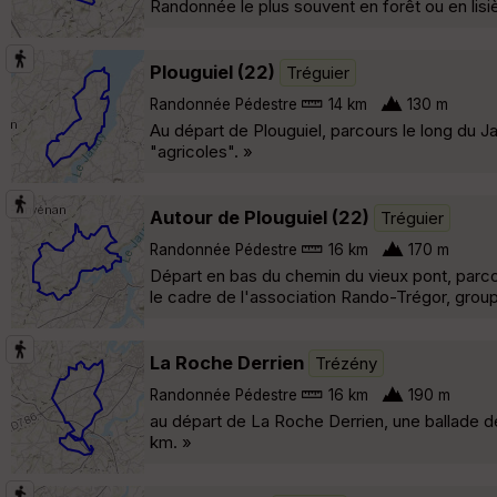
Randonnée le plus souvent en forêt ou en lisi
Plouguiel (22)
Tréguier
Randonnée Pédestre
14 km
130 m
Au départ de Plouguiel, parcours le long du J
"agricoles". »
Autour de Plouguiel (22)
Tréguier
Randonnée Pédestre
16 km
170 m
Départ en bas du chemin du vieux pont, parc
le cadre de l'association Rando-Trégor, grou
La Roche Derrien
Trézény
Randonnée Pédestre
16 km
190 m
au départ de La Roche Derrien, une ballade d
km. »