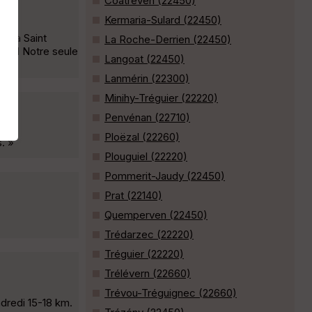
Coatréven (22450)
Kermaria-Sulard (22450)
op à Saint
La Roche-Derrien (22450)
.html Notre seule
Langoat (22450)
Lanmérin (22300)
Minihy-Tréguier (22220)
Penvénan (22710)
Ploëzal (22260)
. »
Plouguiel (22220)
Pommerit-Jaudy (22450)
Prat (22140)
Quemperven (22450)
Trédarzec (22220)
Tréguier (22220)
Trélévern (22660)
Trévou-Tréguignec (22660)
dredi 15-18 km.