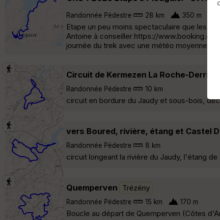
Randonnée Pédestre
28 km
350 m
Etape un peu moins spectaculaire que les pré
Antoine à conseiller https://www.booking.com
journée du trek avec une météo moyenne »
Circuit de Kermezen La Roche-Derrien
Randonnée Pédestre
10 km
circuit en bordure du Jaudy et sous-bois, d
vers Boured, rivière, étang et Castel 
Randonnée Pédestre
8 km
circuit longeant la rivière du Jaudy, l'étang 
Quemperven
Trézény
Randonnée Pédestre
15 km
170 m
Boucle au départ de Quemperven (Côtes d'Arm