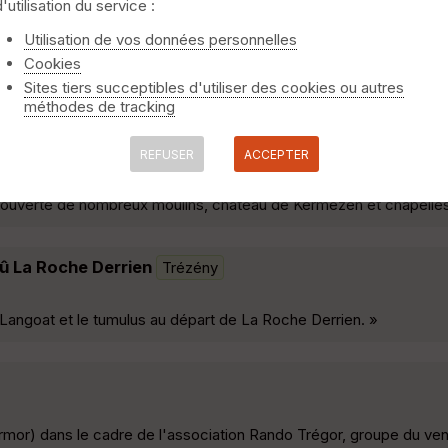
d'utilisation du service :
Utilisation de vos données personnelles
cédentes à l'exception de la visite de Tréguier Hébergement au t
Cookies
/hotel/fr/gite-avec-son-bain-nordique-privatif-au-feu-de-bois.fr
Sites tiers succeptibles d'utiliser des cookies ou autres
méthodes de tracking
Trézény
REFUSER
ACCEPTER
écouverte de nombreux moulins, château de Kermezen et chapelles
Dû La Roche Derrien
Trézény
de Langoat et le tumulus au départ de La Roche Derrien. »
or) dans le cadre de l'association Rando Trégor, groupe du ven