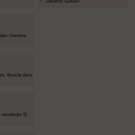
Trézény (22450)
r des chemins
es. Boucle dans
 vendredis 15