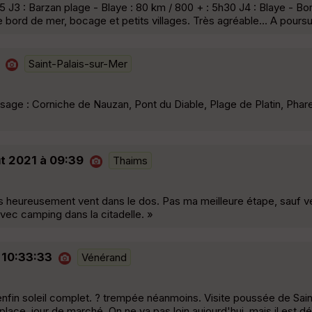
5 J3 : Barzan plage - Blaye : 80 km / 800 + : 5h30 J4 : Blaye - Bo
re bord de mer, bocage et petits villages. Très agréable... A poursu
Saint-Palais-sur-Mer
sage : Corniche de Nauzan, Pont du Diable, Plage de Platin, Phar
ût 2021 à 09:39
Thaims
es heureusement vent dans le dos. Pas ma meilleure étape, sauf ve
 avec camping dans la citadelle. »
1 10:33:33
Vénérand
t enfin soleil complet. ? trempée néanmoins. Visite poussée de Sain
place, jour de marché. On ne va pas loin aujourd'hui, mais il est 