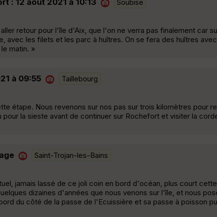
rt : 12 août 2021 à 10:13
Soubise
aller retour pour l'île d'Aix, que l'on ne verra pas finalement car
e, avec les filets et les parc à huîtres. On se fera des huîtres ave
le matin. »
021 à 09:55
Taillebourg
tte étape. Nous revenons sur nos pas sur trois kilomètres pour re
au pour la sieste avant de continuer sur Rochefort et visiter la cord
lage
Saint-Trojan-les-Bains
abituel, jamais lassé de ce joli coin en bord d'océan, plus court cette
 Quelques dizaines d'années que nous venons sur l'île, et nous po
abord du côté de la passe de l'Ecuissière et sa passe à poisson pu