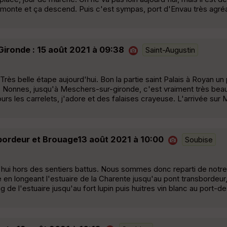
monte et ça descend. Puis c'est sympas, port d'Envau très agré
ironde : 15 août 2021 à 09:38
Saint-Augustin
rès belle étape aujourd'hui. Bon la partie saint Palais à Royan u
s Nonnes, jusqu'à Meschers-sur-gironde, c'est vraiment très be
rs les carrelets, j'adore et des falaises crayeuse. L'arrivée sur 
bordeur et Brouage13 août 2021 à 10:00
Soubise
rd'hui hors des sentiers battus. Nous sommes donc reparti de notr
 en longeant l'estuaire de la Charente jusqu'au pont transbordeu
e l'estuaire jusqu'au fort lupin puis huitres vin blanc au port-d