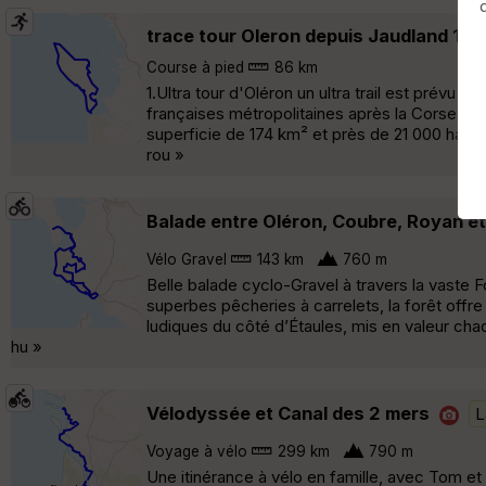
trace tour Oleron depuis Jaudland 1
Course à pied
86 km
1.Ultra tour d'Oléron un ultra trail est prévu 
françaises métropolitaines après la Corse, av
superficie de 174 km² et près de 21 000 habita
rou »
Balade entre Oléron, Coubre, Royan e
Vélo Gravel
143 km
760 m
Belle balade cyclo-Gravel à travers la vaste F
superbes pêcheries à carrelets, la forêt offre
ludiques du côté d’Étaules, mis en valeur cha
hu »
Vélodyssée et Canal des 2 mers
L
Voyage à vélo
299 km
790 m
Une itinérance à vélo en famille, avec Tom et