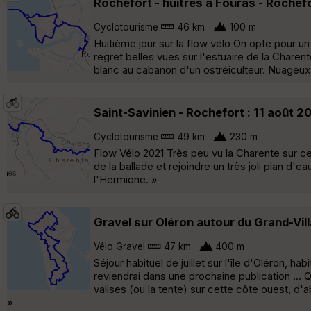
Rochefort - huîtres à Fouras - Rochefo
Cyclotourisme
46 km
100 m
Huitième jour sur la flow vélo On opte pour un 
regret belles vues sur l'estuaire de la Charent
blanc au cabanon d'un ostréiculteur. Nuageux 
Saint-Savinien - Rochefort : 11 août 2
Cyclotourisme
49 km
230 m
Flow Vélo 2021 Très peu vu la Charente sur ce
de la ballade et rejoindre un très joli plan d'e
l'Hermione. »
Gravel sur Oléron autour du Grand-Vil
Vélo Gravel
47 km
400 m
Séjour habituel de juillet sur l'île d'Oléron, h
reviendrai dans une prochaine publication ...
valises (ou la tente) sur cette côte ouest, d'
»