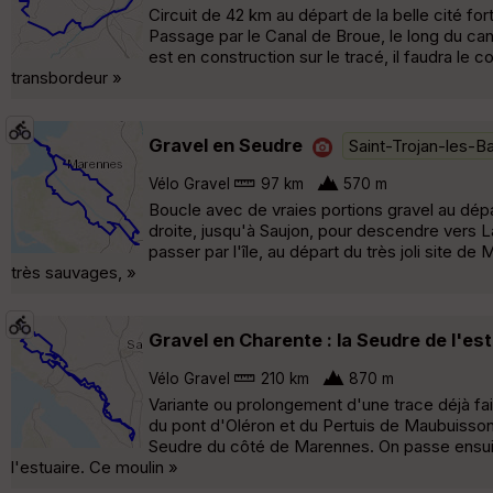
Circuit de 42 km au départ de la belle cité fo
Passage par le Canal de Broue, le long du cana
est en construction sur le tracé, il faudra le
transbordeur »
Gravel en Seudre
Saint-Trojan-les-B
Vélo Gravel
97 km
570 m
Boucle avec de vraies portions gravel au départ
droite, jusqu'à Saujon, pour descendre vers L
passer par l'île, au départ du très joli site
très sauvages, »
Gravel en Charente : la Seudre de l'est
Vélo Gravel
210 km
870 m
Variante ou prolongement d'une trace déjà fait
du pont d'Oléron et du Pertuis de Maubuisson 
Seudre du côté de Marennes. On passe ensuite 
l'estuaire. Ce moulin »