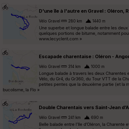
D'une île à l'autre en Gravel : Oléron,
Vélo Gravel
280 km
1440 m
Une superbe et longue balade entre les deux î
quelques portions de bitume, notamment pou
www.lecyclerit.com »
Escapade charentaise : Oléron - Ango
Vélo Gravel
314 km
1000 m
Longue balade à travers les deux Charentes e
Vélo, du Gr4, du Gr360, du Tour VTT de la Cha
petites pentes que la deuxième partie (et la mo
bucolisme, la Flo »
Double Charentais vers Saint-Jean d’A
Vélo Gravel
241 km
690 m
Belle balade entre l’Ile d’Oléron, la Charente 