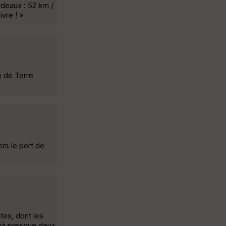
rdeaux : 52 km /
ivre ! »
e de Terre
rs le port de
tes, dont les
déjà presque deux