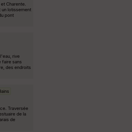
 et Charente.
t un lotissement
 du pont
l'eau, rive
 faire sans
re, des endroits
Bains
urce. Traversée
stuaire de la
arais de