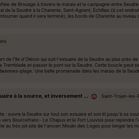
rtifiée de Brouage à travers le marais et la campagne entre Seudre
l de la Seudre à la Charente, Saint-Agnant, Échillais (à cet endroi
 contourner quand il sera terminé), les bords de Charente au niveau
ains
 de l'île d'Oléron qui suit l'estuaire de la Seudre au plus près de 
a Tremblade et passer le pont sur la Seudre. Cette boucle peut se
 de Marennes-plage. Une belle promenade dans les marais de la Seud
uaire à la source, et inversement ...
Saint-Trojan-les-
e : suivre la Seudre sur tout son estuaire et son lit jusqu'à sa so
vers Bourcefranc- Le Chapus et le Fort Louvois pour rejoindre l'e
au très joli site de l'ancien Moulin des Loges pour longer les m