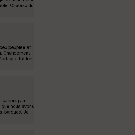
able. Château du
n peu peuplée et
au. Changement
Mortagne fut très
e camping au
r, que nous avons
es-barques. Je