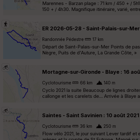
Marennes - Barzan plage : 71 km / 450 + / 5h1
150 + / 4h30. Magnifique itinéraire, varié, ent
ER 2026-05-28 - Saint-Palais-sur-Mer
Randonnée Pédestre
17 km
Départ de Saint-Palais-sur-Mer Points de pas
Nègre, Puits de d'Auture, La Grande Côte, »
Mortagne-sur-Gironde - Blaye : 16 ao
Cyclotourisme
66 km
140 m
Cyclo 2021 la suite Beaucoup de lignes droit
callonge et les carelets de... Arrivée à Blaye
Saintes - Saint Savinien : 10 août 202
Cyclotourisme
36 km
250 m
Flow vélo 2021, le jour suivant Lever tardif e
arènes et la crypte de St Eutrope. Mangé sur 