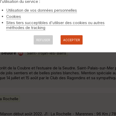
d'utilisation du service :
33 chemin des Beaux Noms
Saint-Georges-d'Oléron
Utilisation de vos données personnelles
Cookies
en avrl 2024 et un marathon juste avant en mars 2024. 2.C'est la plus
Sites tiers succeptibles d'utiliser des cookies ou autres
ec ses 35 km de long sur 12 km de large (dans la plus grande large
méthodes de tracking
nts permanents. Depuis le 19 mars 1966, elle est reliée au contine
REFUSER
ACCEPTER
t Seudre
Saint-Trojan-les-Bains
orêt de la Coubre et l’estuaire de la Seudre. Saint-Palais-sur-Mer
 de jolis sentiers et de belles pistes blanches. Mention spéciale a
que 14 juillet et 15 août par le Club des Ragondins et sa sympath
a Rochelle
 Manon début août 2022. J1 : La Rochelle - Marennes : 96 Km / 78