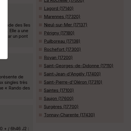
La Rochelle (17000)
Lagord (17140)
Marennes (17320)
Nieul-sur-Mer (17137)
 grande des îles
ur). Elle a une
Périgny (17180)
nt par un pont
Puilboreau (17138)
Rochefort (17300)
Royan (17200)
Saint-Georges-de-Didonne (17110)
Saint-Jean-d'Angély (17400)
 présente de
Saint-Pierre-d'Oléron (17310)
ux singles très
ique « Rando des
Saintes (17100)
Saujon (17600)
Surgères (17700)
Tonnay-Charente (17430)
0 + / 6h46 J2 :