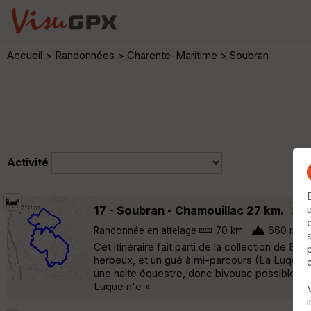
Accueil
>
Randonnées
>
Charente-Maritime
> Soubran
Activité
17 - Soubran - Chamouillac 27 km.
Sou
Randonnée en attelage
70 km
660 m
Cet itinéraire fait parti de la collection de 
herbeux, et un gué à mi-parcours (La Luque) e
une halte équestre, donc bivouac possible (ab
Luque n'e »