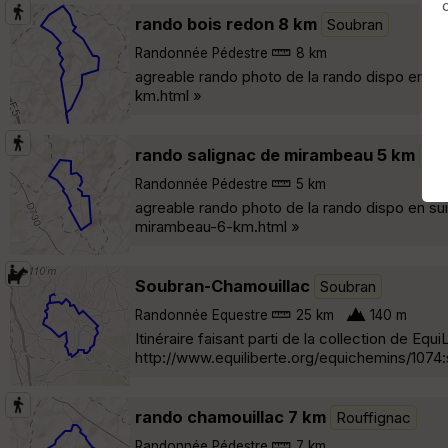
rando bois redon 8 km
Soubran
Randonnée Pédestre
8 km
agreable rando photo de la rando dispo en su
km.html »
rando salignac de mirambeau 5 km
Rou
Randonnée Pédestre
5 km
agreable rando photo de la rando dispo en su
mirambeau-6-km.html »
Soubran-Chamouillac
Soubran
Randonnée Equestre
25 km
140 m
Itinéraire faisant parti de la collection de Equ
http://www.equiliberte.org/equichemins/1074
rando chamouillac 7 km
Rouffignac
Randonnée Pédestre
7 km