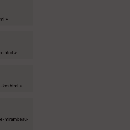
ml »
km.html »
6-km.html »
-de-mirambeau-