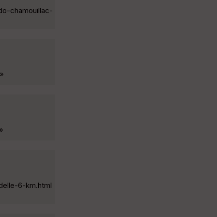
ndo-chamouillac-
 »
 »
udelle-6-km.html