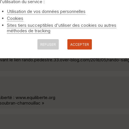
d'utilisation du service :
Utilisation de vos données personnelles
Cookies
ivant le lien rando.pedestre.33.over-blog.com/2018/05/rando-boi
Sites tiers succeptibles d'utiliser des cookies ou autres
méthodes de tracking
ffignac
REFUSER
ACCEPTER
ivant le lien rando.pedestre.33.over-blog.com/2018/05/rando-sal
iLiberté : www.equiliberte.org
:soubran-chamouillac »