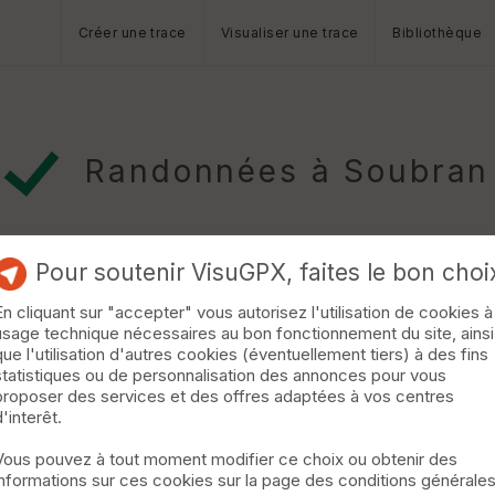
Créer une trace
Visualiser une trace
Bibliothèque
Randonnées à Soubran
Pour soutenir VisuGPX, faites le bon choi
En cliquant sur "accepter" vous autorisez l'utilisation de cookies à
usage technique nécessaires au bon fonctionnement du site, ainsi
bran
que l'utilisation d'autres cookies (éventuellement tiers) à des fins
statistiques ou de personnalisation des annonces pour vous
EquiLiberté : www.equiliberte.org Un itinéraire vallonné, avec beauc
proposer des services et des offres adaptées à vos centres
ntre parcelles de vignes, bois et céréales. A Soubran il y a une b
d'interêt.
ri et barre d'attache) . Le parking est possible au stade de foot.
Vous pouvez à tout moment modifier ce choix ou obtenir des
informations sur ces cookies sur la page des conditions générale