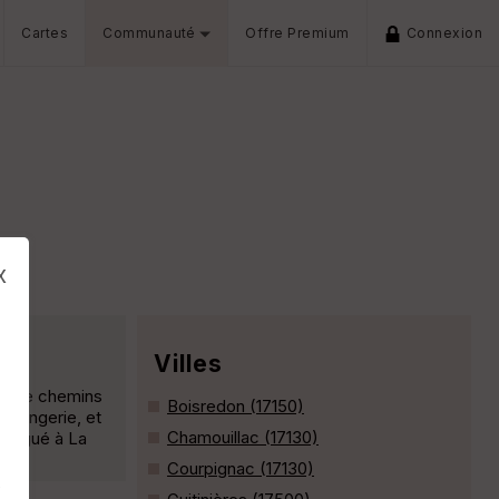
Cartes
Communauté
Offre Premium
Connexion
x
Villes
oup de chemins
Boisredon (17150)
oulangerie, et
Chamouillac (17130)
 Le gué à La
Courpignac (17130)
s