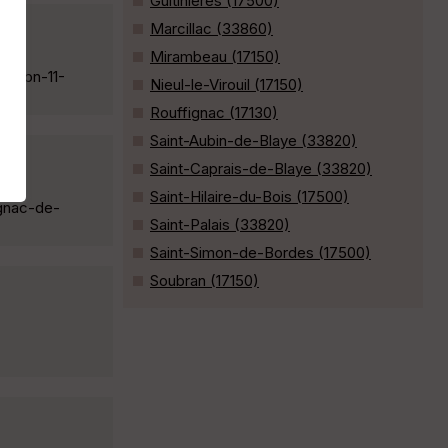
Guitinières (17500)
Marcillac (33860)
Mirambeau (17150)
sredon-11-
Nieul-le-Virouil (17150)
Rouffignac (17130)
Saint-Aubin-de-Blaye (33820)
Saint-Caprais-de-Blaye (33820)
Saint-Hilaire-du-Bois (17500)
ignac-de-
Saint-Palais (33820)
Saint-Simon-de-Bordes (17500)
Soubran (17150)