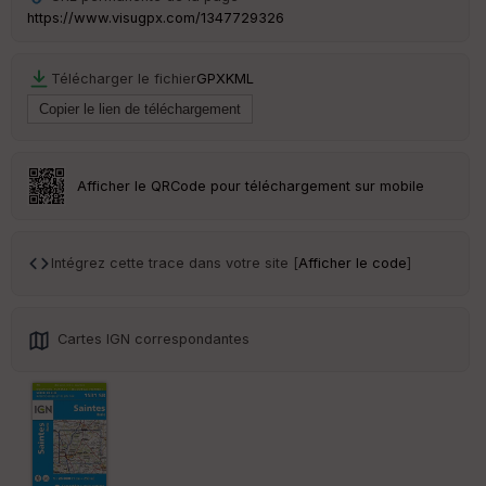
ai
https://www.visugpx.com/1347729326
ss
eu
r
Télécharger le fichier
GPX
KML
Tr
an
sp
ar
Afficher le QRCode pour téléchargement sur mobile
en
ce
Intégrez cette trace dans votre site [
Afficher le code
]
Po
int
illé
s
Cartes IGN correspondantes
S
e
n
s