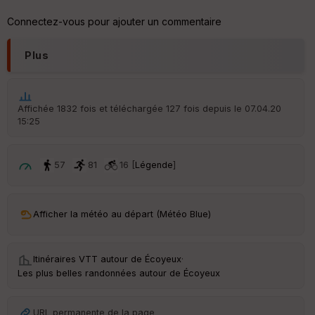
Aff
ic
Connectez-vous pour ajouter un commentaire
he
r
d
Plus
é
p
ar
t
Affichée 1832 fois et téléchargée 127 fois depuis le 07.04.20
15:25
ar
ri
v
é
57
81
16 [
Légende
]
e
C
ou
Afficher la météo au départ (Météo Blue)
le
ur
Itinéraires VTT autour de
Écoyeux
·
Les plus belles randonnées autour de Écoyeux
Ep
URL permanente de la page