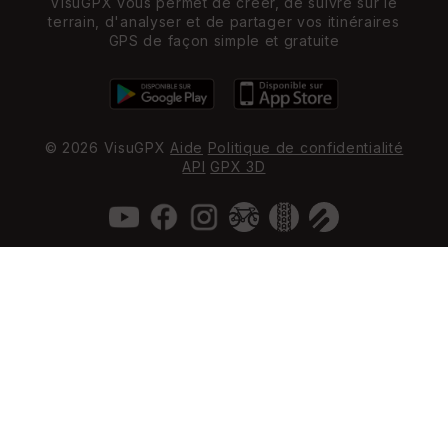
VisuGPX vous permet de créer, de suivre sur le
terrain, d'analyser et de partager vos itinéraires
GPS de façon simple et gratuite
© 2026 VisuGPX
Aide
Politique de confidentialité
API
GPX 3D