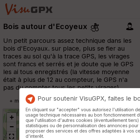
Bois autour d'Ecoyeux
Un petit parcours assez technique dans les
bois d'Ecoyaux. sur place, plus se fier au
traces au sol qu'à la trace GPS, les virages
sont francs et serrés et je doute que le GPS
les ai tous enregistrés (la vitesse moyenne
était à plus de 12 au compteur, le GPS n'a
pas du compter tous les petits virages).
Pour soutenir VisuGPX, faites le b
+
m
En cliquant sur "accepter" vous autorisez l'utilisation 
usage technique nécessaires au bon fonctionnement du 
+
que l'utilisation d'autres cookies (éventuellement tiers)
statistiques ou de personnalisation des annonces pour
−
proposer des services et des offres adaptées à vos c
d'interêt.