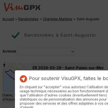
Accueil
>
Randonnées
>
Charente-Maritime
> Saint-Augustin
Randonnées à Saint-Augustin
Activité
ER 2026-05-28 - Saint-Palais-sur-Mer
Saint-Palais-sur-Mer
Pour soutenir VisuGPX, faites le b
Randonnée Pédestre
17 km
Départ de Saint-Palais-sur-Mer Points de
En cliquant sur "accepter" vous autorisez l'utilisation 
passage : Corniche de Nauzan, Pont du
usage technique nécessaires au bon fonctionnement du 
Diable, Plage de Platin, Phare de Terre Nègre, Puits de
que l'utilisation d'autres cookies (éventuellement tiers)
d'Auture, La Grande Côte, »
statistiques ou de personnalisation des annonces pour
proposer des services et des offres adaptées à vos c
d'interêt.