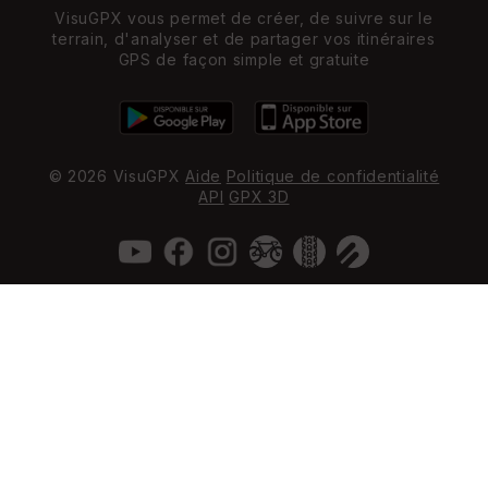
VisuGPX vous permet de créer, de suivre sur le
terrain, d'analyser et de partager vos itinéraires
GPS de façon simple et gratuite
© 2026 VisuGPX
Aide
Politique de confidentialité
API
GPX 3D