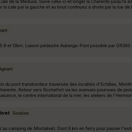
Cale de la Méduse. Suive celui-ci et longer la Charente jusqu?à ar
 cale par la gauche et au bout continuez à droite par la rue de l
nant
8 et 12km. Liaison pédestre Auberge-Pont possible par GR360 s
Agnant
on du pont transbordeur traversée des localités d'Echillais, Monthé
harente. Retour vers Rochefort via les avenues pourvues de pist
aisance, le centre international de la mer, les ateliers de l'Hermio
ivet
Soubise
'au camping de Montalivet. Dont 6 km en ferry pour passer l'estu