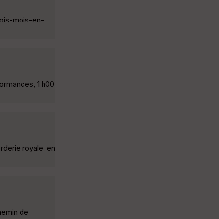
trois-mois-en-
formances, 1 h00
rderie royale, en
chemin de