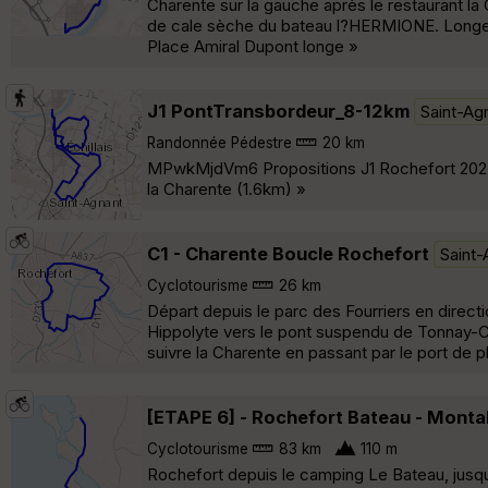
Charente sur la gauche après le restaurant la 
de cale sèche du bateau l?HERMIONE. Longer la
Place Amiral Dupont longe »
J1 PontTransbordeur_8-12km
Saint-Ag
Randonnée Pédestre
20 km
MPwkMjdVm6 Propositions J1 Rochefort 2025 
la Charente (1.6km) »
C1 - Charente Boucle Rochefort
Saint-
Cyclotourisme
26 km
Départ depuis le parc des Fourriers en directi
Hippolyte vers le pont suspendu de Tonnay-C
suivre la Charente en passant par le port de pl
[ETAPE 6] - Rochefort Bateau - Montal
Cyclotourisme
83 km
110 m
Rochefort depuis le camping Le Bateau, jusqu