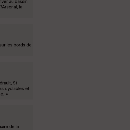
river au bassin
?Arsenal, la
ur les bords de
rault, St
es cyclables et
ne. »
aire de la