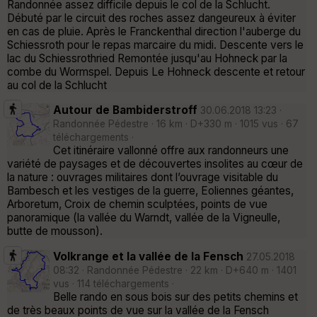
Randonnée assez difficile depuis le col de la Schlucht.
Débuté par le circuit des roches assez dangeureux à éviter
en cas de pluie. Après le Franckenthal direction l'auberge du
Schiessroth pour le repas marcaire du midi. Descente vers le
lac du Schiessrothried Remontée jusqu'au Hohneck par la
combe du Wormspel. Depuis Le Hohneck descente et retour
au col de la Schlucht
Autour de Bambiderstroff
30.06.2018 13:23 ·
Randonnée Pédestre · 16 km · D+330 m · 1015 vus · 67
téléchargements ·
Cet itinéraire vallonné offre aux randonneurs une
variété de paysages et de découvertes insolites au cœur de
la nature : ouvrages militaires dont l’ouvrage visitable du
Bambesch et les vestiges de la guerre, Eoliennes géantes,
Arboretum, Croix de chemin sculptées, points de vue
panoramique (la vallée du Warndt, vallée de la Vigneulle,
butte de mousson).
Volkrange et la vallée de la Fensch
27.05.2018
08:32 · Randonnée Pédestre · 22 km · D+640 m · 1401
vus · 114 téléchargements ·
Belle rando en sous bois sur des petits chemins et
de très beaux points de vue sur la vallée de la Fensch