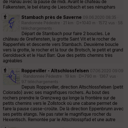
de Hanau avec la pause de midi. Avant le chateau de
Falkenstein, le bel étang de Lieschbach et ses nénuphars
Stambach près de Saverne
09.06.2020 08:35 ·
Randonnée Pédestre · 21 km · D+1040 m · 1572 vus · 58
téléchargements ·
Départ de Stambach pour faire 2 boucles. Le
château de Greifenstein, la grotte Saint Vit et le rocher de
Rappenfels et descente vers Stambach. Deuxième boucle
vers la grotte, le rocher et la tour de Brotsch, le petit et grand
Geroldseck et le Haut Barr. Que des petits chemins très
agréables
Roppeviller - Altschlossfelsen
07.06.2020 09:09
· Randonnée Pédestre · 19 km · D+790 m · 1367 vus ·
97 téléchargements ·
Depuis Roppeviller, direction Altschlossfelsen (petit
Colorado) avec ses magnifiques rochers. Au bout des
rochers prendre le Grenzweg qui longe la frontière sur de
petits chemins vers le Zollstock où une cabane permet de
faire la pause casse-croûte. De là direction Eppenbrunn avec
ses petits étangs. Ne pas rater le magnifique rocher du
Hexentisch. Remontée par le Altschlosspfad et une autre