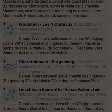
Moselle et à partir de Sierck, circuit des Quartzites au bord
du ruisseau de Montenach. Après la visite de la chapelle
Marienfloos, un très beau chemin le long du ruisseau vers
Montenach. Retour vers Sierck sur un chemin tout
Windstein - Les 4 chateaux
12.06.2020 09:21 ·
Randonnée Pédestre · 18 km · D+670 m · 541 vus · 46
téléchargements ·
Depuis Windstein, belle ruine du vieux Windstein,
puis le Wittschloessel et le château du Wineck. Pas eu le
temps de faire le château de Schoeneck... Descente vers
Wineckerthal et le nouveau Windstein
Obersteinbach - Burgenweg
11.06.2020 08:20 ·
Randonnée Pédestre · 21 km · D+1010 m · 708 vus · 66
téléchargements ·
Depuis Obersteinbach sur le chemin des châteaux
(Burgenweg 32km) réduit à 22km depuis Schönau(Pfalz)
Lieschbach Baerenthal Hanau Falkenstein
10.06.2020 10:13 · Randonnée Pédestre · 18 km · D+530
m · 733 vus · 38 téléchargements ·
Depuis le hameau de Lieschbach (Philippsbourg)
direction Baerenthal et le chateau de Ramstein. Puis l'étang