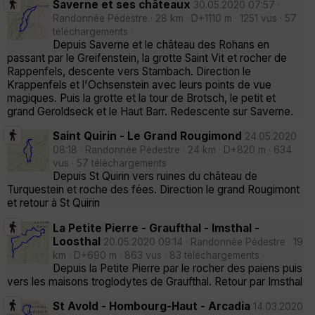
Saverne et ses châteaux
30.05.2020 07:57 ·
Randonnée Pédestre · 28 km · D+1110 m · 1251 vus · 57
téléchargements ·
Depuis Saverne et le château des Rohans en
passant par le Greifenstein, la grotte Saint Vit et rocher de
Rappenfels, descente vers Stambach. Direction le
Krappenfels et l'Ochsenstein avec leurs points de vue
magiques. Puis la grotte et la tour de Brotsch, le petit et
grand Geroldseck et le Haut Barr. Redescente sur Saverne.
Saint Quirin - Le Grand Rougimond
24.05.2020
08:18 · Randonnée Pédestre · 24 km · D+820 m · 634
vus · 57 téléchargements ·
Depuis St Quirin vers ruines du château de
Turquestein et roche des fées. Direction le grand Rougimont
et retour à St Quirin
La Petite Pierre - Graufthal - Imsthal -
Loosthal
20.05.2020 09:14 · Randonnée Pédestre · 19
km · D+690 m · 863 vus · 83 téléchargements ·
Depuis la Petite Pierre par le rocher des paiens puis
vers les maisons troglodytes de Graufthal. Retour par Imsthal
St Avold - Hombourg-Haut - Arcadia
14.03.2020