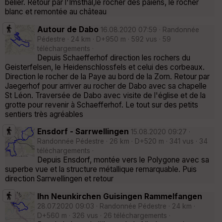
bélier. Retour par l'Imsthal,le rocher des paiens, le rocher
blanc et remontée au château
Autour de Dabo
16.08.2020 07:59 · Randonnée
Pédestre · 24 km · D+950 m · 592 vus · 59
téléchargements ·
Depuis Schaefferhof direction les rochers du
Geisterfelsen, le Heidenschlossfels et celui des corbeaux.
Direction le rocher de la Paye au bord de la Zorn. Retour par
Jaegerhof pour arriver au rocher de Dabo avec sa chapelle
St Léon. Traversée de Dabo avec visite de l'église et de la
grotte pour revenir à Schaefferhof. Le tout sur des petits
sentiers très agréables
Ensdorf - Sarrwellingen
15.08.2020 09:27 ·
Randonnée Pédestre · 26 km · D+520 m · 341 vus · 34
téléchargements ·
Depuis Ensdorf, montée vers le Polygone avec sa
superbe vue et la structure métallique remarquable. Puis
direction Sarrwellingen et retour
Ihn Neunkirchen Guisingen Rammelfangen
28.07.2020 09:03 · Randonnée Pédestre · 24 km ·
D+560 m · 326 vus · 26 téléchargements ·