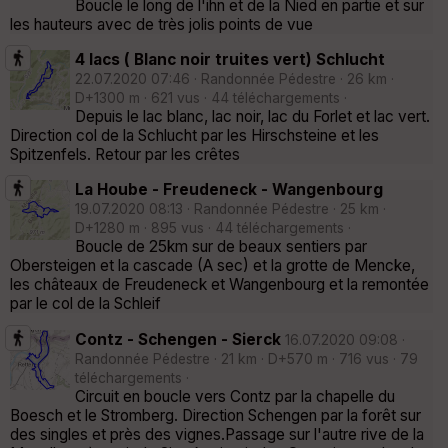
Boucle le long de l'ihn et de la Nied en partie et sur
les hauteurs avec de très jolis points de vue
4 lacs ( Blanc noir truites vert) Schlucht
22.07.2020 07:46 · Randonnée Pédestre · 26 km ·
D+1300 m · 621 vus · 44 téléchargements ·
Depuis le lac blanc, lac noir, lac du Forlet et lac vert.
Direction col de la Schlucht par les Hirschsteine et les
Spitzenfels. Retour par les crêtes
La Hoube - Freudeneck - Wangenbourg
19.07.2020 08:13 · Randonnée Pédestre · 25 km ·
D+1280 m · 895 vus · 44 téléchargements ·
Boucle de 25km sur de beaux sentiers par
Obersteigen et la cascade (A sec) et la grotte de Mencke,
les châteaux de Freudeneck et Wangenbourg et la remontée
par le col de la Schleif
Contz - Schengen - Sierck
16.07.2020 09:08 ·
Randonnée Pédestre · 21 km · D+570 m · 716 vus · 79
téléchargements ·
Circuit en boucle vers Contz par la chapelle du
Boesch et le Stromberg. Direction Schengen par la forêt sur
des singles et près des vignes.Passage sur l'autre rive de la