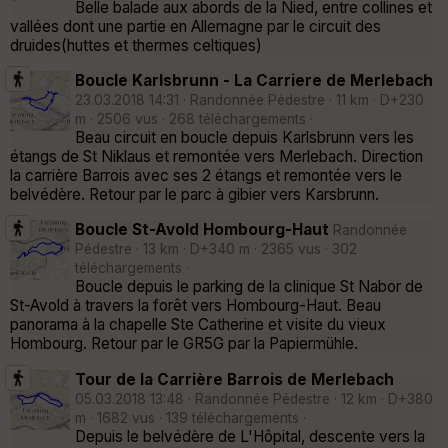
Belle balade aux abords de la Nied, entre collines et
vallées dont une partie en Allemagne par le circuit des
druides(huttes et thermes celtiques)
Boucle Karlsbrunn - La Carriere de Merlebach
23.03.2018 14:31 · Randonnée Pédestre · 11 km · D+230
m · 2506 vus · 268 téléchargements ·
Beau circuit en boucle depuis Karlsbrunn vers les
étangs de St Niklaus et remontée vers Merlebach. Direction
la carrière Barrois avec ses 2 étangs et remontée vers le
belvédère. Retour par le parc à gibier vers Karsbrunn.
Boucle St-Avold Hombourg-Haut
Randonnée
Pédestre · 13 km · D+340 m · 2365 vus · 302
téléchargements ·
Boucle depuis le parking de la clinique St Nabor de
St-Avold à travers la forêt vers Hombourg-Haut. Beau
panorama à la chapelle Ste Catherine et visite du vieux
Hombourg. Retour par le GR5G par la Papiermühle.
Tour de la Carrière Barrois de Merlebach
05.03.2018 13:48 · Randonnée Pédestre · 12 km · D+380
m · 1682 vus · 139 téléchargements ·
Depuis le belvédère de L'Hôpital, descente vers la