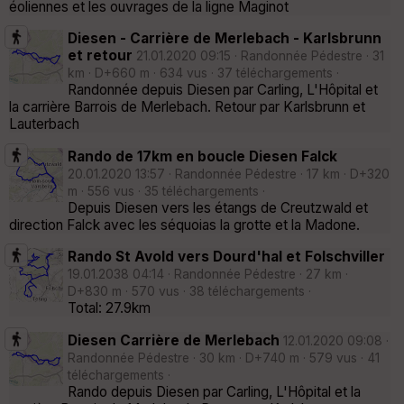
éoliennes et les ouvrages de la ligne Maginot
Diesen - Carrière de Merlebach - Karlsbrunn
et retour
21.01.2020 09:15 · Randonnée Pédestre · 31
km · D+660 m · 634 vus · 37 téléchargements ·
Randonnée depuis Diesen par Carling, L'Hôpital et
la carrière Barrois de Merlebach. Retour par Karlsbrunn et
Lauterbach
Rando de 17km en boucle Diesen Falck
20.01.2020 13:57 · Randonnée Pédestre · 17 km · D+320
m · 556 vus · 35 téléchargements ·
Depuis Diesen vers les étangs de Creutzwald et
direction Falck avec les séquoias la grotte et la Madone.
Rando St Avold vers Dourd'hal et Folschviller
19.01.2038 04:14 · Randonnée Pédestre · 27 km ·
D+830 m · 570 vus · 38 téléchargements ·
Total: 27.9km
Diesen Carrière de Merlebach
12.01.2020 09:08 ·
Randonnée Pédestre · 30 km · D+740 m · 579 vus · 41
téléchargements ·
Rando depuis Diesen par Carling, L'Hôpital et la