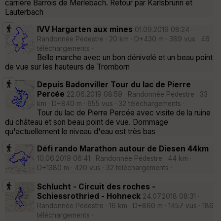
carrière Barrois de Merlebach. Retour par Karlsbrunn et
Lauterbach
IVV Hargarten aux mines
01.09.2019 08:24 ·
Randonnée Pédestre · 20 km · D+430 m · 389 vus · 46
téléchargements ·
Belle marche avec un bon dénivelé et un beau point
de vue sur les hauteurs de Tromborn
Depuis Badonviller Tour du lac de Pierre
Percée
22.06.2019 08:59 · Randonnée Pédestre · 33
km · D+840 m · 655 vus · 32 téléchargements ·
Tour du lac de Pierre Percée avec visite de la ruine
du château et son beau point de vue. Dommage
qu'actuellement le niveau d'eau est très bas
Défi rando Marathon autour de Diesen 44km
10.06.2019 06:41 · Randonnée Pédestre · 44 km ·
D+1380 m · 420 vus · 32 téléchargements ·
Schlucht - Circuit des roches -
Schiessrothried - Hohneck
24.07.2018 08:31 ·
Randonnée Pédestre · 16 km · D+860 m · 1457 vus · 186
téléchargements ·