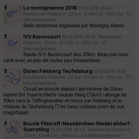
La montignienne 2018
01.05.2018 08:14 ·
Randonnée Pédestre · 22 km · D+690 m · 1310 vus · 57
téléchargements ·
Belle randonnée organisée par Montigny Rando
IVV Bazoncourt
15.04.2018 08:41 · Randonnée
Pédestre · 22 km · D+420 m · 659 vus · 55
téléchargements ·
Rando IVV Bazoncourt des 20km. Beau parcours
varié avec un peu de routes peu fréquentées.
Düren Felsberg Teufelsburg
07.04.2018 14:15 ·
Randonnée Pédestre · 20 km · D+330 m · 1125 vus · 73
téléchargements ·
Circuit en boucle depuis l'aérodrome de Düren
repéré SH Traumschleife Vauban Steig (12km) rallonge de
10km vers le Taffingsweiher et retour par Felsberg et le
château du Teufelsburg (Très beau château point de vue
magnifique)
Boucle Filstroff-Neunkirchen-Niederaltdorf-
Guerstling
25.03.2018 08:42 · Randonnée Pédestre ·
24 km · D+450 m · 986 vus · 64 téléchargements ·