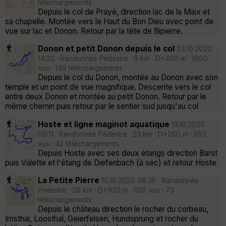
téléchargements ·
Depuis le col de Prayé, direction lac de la Maix et
sa chapelle. Montée vers le Haut du Bon Dieu avec point de
vue sur lac et Donon. Retour par la tête de Bipierre.
Donon et petit Donon depuis le col
24.10.2020
14:22 · Randonnée Pédestre · 9 km · D+400 m · 1600
vus · 149 téléchargements ·
Depuis le col du Donon, montée au Donon avec son
temple et un point de vue magnifique. Descente vers le col
entre deux Donon et montée au petit Donon. Retour par le
même chemin puis retour par le sentier sud jusqu'au col
Hoste et ligne maginot aquatique
13.10.2020
09:11 · Randonnée Pédestre · 23 km · D+280 m · 653
vus · 42 téléchargements ·
Depuis Hoste avec ses deux étangs direction Barst
puis Valette et l'étang de Diefenbach (à sec) et retour Hoste
La Petite Pierre
10.10.2020 08:35 · Randonnée
Pédestre · 26 km · D+920 m · 655 vus · 73
téléchargements ·
Depuis le château direction le rocher du corbeau,
Imsthal, Loosthal, Geierfelsen, Hundsprung et rocher du