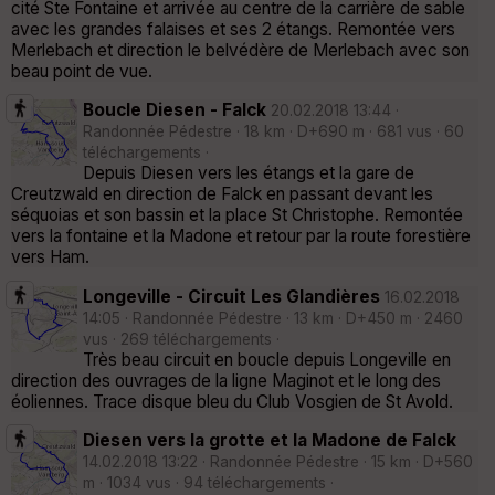
cité Ste Fontaine et arrivée au centre de la carrière de sable
avec les grandes falaises et ses 2 étangs. Remontée vers
Merlebach et direction le belvédère de Merlebach avec son
beau point de vue.
Boucle Diesen - Falck
20.02.2018 13:44 ·
Randonnée Pédestre · 18 km · D+690 m · 681 vus · 60
téléchargements ·
Depuis Diesen vers les étangs et la gare de
Creutzwald en direction de Falck en passant devant les
séquoias et son bassin et la place St Christophe. Remontée
vers la fontaine et la Madone et retour par la route forestière
vers Ham.
Longeville - Circuit Les Glandières
16.02.2018
14:05 · Randonnée Pédestre · 13 km · D+450 m · 2460
vus · 269 téléchargements ·
Très beau circuit en boucle depuis Longeville en
direction des ouvrages de la ligne Maginot et le long des
éoliennes. Trace disque bleu du Club Vosgien de St Avold.
Diesen vers la grotte et la Madone de Falck
14.02.2018 13:22 · Randonnée Pédestre · 15 km · D+560
m · 1034 vus · 94 téléchargements ·