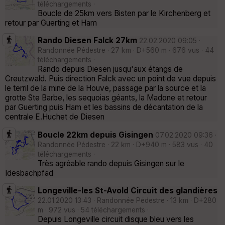
téléchargements ·
Boucle de 25km vers Bisten par le Kirchenberg et
retour par Guerting et Ham
Rando Diesen Falck 27km
22.02.2020 09:05 ·
Randonnée Pédestre · 27 km · D+560 m · 676 vus · 44
téléchargements ·
Rando depuis Diesen jusqu'aux étangs de
Creutzwald. Puis direction Falck avec un point de vue depuis
le terril de la mine de la Houve, passage par la source et la
grotte Ste Barbe, les sequoias géants, la Madone et retour
par Guerting puis Ham et les bassins de décantation de la
centrale E.Huchet de Diesen
Boucle 22km depuis Gisingen
07.02.2020 09:36 ·
Randonnée Pédestre · 22 km · D+940 m · 583 vus · 40
téléchargements ·
Très agréable rando depuis Gisingen sur le
Idesbachpfad
Longeville-les St-Avold Circuit des glandières
22.01.2020 13:43 · Randonnée Pédestre · 13 km · D+280
m · 972 vus · 54 téléchargements ·
Depuis Longeville circuit disque bleu vers les