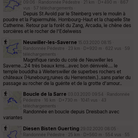
09:06 · Randonnée Pédestre · 21 km · D+490 m · 867
vus · 57 téléchargements ·
Depuis St Avold par le Steinberg vers le moulin à
poudre et la Papiermuhle. Hombourg-Haut et la chapelle Ste
Catherine. Retour par la forêt du Zang, Arcadia, le chêne des
sorcières et le rocher de l'Edelweiss
Neuwiller-les-Saverne
15.03.2020 08:15 ·
Randonnée Pédestre · 23 km · D+920 m · 622 vus · 59
téléchargements ·
Magnifique rando du coté de Neuwiller les
Saverne...24 très beaux kms...avec bon dénivelé.... le
temple bouddha à Weiterswiller de superbes rochers et
châteaux (Hunebourg,ruines du Herrenstein.)..sans parler du
passage au rocher de la guérite et de la grotte d'amour..
Boucle de la Sarre
03.03.2020 09:54 · Randonnée
Pédestre · 16 km · D+730 m · 1041 vus · 43
téléchargements ·
Randonnée en boucle depuis Dreisbach avec
variantes
Diesen Bisten Guerting
29.02.2020 08:05 ·
Randonnée Pédestre · 25 km · D+560 m · 554 vus · 55