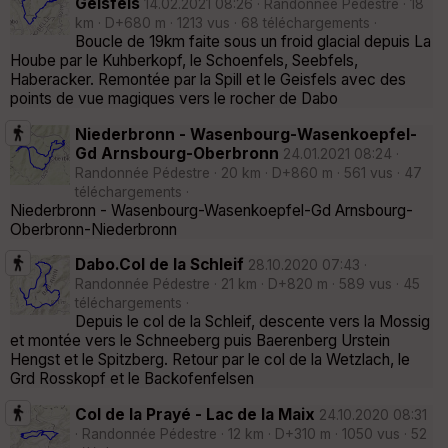
Geisfels
14.02.2021 08:26 · Randonnée Pédestre · 18
km · D+680 m · 1213 vus · 68 téléchargements ·
Boucle de 19km faite sous un froid glacial depuis La
Hoube par le Kuhberkopf, le Schoenfels, Seebfels,
Haberacker. Remontée par la Spill et le Geisfels avec des
points de vue magiques vers le rocher de Dabo
Niederbronn - Wasenbourg-Wasenkoepfel-
Gd Arnsbourg-Oberbronn
24.01.2021 08:24 ·
Randonnée Pédestre · 20 km · D+860 m · 561 vus · 47
téléchargements ·
Niederbronn - Wasenbourg-Wasenkoepfel-Gd Arnsbourg-
Oberbronn-Niederbronn
Dabo.Col de la Schleif
28.10.2020 07:43 ·
Randonnée Pédestre · 21 km · D+820 m · 589 vus · 45
téléchargements ·
Depuis le col de la Schleif, descente vers la Mossig
et montée vers le Schneeberg puis Baerenberg Urstein
Hengst et le Spitzberg. Retour par le col de la Wetzlach, le
Grd Rosskopf et le Backofenfelsen
Col de la Prayé - Lac de la Maix
24.10.2020 08:31
· Randonnée Pédestre · 12 km · D+310 m · 1050 vus · 52