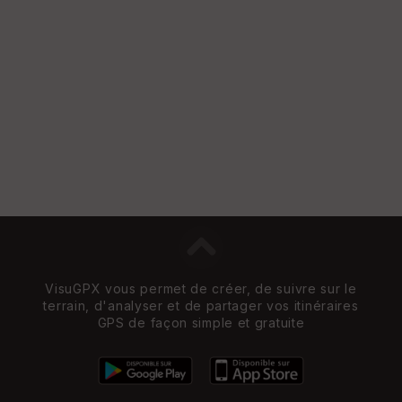
e
w
VisuGPX vous permet de créer, de suivre sur le
terrain, d'analyser et de partager vos itinéraires
GPS de façon simple et gratuite