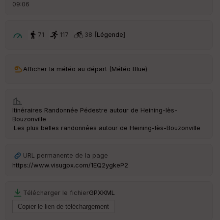
d
09:06
é
p
ar
t
71
117
38 [
Légende
]
ar
ri
v
Afficher la météo au départ (Météo Blue)
é
e
C
Itinéraires Randonnée Pédestre autour de
Heining-lès-
ou
Bouzonville
le
·
Les plus belles randonnées autour de Heining-lès-Bouzonville
ur
URL permanente de la page
https://www.visugpx.com/1EQ2ygkeP2
Ep
ai
Télécharger le fichier
GPX
KML
ss
eu
r