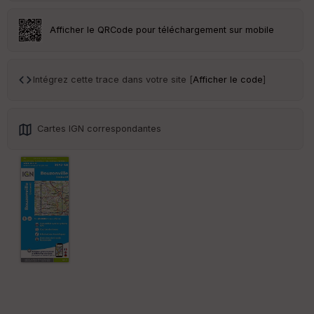
Tr
Afficher le QRCode pour téléchargement sur mobile
an
sp
ar
en
Intégrez cette trace dans votre site [
Afficher le code
]
ce
Po
Cartes IGN correspondantes
int
illé
s
S
e
n
s
St
re
et
Vi