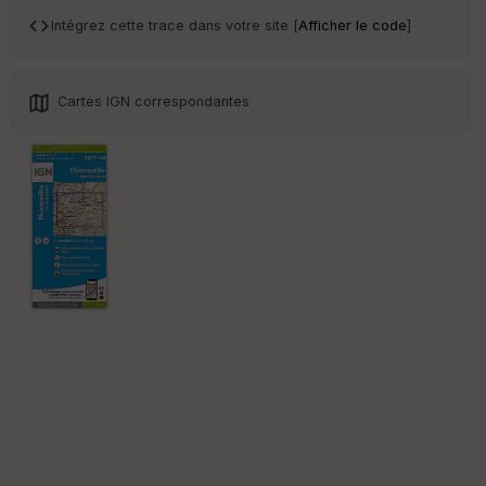
an
sp
Intégrez cette trace dans votre site [
Afficher le code
]
ar
en
ce
Cartes IGN correspondantes
Po
int
illé
s
S
e
n
s
St
re
et
Vi
e
w