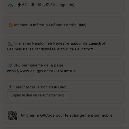
t
62
115
50 [
Légende
]
ar
ri
v
Afficher la météo au départ (Météo Blue)
é
e
Itinéraires Randonnée Pédestre autour de
Launstroff
·
C
Les plus belles randonnées autour de Launstroff
ou
le
ur
URL permanente de la page
https://www.visugpx.com/7CFvOuY1Gs
Télécharger le fichier
GPX
KML
Ep
ai
ss
eu
r
Afficher le QRCode pour téléchargement sur mobile
Tr