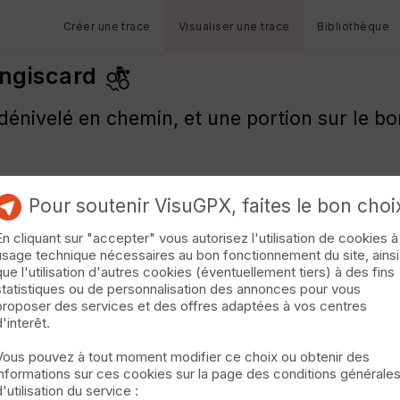
Créer une trace
Visualiser une trace
Bibliothèque
ongiscard
énivelé en chemin, et une portion sur le bo
Pour soutenir VisuGPX, faites le bon choi
En cliquant sur "accepter" vous autorisez l'utilisation de cookies à
usage technique nécessaires au bon fonctionnement du site, ainsi
que l'utilisation d'autres cookies (éventuellement tiers) à des fins
statistiques ou de personnalisation des annonces pour vous
proposer des services et des offres adaptées à vos centres
d'interêt.
Vous pouvez à tout moment modifier ce choix ou obtenir des
informations sur ces cookies sur la page des conditions générale
d'utilisation du service :