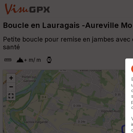
Boucle en Lauragais -Aureville M
Petite boucle pour remise en jambes avec d
santé
+
m
/
m
+
−